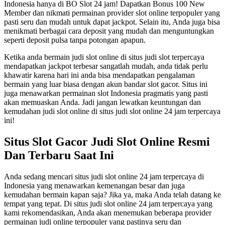
Indonesia hanya di BO Slot 24 jam! Dapatkan Bonus 100 New
Member dan nikmati permainan provider slot online terpopuler yang
pasti seru dan mudah untuk dapat jackpot. Selain itu, Anda juga bisa
menikmati berbagai cara deposit yang mudah dan menguntungkan
seperti deposit pulsa tanpa potongan apapun.
Ketika anda bermain judi slot online di situs judi slot terpercaya
mendapatkan jackpot terbesar sangatlah mudah, anda tidak perlu
khawatir karena hari ini anda bisa mendapatkan pengalaman
bermain yang luar biasa dengan akun bandar slot gacor. Situs ini
juga menawarkan permainan slot Indonesia pragmatis yang pasti
akan memuaskan Anda. Jadi jangan lewatkan keuntungan dan
kemudahan judi slot online di situs judi slot online 24 jam terpercaya
ini!
Situs Slot Gacor Judi Slot Online Resmi
Dan Terbaru Saat Ini
Anda sedang mencari situs judi slot online 24 jam terpercaya di
Indonesia yang menawarkan kemenangan besar dan juga
kemudahan bermain kapan saja? Jika ya, maka Anda telah datang ke
tempat yang tepat. Di situs judi slot online 24 jam terpercaya yang
kami rekomendasikan, Anda akan menemukan beberapa provider
permainan judi online terpopuler yang pastinya seru dan