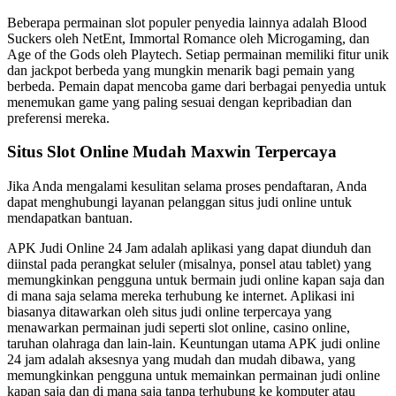
Beberapa permainan slot populer penyedia lainnya adalah Blood
Suckers oleh NetEnt, Immortal Romance oleh Microgaming, dan
Age of the Gods oleh Playtech. Setiap permainan memiliki fitur unik
dan jackpot berbeda yang mungkin menarik bagi pemain yang
berbeda. Pemain dapat mencoba game dari berbagai penyedia untuk
menemukan game yang paling sesuai dengan kepribadian dan
preferensi mereka.
Situs Slot Online Mudah Maxwin Terpercaya
Jika Anda mengalami kesulitan selama proses pendaftaran, Anda
dapat menghubungi layanan pelanggan situs judi online untuk
mendapatkan bantuan.
APK Judi Online 24 Jam adalah aplikasi yang dapat diunduh dan
diinstal pada perangkat seluler (misalnya, ponsel atau tablet) yang
memungkinkan pengguna untuk bermain judi online kapan saja dan
di mana saja selama mereka terhubung ke internet. Aplikasi ini
biasanya ditawarkan oleh situs judi online terpercaya yang
menawarkan permainan judi seperti slot online, casino online,
taruhan olahraga dan lain-lain. Keuntungan utama APK judi online
24 jam adalah aksesnya yang mudah dan mudah dibawa, yang
memungkinkan pengguna untuk memainkan permainan judi online
kapan saja dan di mana saja tanpa terhubung ke komputer atau