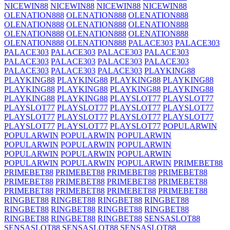
NICEWIN88
NICEWIN88
NICEWIN88
NICEWIN88
OLENATION888
OLENATION888
OLENATION888
OLENATION888
OLENATION888
OLENATION888
OLENATION888
OLENATION888
OLENATION888
OLENATION888
OLENATION888
PALACE303
PALACE303
PALACE303
PALACE303
PALACE303
PALACE303
PALACE303
PALACE303
PALACE303
PALACE303
PALACE303
PALACE303
PALACE303
PLAYKING88
PLAYKING88
PLAYKING88
PLAYKING88
PLAYKING88
PLAYKING88
PLAYKING88
PLAYKING88
PLAYKING88
PLAYKING88
PLAYKING88
PLAYSLOT77
PLAYSLOT77
PLAYSLOT77
PLAYSLOT77
PLAYSLOT77
PLAYSLOT77
PLAYSLOT77
PLAYSLOT77
PLAYSLOT77
PLAYSLOT77
PLAYSLOT77
PLAYSLOT77
PLAYSLOT77
POPULARWIN
POPULARWIN
POPULARWIN
POPULARWIN
POPULARWIN
POPULARWIN
POPULARWIN
POPULARWIN
POPULARWIN
POPULARWIN
POPULARWIN
POPULARWIN
POPULARWIN
PRIMEBET88
PRIMEBET88
PRIMEBET88
PRIMEBET88
PRIMEBET88
PRIMEBET88
PRIMEBET88
PRIMEBET88
PRIMEBET88
PRIMEBET88
PRIMEBET88
PRIMEBET88
PRIMEBET88
RINGBET88
RINGBET88
RINGBET88
RINGBET88
RINGBET88
RINGBET88
RINGBET88
RINGBET88
RINGBET88
RINGBET88
RINGBET88
SENSASLOT88
SENSASLOT88
SENSASLOT88
SENSASLOT88