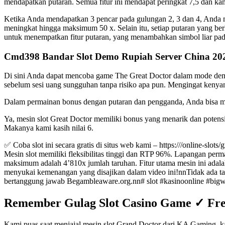
mendapatkan putaran. Semua fitur ini mendapat peringkat 7,5 dan ka
Ketika Anda mendapatkan 3 pencar pada gulungan 2, 3 dan 4, Anda 
meningkat hingga maksimum 50 x. Selain itu, setiap putaran yang ber
untuk menempatkan fitur putaran, yang menambahkan simbol liar pad
Cmd398 Bandar Slot Demo Rupiah Server China 20
Di sini Anda dapat mencoba game The Great Doctor dalam mode demo
sebelum sesi uang sungguhan tanpa risiko apa pun. Mengingat kenyama
Dalam permainan bonus dengan putaran dan pengganda, Anda bisa 
Ya, mesin slot Great Doctor memiliki bonus yang menarik dan potensi 
Makanya kami kasih nilai 6.
✅ Coba slot ini secara gratis di situs web kami – https:///online-
Mesin slot memiliki fleksibilitas tinggi dan RTP 96%. Lapangan perm
maksimum adalah 4’810x jumlah taruhan. Fitur utama mesin ini adala
menyukai kemenangan yang disajikan dalam video ini!nnTidak ada tau
bertanggung jawab Begambleaware.org.nn# slot #kasinoonline #big
Remember Gulag Slot Casino Game ✓ Fr
Kami puas saat menjajal mesin slot Grand Doctor dari KA Gaming, kar