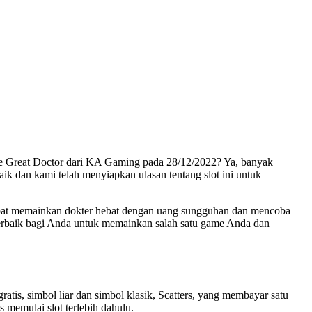
he Great Doctor dari KA Gaming pada 28/12/2022? Ya, banyak
ik dan kami telah menyiapkan ulasan tentang slot ini untuk
dapat memainkan dokter hebat dengan uang sungguhan dan mencoba
m terbaik bagi Anda untuk memainkan salah satu game Anda dan
is, simbol liar dan simbol klasik, Scatters, yang membayar satu
 memulai slot terlebih dahulu.