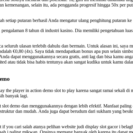
an kemenangan, selain itu, ada pengganda progresif hingga 50x per put
h setiap putaran berhasil Anda mengatur ulang penghitung putaran ke 
 pengalaman 8 tahun di industri kasino. Dia memiliki pengetahuan luas 
seluruh ulasan terlebih dahulu dan bermain. Untuk alasan ini, saya 
dalah €0,80 (4x). Saya tidak mendapatkan bonus apa pun selain simbol 
n Anda dapat menggunakannya secara gratis, anti lag dan bisa kamu ang
ted atau tidak bisa habis tentunya akan sangat kudika untuk kamu da
Demo
Play the player in action demo slot to play karena sangat ramai sekali
ih banyak lagi.
lot demo dan menggunakannya dengan lebih efektif. Manfaat paling da
terstruktur dan mudah. Anda juga dapat berudum dari sukham yang bes
 you cari salah atanya pelihan website judi display slot gacor i bela
 sah i paling mikwan. Opsinya memang banyak oleh karena itu dapat mem