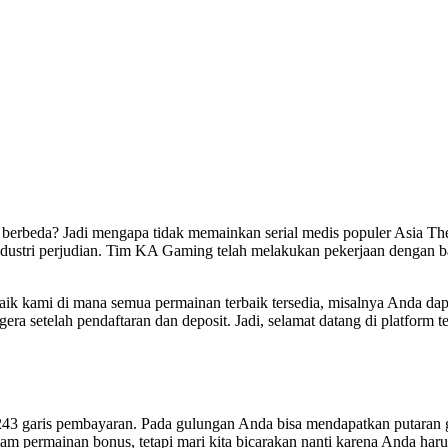
berbeda? Jadi mengapa tidak memainkan serial medis populer Asia T
ndustri perjudian. Tim KA Gaming telah melakukan pekerjaan dengan ba
aik kami di mana semua permainan terbaik tersedia, misalnya Anda 
egera setelah pendaftaran dan deposit. Jadi, selamat datang di platfor
43 garis pembayaran. Pada gulungan Anda bisa mendapatkan putaran grat
m permainan bonus, tetapi mari kita bicarakan nanti karena Anda harus