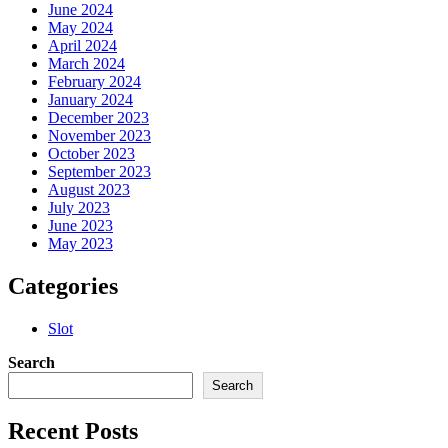
June 2024
May 2024
April 2024
March 2024
February 2024
January 2024
December 2023
November 2023
October 2023
September 2023
August 2023
July 2023
June 2023
May 2023
Categories
Slot
Search
Search
Recent Posts