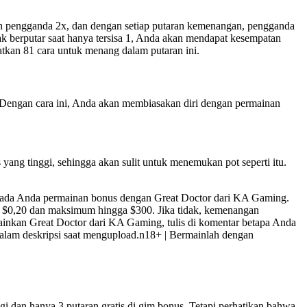
an pengganda 2x, dan dengan setiap putaran kemenangan, pengganda
dak berputar saat hanya tersisa 1, Anda akan mendapat kesempatan
tkan 81 cara untuk menang dalam putaran ini.
Dengan cara ini, Anda akan membiasakan diri dengan permainan
 yang tinggi, sehingga akan sulit untuk menemukan pot seperti itu.
 kepada Anda permainan bonus dengan Great Doctor dari KA Gaming.
ari $0,20 dan maksimum hingga $300. Jika tidak, kemenangan
mainkan Great Doctor dari KA Gaming, tulis di komentar betapa Anda
 dalam deskripsi saat mengupload.n18+ | Bermainlah dengan
gi dan hanya 3 putaran gratis di gim bonus. Tetapi perhatikan bahwa