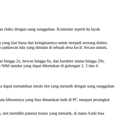
s risiko dengan uang sungguhan. Komentar seperti itu layak
ya yang luar biasa dan keinginannya untuk menjadi seorang dokter,
anan pahlawan kita yang dimulai di sebuah desa kecil. Secara umum,
 hingga 2x, hewan hingga 6x, dan karakter utama hingga 20x.
ild standar yang dapat ditemukan di gulungan 2, 3 dan 4.
Anda dapat memainkan mesin slot yang menarik dengan uang sungguhan
egala hiburannya yang bisa dimainkan baik di PC maupun perangkat
, slot memiliki putaran bonus yang menarik, di mana Anda bisa