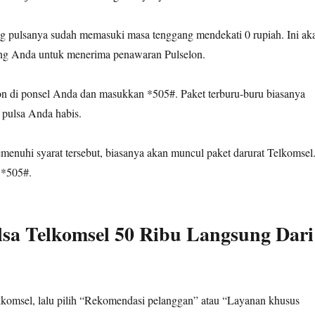
 pulsanya sudah memasuki masa tenggang mendekati 0 rupiah. Ini ak
ng Anda untuk menerima penawaran Pulselon.
on di ponsel Anda dan masukkan *505#. Paket terburu-buru biasanya
h pulsa Anda habis.
enuhi syarat tersebut, biasanya akan muncul paket darurat Telkomsel
*505#.
lsa Telkomsel 50 Ribu Langsung Dari
komsel, lalu pilih “Rekomendasi pelanggan” atau “Layanan khusus