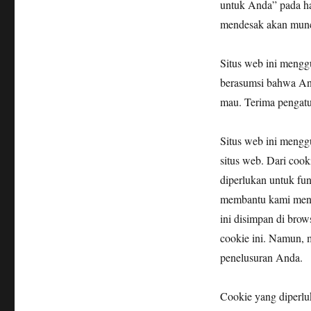
untuk Anda” pada ha
mendesak akan munc
Situs web ini meng
berasumsi bahwa And
mau. Terima pengatu
Situs web ini mengg
situs web. Dari cook
diperlukan untuk fu
membantu kami meng
ini disimpan di bro
cookie ini. Namun, 
penelusuran Anda.
Cookie yang diperluk