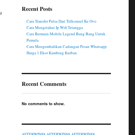
Recent Posts
u
Cara Transfer Pulsa Dari Telkomsel Ke Ovo
Cara Mengetahui Ip Wifi Tetangga
Cara Bermain Mobile Legend Bang Bang Untuk
Pemula
Cara Mengembalikan Cadangan Pesan Whatsapp
Harga 1 Ekor Kambing Kurban
Recent Comments
No comments to show.
AFTERWIN88
AFTERWIN88
AFTERWIN88