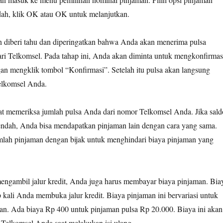
udah, klik OK atau OK untuk melanjutkan.
diberi tahu dan diperingatkan bahwa Anda akan menerima pulsa
ari Telkomsel. Pada tahap ini, Anda akan diminta untuk mengkonfirmas
n mengklik tombol “Konfirmasi”. Setelah itu pulsa akan langsung
elkomsel Anda.
 memeriksa jumlah pulsa Anda dari nomor Telkomsel Anda. Jika sald
endah, Anda bisa mendapatkan pinjaman lain dengan cara yang sama.
lah pinjaman dengan bijak untuk menghindari biaya pinjaman yang
ngambil jalur kredit, Anda juga harus membayar biaya pinjaman. Bia
p kali Anda membuka jalur kredit. Biaya pinjaman ini bervariasi untuk
man. Ada biaya Rp 400 untuk pinjaman pulsa Rp 20.000. Biaya ini akan
 Telkomsel Anda saat melakukan isi ulang.