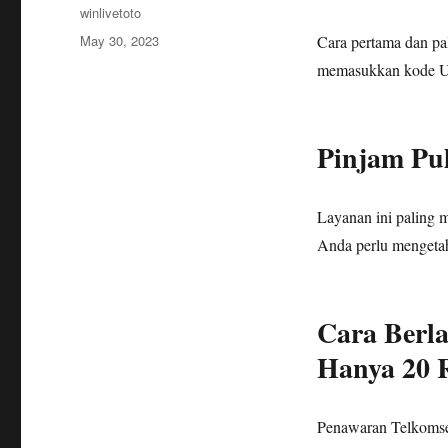
Author
winlivetoto
Posted
May 30, 2023
Cara pertama dan p
on
memasukkan kode UM
Pinjam Pul
Layanan ini paling 
Anda perlu mengetah
Cara Berla
Hanya 20 R
Penawaran Telkomsel