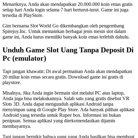
Menariknya, Anda akan mendapatkan 20.000.000 koin emas gratis
setiap hari Anda login selama 7 hari berturut-turut. Game ini juga
tersedia di PlayStore.
Gim bernama Slot World Go dikembangkan oleh pengembang
Spirejoy.Inc. Untuk memainkan berbagai jenis mesin slot dalam
game ini, Anda harus memiliki banyak koin emas terlebih dahulu.
Unduh Game Slot Uang Tanpa Deposit Di
Pc (emulator)
Tapi jangan khawatir; Di awal permainan Anda akan mendapatkan
20 miliar koin emas secara gratis. Download game ini gratis di
playstore.
Misalnya, Jika Anda ingin bermain slot melalui PC atau laptop,
Anda juga bisa melakukannya. Salah satu yang gratis disebut VR
Slots 3D. Anda dapat mengunduh aplikasi Android tanpa
menyimpan uang di Google Play Store. Ada banyak pilihan aplikasi
Android yang tersedia untuk Rupee box. Informasi ini bukan
penipuan. Semua aplikasi yang direkomendasikan dijamin
membayarnya.
Tapi jangan berpikir bahwa uang yang Anda hasilkan bisa membuat