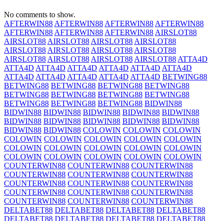
No comments to show.
AFTERWIN88
AFTERWIN88
AFTERWIN88
AFTERWIN88
AFTERWIN88
AFTERWIN88
AFTERWIN88
AIRSLOT88
AIRSLOT88
AIRSLOT88
AIRSLOT88
AIRSLOT88
AIRSLOT88
AIRSLOT88
AIRSLOT88
AIRSLOT88
AIRSLOT88
AIRSLOT88
AIRSLOT88
AIRSLOT88
ATTA4D
ATTA4D
ATTA4D
ATTA4D
ATTA4D
ATTA4D
ATTA4D
ATTA4D
ATTA4D
ATTA4D
ATTA4D
ATTA4D
BETWING88
BETWING88
BETWING88
BETWING88
BETWING88
BETWING88
BETWING88
BETWING88
BETWING88
BETWING88
BETWING88
BETWING88
BIDWIN88
BIDWIN88
BIDWIN88
BIDWIN88
BIDWIN88
BIDWIN88
BIDWIN88
BIDWIN88
BIDWIN88
BIDWIN88
BIDWIN88
BIDWIN88
BIDWIN88
COLOWIN
COLOWIN
COLOWIN
COLOWIN
COLOWIN
COLOWIN
COLOWIN
COLOWIN
COLOWIN
COLOWIN
COLOWIN
COLOWIN
COLOWIN
COLOWIN
COLOWIN
COLOWIN
COLOWIN
COLOWIN
COUNTERWIN88
COUNTERWIN88
COUNTERWIN88
COUNTERWIN88
COUNTERWIN88
COUNTERWIN88
COUNTERWIN88
COUNTERWIN88
COUNTERWIN88
COUNTERWIN88
COUNTERWIN88
COUNTERWIN88
COUNTERWIN88
COUNTERWIN88
COUNTERWIN88
DELTABET88
DELTABET88
DELTABET88
DELTABET88
DELTABET88
DELTABET88
DELTABET88
DELTABET88