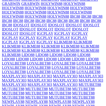
GRABWIN
GRABWIN
HOLYWIN88
HOLYWIN88
HOLYWIN88
HOLYWIN88
HOLYWIN88
HOLYWIN88
HOLYWIN88
HOLYWIN88
HOLYWIN88
HOLYWIN88
HOLYWIN88
HOLYWIN88
HOLYWIN88
IBC88
IBC88
IBC88
IBC88
IBC88
IBC88
IBC88
IBC88
IBC88
IBC88
IBC88
IBC88
IBC88
IDOSLOT
IDOSLOT
IDOSLOT
IDOSLOT
IDOSLOT
IDOSLOT
IDOSLOT
IDOSLOT
IDOSLOT
IDOSLOT
IDOSLOT
IDOSLOT
IGCPLAY
IGCPLAY
IGCPLAY
IGCPLAY
IGCPLAY
IGCPLAY
IGCPLAY
IGCPLAY
IGCPLAY
IGCPLAY
IGCPLAY
KLIKME88
KLIKME88
KLIKME88
KLIKME88
KLIKME88
KLIKME88
KLIKME88
KLIKME88
KLIKME88
KLIKME88
KLIKME88
KLIKME88
KLIKME88
LIDO88
LIDO88
LIDO88
LIDO88
LIDO88
LIDO88
LIDO88
LIDO88
LIDO88
LIDO88
LIDO88
LIDO88
LOYALBET88
LOYALBET88
LOYALBET88
LOYALBET88
LOYALBET88
LOYALBET88
LOYALBET88
LOYALBET88
LOYALBET88
LOYALBET88
LOYALBET88
LOYALBET88
MAXPLAY303
MAXPLAY303
MAXPLAY303
MAXPLAY303
MAXPLAY303
MAXPLAY303
MAXPLAY303
MAXPLAY303
MAXPLAY303
MAXPLAY303
MAXPLAY303
MUTUBET88
MUTUBET88
MUTUBET88
MUTUBET88
MUTUBET88
MUTUBET88
MUTUBET88
MUTUBET88
MUTUBET88
MUTUBET88
MUTUBET88
MUTUBET88
MUTUBET88
NEWPLAY88
NEWPLAY88
NEWPLAY88
NEWPLAY88
NEWPLAY88
NEWPLAY88
NEWPLAY88
NEWPLAY88