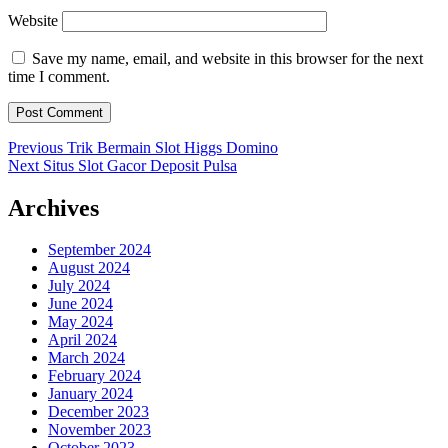
Website
Save my name, email, and website in this browser for the next
time I comment.
Post
Previous
Previous
Trik Bermain Slot Higgs Domino
Next
post:
Next
Situs Slot Gacor Deposit Pulsa
navigation
post:
Archives
September 2024
August 2024
July 2024
June 2024
May 2024
April 2024
March 2024
February 2024
January 2024
December 2023
November 2023
October 2023