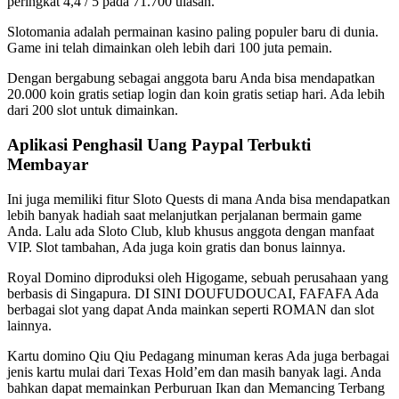
peringkat 4,4 / 5 pada 71.700 ulasan.
Slotomania adalah permainan kasino paling populer baru di dunia.
Game ini telah dimainkan oleh lebih dari 100 juta pemain.
Dengan bergabung sebagai anggota baru Anda bisa mendapatkan
20.000 koin gratis setiap login dan koin gratis setiap hari. Ada lebih
dari 200 slot untuk dimainkan.
Aplikasi Penghasil Uang Paypal Terbukti
Membayar
Ini juga memiliki fitur Sloto Quests di mana Anda bisa mendapatkan
lebih banyak hadiah saat melanjutkan perjalanan bermain game
Anda. Lalu ada Sloto Club, klub khusus anggota dengan manfaat
VIP. Slot tambahan, Ada juga koin gratis dan bonus lainnya.
Royal Domino diproduksi oleh Higogame, sebuah perusahaan yang
berbasis di Singapura. DI SINI DOUFUDOUCAI, FAFAFA Ada
berbagai slot yang dapat Anda mainkan seperti ROMAN dan slot
lainnya.
Kartu domino Qiu Qiu Pedagang minuman keras Ada juga berbagai
jenis kartu mulai dari Texas Hold’em dan masih banyak lagi. Anda
bahkan dapat memainkan Perburuan Ikan dan Memancing Terbang