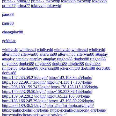
prima77
prima77
prima77
tokovvip
tokovvip
tokovvip
tokovvip
prima77
prima77
tokovvip
tokovvip
paus88
paus88
changplay88
goldmac
winlive4d
winlive4d
winlive4d
winlive4d
winlive4d
winlive4d
afterwin88
afterwin88
afterwin88
afterwin88
afterwin88
attaplay
attaplay
attaplay
attaplay
attaplay
ringbet88
ringbet88
ringbet88
ringbet88
ringbet88
ringbet88
ringbet88
ringbet88
ringbet88
ringbet88
jokerking88
jokerking88
jokerking88
dorbis88
dorbis88
dorbis88
http://157.245.59.216/login/
http://143.198.86.45/login/
http://165.22.99.173/login/
http://174.138.17.157/login/
http://206.189.159.243/login/
http://178.128.115.106/login/
http://159.223.39.50/login/
http://159.223.37.144/login/
http://139.59.228.27/login/
http://165.22.106.38/login/
http://188.166.245.29/login/
http://143.198.89.226/login/
http://206.189.36.51/login/
https://pafimamuju.org/login/
https://pafipckediri.org/login/
https://pcpafikotasorong.org/login/
https://pafipckotasingkawang.org/login/