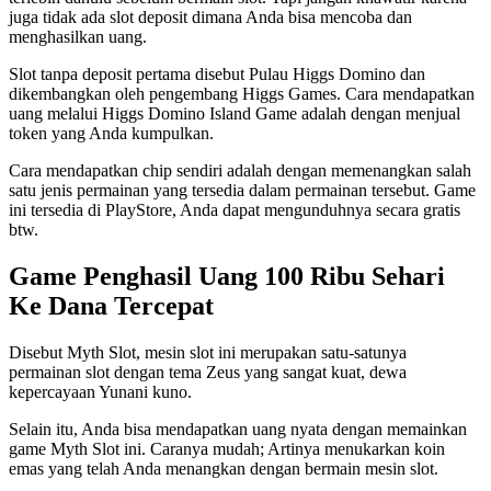
juga tidak ada slot deposit dimana Anda bisa mencoba dan
menghasilkan uang.
Slot tanpa deposit pertama disebut Pulau Higgs Domino dan
dikembangkan oleh pengembang Higgs Games. Cara mendapatkan
uang melalui Higgs Domino Island Game adalah dengan menjual
token yang Anda kumpulkan.
Cara mendapatkan chip sendiri adalah dengan memenangkan salah
satu jenis permainan yang tersedia dalam permainan tersebut. Game
ini tersedia di PlayStore, Anda dapat mengunduhnya secara gratis
btw.
Game Penghasil Uang 100 Ribu Sehari
Ke Dana Tercepat
Disebut Myth Slot, mesin slot ini merupakan satu-satunya
permainan slot dengan tema Zeus yang sangat kuat, dewa
kepercayaan Yunani kuno.
Selain itu, Anda bisa mendapatkan uang nyata dengan memainkan
game Myth Slot ini. Caranya mudah; Artinya menukarkan koin
emas yang telah Anda menangkan dengan bermain mesin slot.