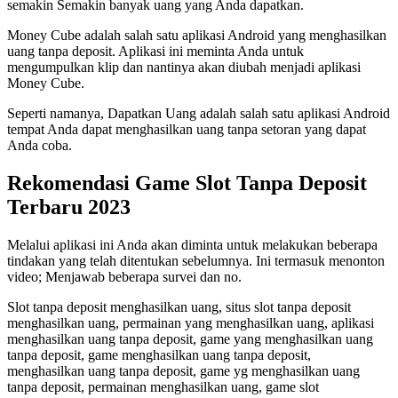
semakin Semakin banyak uang yang Anda dapatkan.
Money Cube adalah salah satu aplikasi Android yang menghasilkan
uang tanpa deposit. Aplikasi ini meminta Anda untuk
mengumpulkan klip dan nantinya akan diubah menjadi aplikasi
Money Cube.
Seperti namanya, Dapatkan Uang adalah salah satu aplikasi Android
tempat Anda dapat menghasilkan uang tanpa setoran yang dapat
Anda coba.
Rekomendasi Game Slot Tanpa Deposit
Terbaru 2023
Melalui aplikasi ini Anda akan diminta untuk melakukan beberapa
tindakan yang telah ditentukan sebelumnya. Ini termasuk menonton
video; Menjawab beberapa survei dan no.
Slot tanpa deposit menghasilkan uang, situs slot tanpa deposit
menghasilkan uang, permainan yang menghasilkan uang, aplikasi
menghasilkan uang tanpa deposit, game yang menghasilkan uang
tanpa deposit, game menghasilkan uang tanpa deposit,
menghasilkan uang tanpa deposit, game yg menghasilkan uang
tanpa deposit, permainan menghasilkan uang, game slot