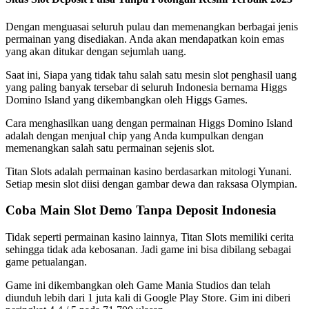
Dengan menguasai seluruh pulau dan memenangkan berbagai jenis
permainan yang disediakan. Anda akan mendapatkan koin emas
yang akan ditukar dengan sejumlah uang.
Saat ini, Siapa yang tidak tahu salah satu mesin slot penghasil uang
yang paling banyak tersebar di seluruh Indonesia bernama Higgs
Domino Island yang dikembangkan oleh Higgs Games.
Cara menghasilkan uang dengan permainan Higgs Domino Island
adalah dengan menjual chip yang Anda kumpulkan dengan
memenangkan salah satu permainan sejenis slot.
Titan Slots adalah permainan kasino berdasarkan mitologi Yunani.
Setiap mesin slot diisi dengan gambar dewa dan raksasa Olympian.
Coba Main Slot Demo Tanpa Deposit Indonesia
Tidak seperti permainan kasino lainnya, Titan Slots memiliki cerita
sehingga tidak ada kebosanan. Jadi game ini bisa dibilang sebagai
game petualangan.
Game ini dikembangkan oleh Game Mania Studios dan telah
diunduh lebih dari 1 juta kali di Google Play Store. Gim ini diberi