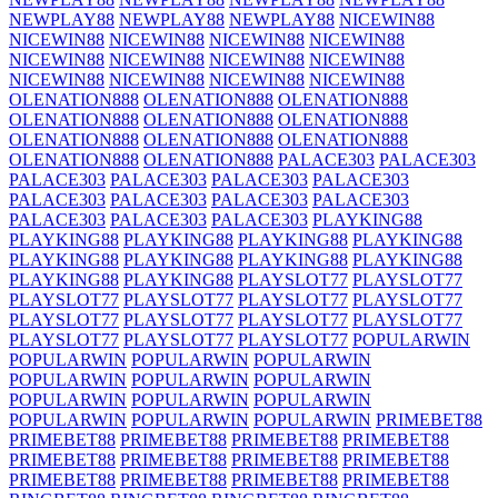
NEWPLAY88
NEWPLAY88
NEWPLAY88
NICEWIN88
NICEWIN88
NICEWIN88
NICEWIN88
NICEWIN88
NICEWIN88
NICEWIN88
NICEWIN88
NICEWIN88
NICEWIN88
NICEWIN88
NICEWIN88
NICEWIN88
OLENATION888
OLENATION888
OLENATION888
OLENATION888
OLENATION888
OLENATION888
OLENATION888
OLENATION888
OLENATION888
OLENATION888
OLENATION888
PALACE303
PALACE303
PALACE303
PALACE303
PALACE303
PALACE303
PALACE303
PALACE303
PALACE303
PALACE303
PALACE303
PALACE303
PALACE303
PLAYKING88
PLAYKING88
PLAYKING88
PLAYKING88
PLAYKING88
PLAYKING88
PLAYKING88
PLAYKING88
PLAYKING88
PLAYKING88
PLAYKING88
PLAYSLOT77
PLAYSLOT77
PLAYSLOT77
PLAYSLOT77
PLAYSLOT77
PLAYSLOT77
PLAYSLOT77
PLAYSLOT77
PLAYSLOT77
PLAYSLOT77
PLAYSLOT77
PLAYSLOT77
PLAYSLOT77
POPULARWIN
POPULARWIN
POPULARWIN
POPULARWIN
POPULARWIN
POPULARWIN
POPULARWIN
POPULARWIN
POPULARWIN
POPULARWIN
POPULARWIN
POPULARWIN
POPULARWIN
PRIMEBET88
PRIMEBET88
PRIMEBET88
PRIMEBET88
PRIMEBET88
PRIMEBET88
PRIMEBET88
PRIMEBET88
PRIMEBET88
PRIMEBET88
PRIMEBET88
PRIMEBET88
PRIMEBET88