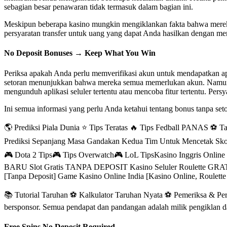
sebagian besar penawaran tidak termasuk dalam bagian ini.
Meskipun beberapa kasino mungkin mengiklankan fakta bahwa mereka
persyaratan transfer untuk uang yang dapat Anda hasilkan dengan m
No Deposit Bonuses → Keep What You Win
Periksa apakah Anda perlu memverifikasi akun untuk mendapatkan apl
setoran menunjukkan bahwa mereka semua memerlukan akun. Namun,
mengunduh aplikasi seluler tertentu atau mencoba fitur tertentu. Pers
Ini semua informasi yang perlu Anda ketahui tentang bonus tanpa set
🌎 Prediksi Piala Dunia ⭐ Tips Teratas 🔥 Tips Fedball PANAS ⚽️ Ta
Prediksi Sepanjang Masa Gandakan Kedua Tim Untuk Mencetak Skor L
🎮 Dota 2 Tips🎮 Tips Overwatch🎮 LoL TipsKasino Inggris Onli
BARU Slot Gratis TANPA DEPOSIT Kasino Seluler Roulette GRATI
[Tanpa Deposit] Game Kasino Online India [Kasino Online, Roulette
📚 Tutorial Taruhan ⚽️ Kalkulator Taruhan Nyata ⚽️ Pemeriksa & Per
bersponsor. Semua pendapat dan pandangan adalah milik pengiklan 
Free Spins No Deposit Required