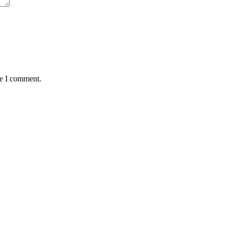
me I comment.