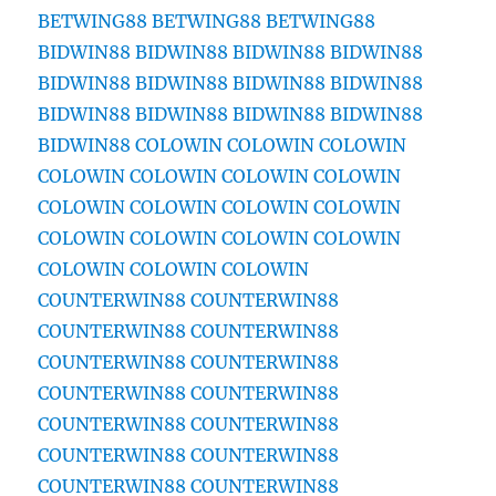
BETWING88
BETWING88
BETWING88
BIDWIN88
BIDWIN88
BIDWIN88
BIDWIN88
BIDWIN88
BIDWIN88
BIDWIN88
BIDWIN88
BIDWIN88
BIDWIN88
BIDWIN88
BIDWIN88
BIDWIN88
COLOWIN
COLOWIN
COLOWIN
COLOWIN
COLOWIN
COLOWIN
COLOWIN
COLOWIN
COLOWIN
COLOWIN
COLOWIN
COLOWIN
COLOWIN
COLOWIN
COLOWIN
COLOWIN
COLOWIN
COLOWIN
COUNTERWIN88
COUNTERWIN88
COUNTERWIN88
COUNTERWIN88
COUNTERWIN88
COUNTERWIN88
COUNTERWIN88
COUNTERWIN88
COUNTERWIN88
COUNTERWIN88
COUNTERWIN88
COUNTERWIN88
COUNTERWIN88
COUNTERWIN88