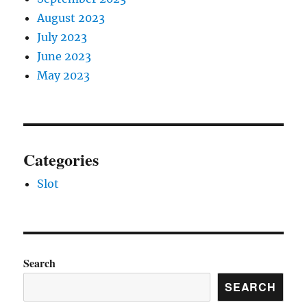
August 2023
July 2023
June 2023
May 2023
Categories
Slot
Search
SEARCH