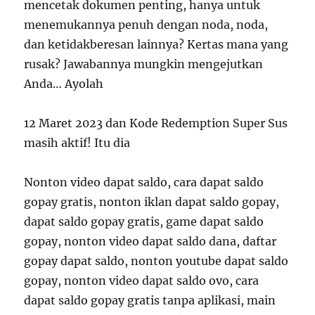
mencetak dokumen penting, hanya untuk
menemukannya penuh dengan noda, noda,
dan ketidakberesan lainnya? Kertas mana yang
rusak? Jawabannya mungkin mengejutkan
Anda… Ayolah
12 Maret 2023 dan Kode Redemption Super Sus
masih aktif! Itu dia
Nonton video dapat saldo, cara dapat saldo
gopay gratis, nonton iklan dapat saldo gopay,
dapat saldo gopay gratis, game dapat saldo
gopay, nonton video dapat saldo dana, daftar
gopay dapat saldo, nonton youtube dapat saldo
gopay, nonton video dapat saldo ovo, cara
dapat saldo gopay gratis tanpa aplikasi, main