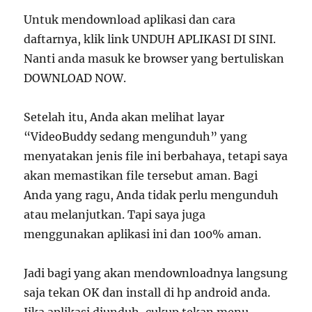
Untuk mendownload aplikasi dan cara
daftarnya, klik link UNDUH APLIKASI DI SINI.
Nanti anda masuk ke browser yang bertuliskan
DOWNLOAD NOW.
Setelah itu, Anda akan melihat layar
“VideoBuddy sedang mengunduh” yang
menyatakan jenis file ini berbahaya, tetapi saya
akan memastikan file tersebut aman. Bagi
Anda yang ragu, Anda tidak perlu mengunduh
atau melanjutkan. Tapi saya juga
menggunakan aplikasi ini dan 100% aman.
Jadi bagi yang akan mendownloadnya langsung
saja tekan OK dan install di hp android anda.