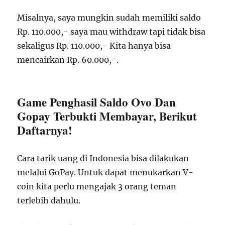
Misalnya, saya mungkin sudah memiliki saldo
Rp. 110.000,- saya mau withdraw tapi tidak bisa
sekaligus Rp. 110.000,- Kita hanya bisa
mencairkan Rp. 60.000,-.
Game Penghasil Saldo Ovo Dan
Gopay Terbukti Membayar, Berikut
Daftarnya!
Cara tarik uang di Indonesia bisa dilakukan
melalui GoPay. Untuk dapat menukarkan V-
coin kita perlu mengajak 3 orang teman
terlebih dahulu.