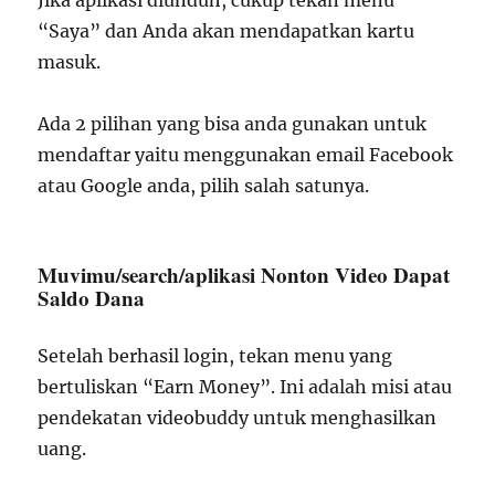
Jika aplikasi diunduh, cukup tekan menu
“Saya” dan Anda akan mendapatkan kartu
masuk.
Ada 2 pilihan yang bisa anda gunakan untuk
mendaftar yaitu menggunakan email Facebook
atau Google anda, pilih salah satunya.
Muvimu/search/aplikasi Nonton Video Dapat
Saldo Dana
Setelah berhasil login, tekan menu yang
bertuliskan “Earn Money”. Ini adalah misi atau
pendekatan videobuddy untuk menghasilkan
uang.