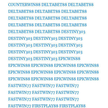
COUNTERWIN88
DELTABET88
DELTABET88
DELTABET88
DELTABET88
DELTABET88
DELTABET88
DELTABET88
DELTABET88
DELTABET88
DELTABET88
DELTABET88
DELTABET88
DELTABET88
DESTINY303
DESTINY303
DESTINY303
DESTINY303
DESTINY303
DESTINY303
DESTINY303
DESTINY303
DESTINY303
DESTINY303
DESTINY303
DESTINY303
EPICWIN88
EPICWIN88
EPICWIN88
EPICWIN88
EPICWIN88
EPICWIN88
EPICWIN88
EPICWIN88
EPICWIN88
EPICWIN88
EPICWIN88
EPICWIN88
EPICWIN88
FASTWIN77
FASTWIN77
FASTWIN77
FASTWIN77
FASTWIN77
FASTWIN77
FASTWIN77
FASTWIN77
FASTWIN77
FASTWIN77
FIRSTPLAY88
FIRSTPLAY88