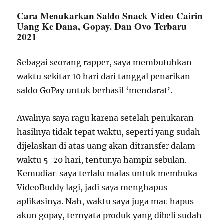
Cara Menukarkan Saldo Snack Video Cairin
Uang Ke Dana, Gopay, Dan Ovo Terbaru
2021
Sebagai seorang rapper, saya membutuhkan
waktu sekitar 10 hari dari tanggal penarikan
saldo GoPay untuk berhasil ‘mendarat’.
Awalnya saya ragu karena setelah penukaran
hasilnya tidak tepat waktu, seperti yang sudah
dijelaskan di atas uang akan ditransfer dalam
waktu 5-20 hari, tentunya hampir sebulan.
Kemudian saya terlalu malas untuk membuka
VideoBuddy lagi, jadi saya menghapus
aplikasinya. Nah, waktu saya juga mau hapus
akun gopay, ternyata produk yang dibeli sudah