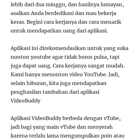
lebih dari dua minggu, dan hasilnya lumayan,
asalkan Anda berdedikasi dan mau bekerja
keras. Begini cara kerjanya dan cara menarik
untuk mendapatkan uang dari aplikasi.
Aplikasi ini direkomendasikan untuk yang suka
nonton youtube agar tidak boros pulsa, tapi
juga dapat uang. Cara kerjanya sangat mudah.
Kami hanya menonton video YouTube. Jadi,
selain hiburan, kita juga mendapatkan
penghasilan tambahan dari aplikasi
VideoBuddy
Aplikasi VideoBuddy berbeda dengan vTube,
jadi bagi yang main vTube dan menyerah
karena terlalu lama mengumpulkan poin atau