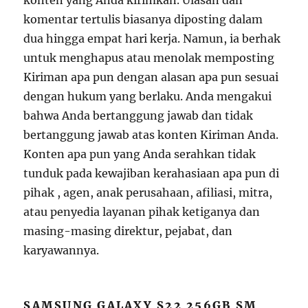
konten yang Anda kirimkan. Ulasan dan
komentar tertulis biasanya diposting dalam
dua hingga empat hari kerja. Namun, ia berhak
untuk menghapus atau menolak memposting
Kiriman apa pun dengan alasan apa pun sesuai
dengan hukum yang berlaku. Anda mengakui
bahwa Anda bertanggung jawab dan tidak
bertanggung jawab atas konten Kiriman Anda.
Konten apa pun yang Anda serahkan tidak
tunduk pada kewajiban kerahasiaan apa pun di
pihak , agen, anak perusahaan, afiliasi, mitra,
atau penyedia layanan pihak ketiganya dan
masing-masing direktur, pejabat, dan
karyawannya.
SAMSUNG GALAXY S22 256GB SM