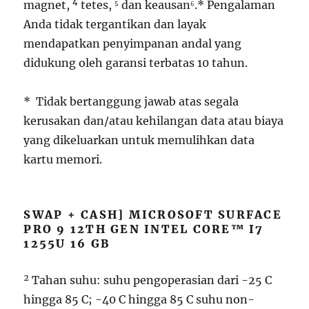
magnet, ⁴ tetes, ⁵ dan keausan⁶.* Pengalaman
Anda tidak tergantikan dan layak
mendapatkan penyimpanan andal yang
didukung oleh garansi terbatas 10 tahun.
* Tidak bertanggung jawab atas segala
kerusakan dan/atau kehilangan data atau biaya
yang dikeluarkan untuk memulihkan data
kartu memori.
SWAP + CASH] MICROSOFT SURFACE
PRO 9 12TH GEN INTEL CORE™ I7
1255U 16 GB
² Tahan suhu: suhu pengoperasian dari -25 C
hingga 85 C; -40 C hingga 85 C suhu non-