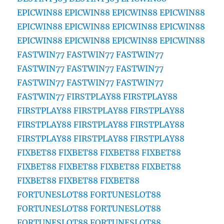
EPICWIN88
EPICWIN88
EPICWIN88
EPICWIN88
EPICWIN88
EPICWIN88
EPICWIN88
EPICWIN88
EPICWIN88
EPICWIN88
EPICWIN88
EPICWIN88
FASTWIN77
FASTWIN77
FASTWIN77
FASTWIN77
FASTWIN77
FASTWIN77
FASTWIN77
FASTWIN77
FASTWIN77
FASTWIN77
FIRSTPLAY88
FIRSTPLAY88
FIRSTPLAY88
FIRSTPLAY88
FIRSTPLAY88
FIRSTPLAY88
FIRSTPLAY88
FIRSTPLAY88
FIRSTPLAY88
FIRSTPLAY88
FIRSTPLAY88
FIXBET88
FIXBET88
FIXBET88
FIXBET88
FIXBET88
FIXBET88
FIXBET88
FIXBET88
FIXBET88
FIXBET88
FIXBET88
FORTUNESLOT88
FORTUNESLOT88
FORTUNESLOT88
FORTUNESLOT88
FORTUNESLOT88
FORTUNESLOT88