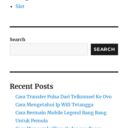
Slot
Search
SEARCH
Recent Posts
Cara Transfer Pulsa Dari Telkomsel Ke Ovo
Cara Mengetahui Ip Wifi Tetangga
Cara Bermain Mobile Legend Bang Bang
Untuk Pemula