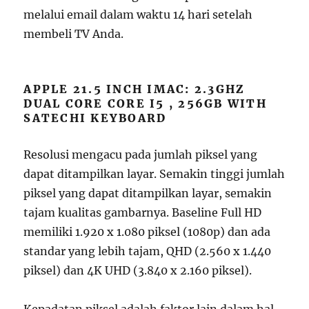
melalui email dalam waktu 14 hari setelah
membeli TV Anda.
APPLE 21.5 INCH IMAC: 2.3GHZ
DUAL CORE CORE I5 , 256GB WITH
SATECHI KEYBOARD
Resolusi mengacu pada jumlah piksel yang
dapat ditampilkan layar. Semakin tinggi jumlah
piksel yang dapat ditampilkan layar, semakin
tajam kualitas gambarnya. Baseline Full HD
memiliki 1.920 x 1.080 piksel (1080p) dan ada
standar yang lebih tajam, QHD (2.560 x 1.440
piksel) dan 4K UHD (3.840 x 2.160 piksel).