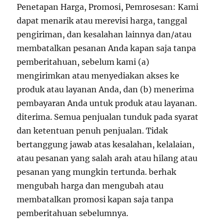
Penetapan Harga, Promosi, Pemrosesan: Kami
dapat menarik atau merevisi harga, tanggal
pengiriman, dan kesalahan lainnya dan/atau
membatalkan pesanan Anda kapan saja tanpa
pemberitahuan, sebelum kami (a)
mengirimkan atau menyediakan akses ke
produk atau layanan Anda, dan (b) menerima
pembayaran Anda untuk produk atau layanan.
diterima. Semua penjualan tunduk pada syarat
dan ketentuan penuh penjualan. Tidak
bertanggung jawab atas kesalahan, kelalaian,
atau pesanan yang salah arah atau hilang atau
pesanan yang mungkin tertunda. berhak
mengubah harga dan mengubah atau
membatalkan promosi kapan saja tanpa
pemberitahuan sebelumnya.