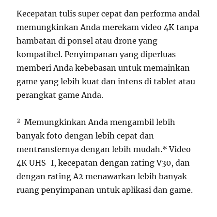
Kecepatan tulis super cepat dan performa andal
memungkinkan Anda merekam video 4K tanpa
hambatan di ponsel atau drone yang
kompatibel. Penyimpanan yang diperluas
memberi Anda kebebasan untuk memainkan
game yang lebih kuat dan intens di tablet atau
perangkat game Anda.
² Memungkinkan Anda mengambil lebih
banyak foto dengan lebih cepat dan
mentransfernya dengan lebih mudah.* Video
4K UHS-I, kecepatan dengan rating V30, dan
dengan rating A2 menawarkan lebih banyak
ruang penyimpanan untuk aplikasi dan game.