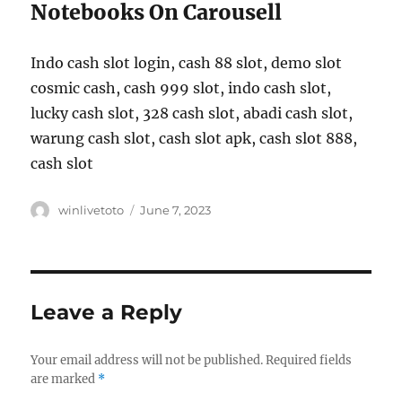
Notebooks On Carousell
Indo cash slot login, cash 88 slot, demo slot
cosmic cash, cash 999 slot, indo cash slot,
lucky cash slot, 328 cash slot, abadi cash slot,
warung cash slot, cash slot apk, cash slot 888,
cash slot
Author
Posted
winlivetoto
June 7, 2023
on
Leave a Reply
Your email address will not be published.
Required fields
are marked
*