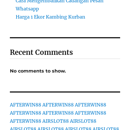
Cara Mengembalikan Cadangan Pesan
Whatsapp
Harga 1 Ekor Kambing Kurban
Recent Comments
No comments to show.
AFTERWIN88
AFTERWIN88
AFTERWIN88
AFTERWIN88
AFTERWIN88
AFTERWIN88
AFTERWIN88
AIRSLOT88
AIRSLOT88
AIRSLOT88
AIRSLOT88
AIRSLOT88
AIRSLOT88