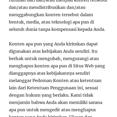
turunan dari dan/atau menjual konten tersebut
dan/atau mendistribusikan dan/atau
menggabungkan konten tersebut dalam
bentuk, media, atau teknologi apa pun di
seluruh dunia tanpa kompensasi kepada Anda.
Konten apa pun yang Anda kirimkan dapat
digunakan atas kebijakan Anda sendiri. Itu
berhak untuk mengubah, mengurangi atau
menghapus konten apa pun di Situs Web yang
dianggapnya atas kebijakannya sendiri
melanggar Pedoman Konten atau ketentuan
lain dari Ketentuan Penggunaan ini, sesuai
dengan hukum yang berlaku. Kami tidak
menjamin bahwa Anda akan memiliki sarana
apa pun untuk mengedit atau menghapus