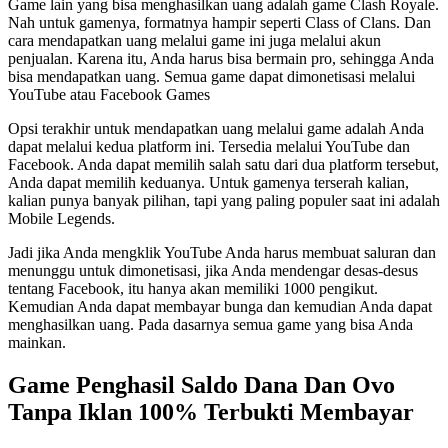
Game lain yang bisa menghasilkan uang adalah game Clash Royale.
Nah untuk gamenya, formatnya hampir seperti Class of Clans. Dan
cara mendapatkan uang melalui game ini juga melalui akun
penjualan. Karena itu, Anda harus bisa bermain pro, sehingga Anda
bisa mendapatkan uang. Semua game dapat dimonetisasi melalui
YouTube atau Facebook Games
Opsi terakhir untuk mendapatkan uang melalui game adalah Anda
dapat melalui kedua platform ini. Tersedia melalui YouTube dan
Facebook. Anda dapat memilih salah satu dari dua platform tersebut,
Anda dapat memilih keduanya. Untuk gamenya terserah kalian,
kalian punya banyak pilihan, tapi yang paling populer saat ini adalah
Mobile Legends.
Jadi jika Anda mengklik YouTube Anda harus membuat saluran dan
menunggu untuk dimonetisasi, jika Anda mendengar desas-desus
tentang Facebook, itu hanya akan memiliki 1000 pengikut.
Kemudian Anda dapat membayar bunga dan kemudian Anda dapat
menghasilkan uang. Pada dasarnya semua game yang bisa Anda
mainkan.
Game Penghasil Saldo Dana Dan Ovo
Tanpa Iklan 100% Terbukti Membayar