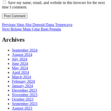
Save my name, email, and website in this browser for the next
time I comment.
Post
Previous
Previous
Situs Slot Deposit Dana Terpercaya
Next
post:
Next
Belajar Main Gitar Bagi Pemula
navigation
post:
Archives
September 2024
August 2024
July 2024
June 2024
May 2024
April 2024
March 2024
February 2024
January 2024
December 2023
November 2023
October 2023
September 2023
August 2023