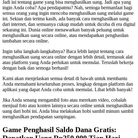
Jadi ini tentang game yang bisa menghasilkan uang. Jadi apa yang
ingin Anda coba? Apa pendapatmu? Nah, semoga bermanfaat bagi
semua orang yang ingin mencoba menghasilkan uang melalui game
ini. Sekian dan terima kasih, ada banyak cara menghasilkan uang
dari internet, dan semuanya cukup mudah untuk dicoba di era digital
sekarang ini. Dunia online menawarkan banyak peluang untuk
menghasilkan uang secara online, atau mendapatkan penghasilan
tambahan secara online.
Ingin tahu langkah-langkahnya? Baca lebih lanjut tentang cara
menghasilkan uang secara online dengan lebih detail, termasuk alat
atau platform yang Anda perlukan untuk memulai. Teruslah bekerja
dengan baik dan semoga berhasil!
Kami akan menjelaskan semua detail di bawah untuk membantu
Anda memahami keseluruhan proses, lengkap dengan platform dan
aplikasi yang dapat Anda coba untuk memulai. Lihat lebih banyak!
Jika Anda senang mengambil foto atau merekam video, cobalah
menjual foto atau konten lainnya secara online untuk menghasilkan
uang dari hobi ini. Anda bisa melakukan hobi sambil minum sambil
menghasilkan pendapatan sampingan.
Game Penghasil Saldo Dana Gratis: