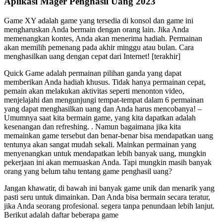
Aplikasi Mager Penghasil Uang 2023
Game XY adalah game yang tersedia di konsol dan game ini
mengharuskan Anda bermain dengan orang lain. Jika Anda
memenangkan kontes, Anda akan menerima hadiah. Permainan
akan memilih pemenang pada akhir minggu atau bulan. Cara
menghasilkan uang dengan cepat dari Internet! [terakhir]
Quick Game adalah permainan pilihan ganda yang dapat
memberikan Anda hadiah khusus. Tidak hanya permainan cepat,
pemain akan melakukan aktivitas seperti menonton video,
menjelajahi dan mengunjungi tempat-tempat dalam 6 permainan
yang dapat menghasilkan uang dan Anda harus mencobanya! –
Umumnya saat kita bermain game, yang kita dapatkan adalah
kesenangan dan refreshing. . Namun bagaimana jika kita
memainkan game tersebut dan benar-benar bisa mendapatkan uang
tentunya akan sangat mudah sekali. Mainkan permainan yang
menyenangkan untuk mendapatkan lebih banyak uang, mungkin
pekerjaan ini akan memuaskan Anda. Tapi mungkin masih banyak
orang yang belum tahu tentang game penghasil uang?
Jangan khawatir, di bawah ini banyak game unik dan menarik yang
pasti seru untuk dimainkan. Dan Anda bisa bermain secara teratur,
jika Anda seorang profesional. segera tanpa penundaan lebih lanjut.
Berikut adalah daftar beberapa game