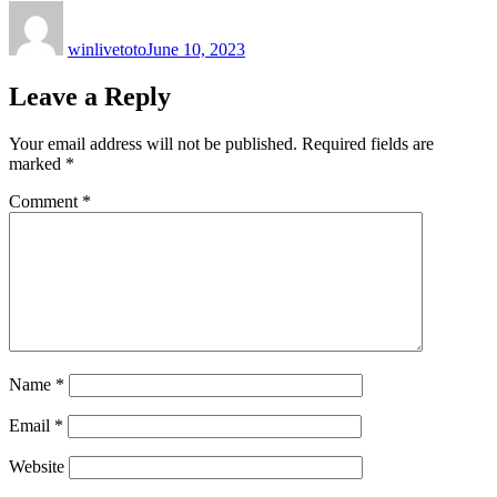
Author
Posted
on
winlivetoto
June 10, 2023
Leave a Reply
Your email address will not be published.
Required fields are
marked
*
Comment
*
Name
*
Email
*
Website