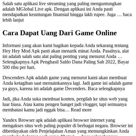
Salah satu aplikasi live streaming yang paling menguntungkan
adalah MGlobal Live apk. Dengan aplikasi ini Anda pasti
mendapatkan keuntungan finansial hingga lakh rupee. Juga … baca
lebih lanjut
Cara Dapat Uang Dari Game Online
Informasi yang akan kami bagikan kepada Anda sekarang tentang
Hey Hey Mod Apk pasti akan menarik minat Anda. Pasalnya, alat
ini adalah salah satu alat paling penting yang menurut Anda …
Selengkapnya Apk Penghasil Saldo Dana Paling Sah 2022, Bayar
500 ribu per hari.
Descenders Apk adalah game yang menurut kami akan membuat
Anda ketagihan saat memainkannya lagi. Jadi game ini adalah game
ya guys, karena ini adalah game Decenders. Baca selengkapnya
Jadi, jika Anda suka membuat konten, pergilah ke situs web yang
luar biasa. Atau kamu pengen banget jadi vlogger, tapi semuanya
membatasi kamu jadi nggak bisa… Read more
Yandex Browser apk adalah aplikasi browser internet yang
mengakses situs web paling populer di berbagai negara. Browser ini
diberdayakan oleh Penjelajahan Aman yang memungkinkan Anda