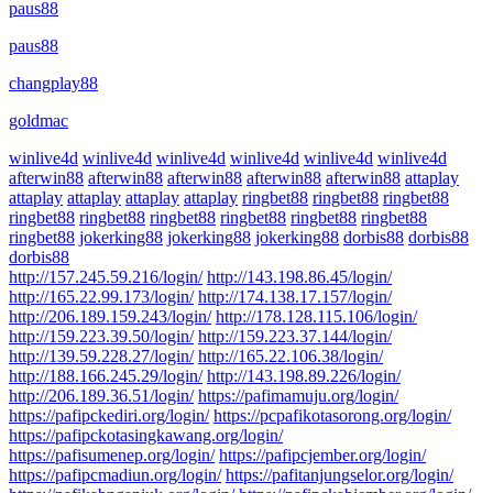
paus88
paus88
changplay88
goldmac
winlive4d
winlive4d
winlive4d
winlive4d
winlive4d
winlive4d
afterwin88
afterwin88
afterwin88
afterwin88
afterwin88
attaplay
attaplay
attaplay
attaplay
attaplay
ringbet88
ringbet88
ringbet88
ringbet88
ringbet88
ringbet88
ringbet88
ringbet88
ringbet88
ringbet88
jokerking88
jokerking88
jokerking88
dorbis88
dorbis88
dorbis88
http://157.245.59.216/login/
http://143.198.86.45/login/
http://165.22.99.173/login/
http://174.138.17.157/login/
http://206.189.159.243/login/
http://178.128.115.106/login/
http://159.223.39.50/login/
http://159.223.37.144/login/
http://139.59.228.27/login/
http://165.22.106.38/login/
http://188.166.245.29/login/
http://143.198.89.226/login/
http://206.189.36.51/login/
https://pafimamuju.org/login/
https://pafipckediri.org/login/
https://pcpafikotasorong.org/login/
https://pafipckotasingkawang.org/login/
https://pafisumenep.org/login/
https://pafipcjember.org/login/
https://pafipcmadiun.org/login/
https://pafitanjungselor.org/login/