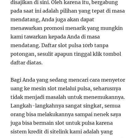
disajikan di sini. Oleh karena itu, bergabung
pada saat ini adalah pilihan yang tepat di masa
mendatang, Anda juga akan dapat
menawarkan promosi menarik yang mungkin
kami tawarkan kepada Anda di masa
mendatang. Daftar slot pulsa 10rb tanpa
potongan, sesulit apapun tinggal klik tombol
daftar diatas.
Bagi Anda yang sedang mencari cara menyetor
uang ke mesin slot melalui pulsa, seharusnya
tidak menjadi masalah untuk menemukannya.
Langkah-langkahnya sangat singkat, semua
orang bisa melakukannya sampai nenek saya
juga bisa bermain slot untuk pulsa karena
sistem kredit di sitelink kami adalah yang