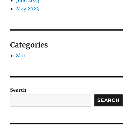
June 2023
May 2023
Categories
Slot
Search
SEARCH