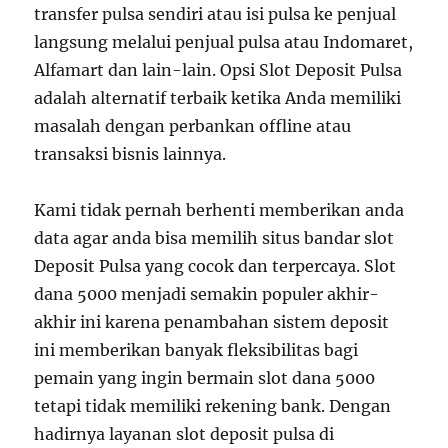
transfer pulsa sendiri atau isi pulsa ke penjual
langsung melalui penjual pulsa atau Indomaret,
Alfamart dan lain-lain. Opsi Slot Deposit Pulsa
adalah alternatif terbaik ketika Anda memiliki
masalah dengan perbankan offline atau
transaksi bisnis lainnya.
Kami tidak pernah berhenti memberikan anda
data agar anda bisa memilih situs bandar slot
Deposit Pulsa yang cocok dan terpercaya. Slot
dana 5000 menjadi semakin populer akhir-
akhir ini karena penambahan sistem deposit
ini memberikan banyak fleksibilitas bagi
pemain yang ingin bermain slot dana 5000
tetapi tidak memiliki rekening bank. Dengan
hadirnya layanan slot deposit pulsa di