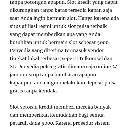
tanpa potongan apapun. Slot kredit yang dapat
dikurangkan tanpa batas tersedia kapan saja
saat Anda ingin bermain slot. Hanya karena ada
situs afiliasi resmi untuk slot pulsa terbaik
yang dapat memberikan apa yang Anda
butuhkan untuk bermain slot sebesar 5000.
Penyedia yang diterima termasuk vendor
tingkat lokal terbesar, seperti Telkomsel dan
XL. Penyedia pulsa gratis dimana saja online 24
jam nonstop tanpa hambatan apapun
kapanpun anda ingin melakukan deposit pulsa
gratis tanpa kendala.
Slot setoran kredit memberi mereka banyak
dan memberikan kemudahan bagi semua
petaruh dana 5000. Karena prosedur sistem