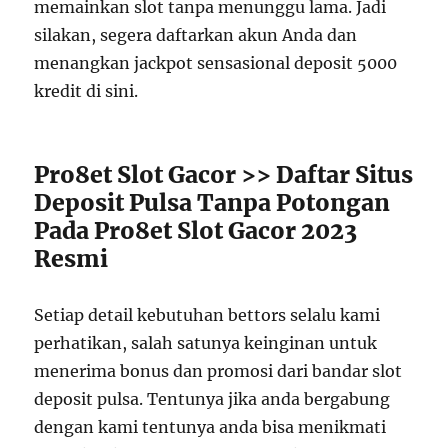
memainkan slot tanpa menunggu lama. Jadi
silakan, segera daftarkan akun Anda dan
menangkan jackpot sensasional deposit 5000
kredit di sini.
Pro8et Slot Gacor >> Daftar Situs
Deposit Pulsa Tanpa Potongan
Pada Pro8et Slot Gacor 2023
Resmi
Setiap detail kebutuhan bettors selalu kami
perhatikan, salah satunya keinginan untuk
menerima bonus dan promosi dari bandar slot
deposit pulsa. Tentunya jika anda bergabung
dengan kami tentunya anda bisa menikmati