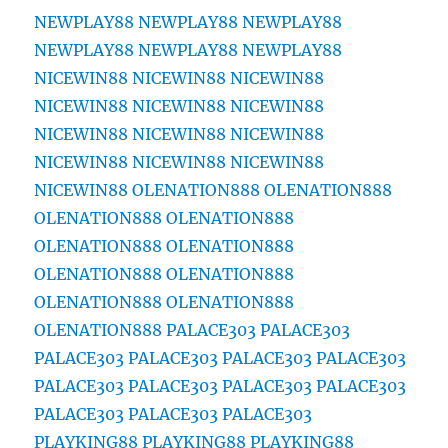
NEWPLAY88
NEWPLAY88
NEWPLAY88
NEWPLAY88
NEWPLAY88
NEWPLAY88
NICEWIN88
NICEWIN88
NICEWIN88
NICEWIN88
NICEWIN88
NICEWIN88
NICEWIN88
NICEWIN88
NICEWIN88
NICEWIN88
NICEWIN88
NICEWIN88
NICEWIN88
OLENATION888
OLENATION888
OLENATION888
OLENATION888
OLENATION888
OLENATION888
OLENATION888
OLENATION888
OLENATION888
OLENATION888
OLENATION888
PALACE303
PALACE303
PALACE303
PALACE303
PALACE303
PALACE303
PALACE303
PALACE303
PALACE303
PALACE303
PALACE303
PALACE303
PALACE303
PLAYKING88
PLAYKING88
PLAYKING88