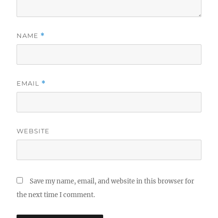
NAME
*
EMAIL
*
WEBSITE
Save my name, email, and website in this browser for
the next time I comment.