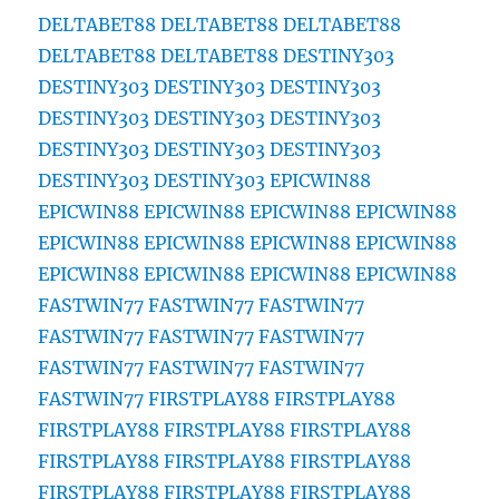
DELTABET88
DELTABET88
DELTABET88
DELTABET88
DELTABET88
DESTINY303
DESTINY303
DESTINY303
DESTINY303
DESTINY303
DESTINY303
DESTINY303
DESTINY303
DESTINY303
DESTINY303
DESTINY303
DESTINY303
EPICWIN88
EPICWIN88
EPICWIN88
EPICWIN88
EPICWIN88
EPICWIN88
EPICWIN88
EPICWIN88
EPICWIN88
EPICWIN88
EPICWIN88
EPICWIN88
EPICWIN88
FASTWIN77
FASTWIN77
FASTWIN77
FASTWIN77
FASTWIN77
FASTWIN77
FASTWIN77
FASTWIN77
FASTWIN77
FASTWIN77
FIRSTPLAY88
FIRSTPLAY88
FIRSTPLAY88
FIRSTPLAY88
FIRSTPLAY88
FIRSTPLAY88
FIRSTPLAY88
FIRSTPLAY88
FIRSTPLAY88
FIRSTPLAY88
FIRSTPLAY88