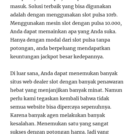
masuk. Solusi terbaik yang bisa digunakan
adalah dengan menggunakan slot pulsa 10rb.
Menggunakan mesin slot dengan pulsa 10.000,
Anda dapat memainkan apa yang Anda suka.
Hanya dengan modal dari slot pulsa tanpa
potongan, anda berpeluang mendapatkan
keuntungan jackpot besar kedepannya.
Di luar sana, Anda dapat menemukan banyak
situs web dealer slot dengan banyak penawaran
hebat yang menjanjikan banyak minat. Namun
perlu kami tegaskan kembali bahwa tidak
semua website bisa dipercaya sepenuhnya.
Karena banyak agen melakukan banyak
kesalahan. Menemukan satu yang sangat
sukses dengan potongan harga. Jadi yang