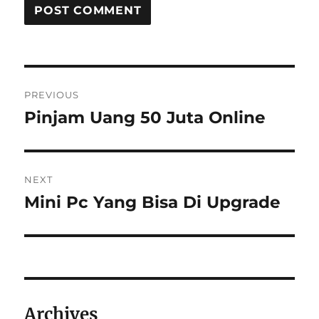
Post
PREVIOUS
navigation
Pinjam Uang 50 Juta Online
Previous
post:
NEXT
Mini Pc Yang Bisa Di Upgrade
Next
post:
Archives