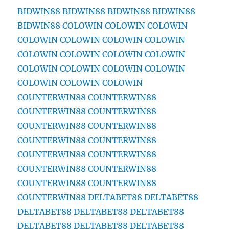
BIDWIN88
BIDWIN88
BIDWIN88
BIDWIN88
BIDWIN88
COLOWIN
COLOWIN
COLOWIN
COLOWIN
COLOWIN
COLOWIN
COLOWIN
COLOWIN
COLOWIN
COLOWIN
COLOWIN
COLOWIN
COLOWIN
COLOWIN
COLOWIN
COLOWIN
COLOWIN
COLOWIN
COUNTERWIN88
COUNTERWIN88
COUNTERWIN88
COUNTERWIN88
COUNTERWIN88
COUNTERWIN88
COUNTERWIN88
COUNTERWIN88
COUNTERWIN88
COUNTERWIN88
COUNTERWIN88
COUNTERWIN88
COUNTERWIN88
COUNTERWIN88
COUNTERWIN88
DELTABET88
DELTABET88
DELTABET88
DELTABET88
DELTABET88
DELTABET88
DELTABET88
DELTABET88