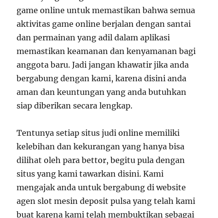
game online untuk memastikan bahwa semua
aktivitas game online berjalan dengan santai
dan permainan yang adil dalam aplikasi
memastikan keamanan dan kenyamanan bagi
anggota baru. Jadi jangan khawatir jika anda
bergabung dengan kami, karena disini anda
aman dan keuntungan yang anda butuhkan
siap diberikan secara lengkap.
Tentunya setiap situs judi online memiliki
kelebihan dan kekurangan yang hanya bisa
dilihat oleh para bettor, begitu pula dengan
situs yang kami tawarkan disini. Kami
mengajak anda untuk bergabung di website
agen slot mesin deposit pulsa yang telah kami
buat karena kami telah membuktikan sebagai