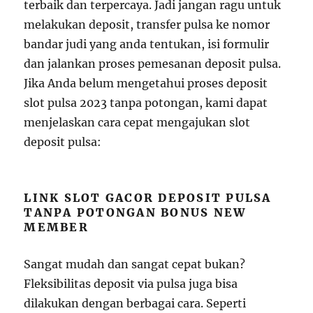
terbaik dan terpercaya. Jadi jangan ragu untuk
melakukan deposit, transfer pulsa ke nomor
bandar judi yang anda tentukan, isi formulir
dan jalankan proses pemesanan deposit pulsa.
Jika Anda belum mengetahui proses deposit
slot pulsa 2023 tanpa potongan, kami dapat
menjelaskan cara cepat mengajukan slot
deposit pulsa:
LINK SLOT GACOR DEPOSIT PULSA
TANPA POTONGAN BONUS NEW
MEMBER
Sangat mudah dan sangat cepat bukan?
Fleksibilitas deposit via pulsa juga bisa
dilakukan dengan berbagai cara. Seperti