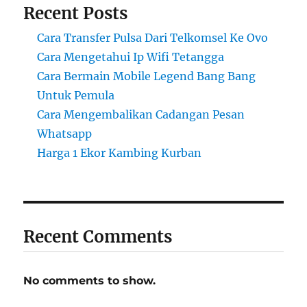
Recent Posts
Cara Transfer Pulsa Dari Telkomsel Ke Ovo
Cara Mengetahui Ip Wifi Tetangga
Cara Bermain Mobile Legend Bang Bang
Untuk Pemula
Cara Mengembalikan Cadangan Pesan
Whatsapp
Harga 1 Ekor Kambing Kurban
Recent Comments
No comments to show.