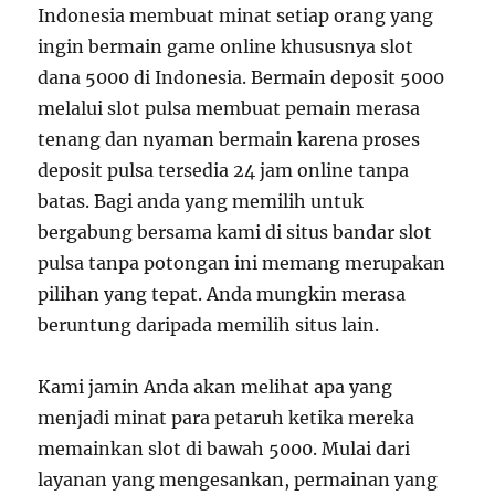
Indonesia membuat minat setiap orang yang
ingin bermain game online khususnya slot
dana 5000 di Indonesia. Bermain deposit 5000
melalui slot pulsa membuat pemain merasa
tenang dan nyaman bermain karena proses
deposit pulsa tersedia 24 jam online tanpa
batas. Bagi anda yang memilih untuk
bergabung bersama kami di situs bandar slot
pulsa tanpa potongan ini memang merupakan
pilihan yang tepat. Anda mungkin merasa
beruntung daripada memilih situs lain.
Kami jamin Anda akan melihat apa yang
menjadi minat para petaruh ketika mereka
memainkan slot di bawah 5000. Mulai dari
layanan yang mengesankan, permainan yang