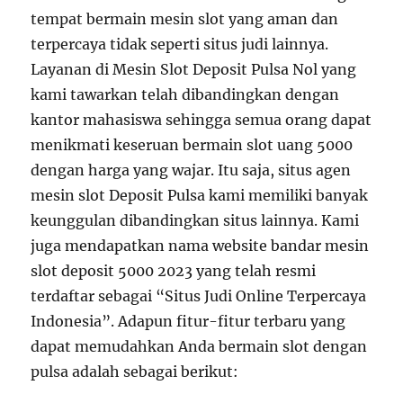
tempat bermain mesin slot yang aman dan
terpercaya tidak seperti situs judi lainnya.
Layanan di Mesin Slot Deposit Pulsa Nol yang
kami tawarkan telah dibandingkan dengan
kantor mahasiswa sehingga semua orang dapat
menikmati keseruan bermain slot uang 5000
dengan harga yang wajar. Itu saja, situs agen
mesin slot Deposit Pulsa kami memiliki banyak
keunggulan dibandingkan situs lainnya. Kami
juga mendapatkan nama website bandar mesin
slot deposit 5000 2023 yang telah resmi
terdaftar sebagai “Situs Judi Online Terpercaya
Indonesia”. Adapun fitur-fitur terbaru yang
dapat memudahkan Anda bermain slot dengan
pulsa adalah sebagai berikut: