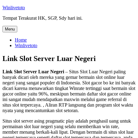
Skip
Winlivetoto
to
Tempat Terakurat HK, SGP, Sdy hari ini.
content
Menu
Home
Winlivetoto
Link Slot Server Luar Negeri
Link Slot Server Luar Negeri
– Situs Slot Luar Negeri paling
banyak dicari oleh mereka yang gemar bermain slot online luar
negeri yang sangat populer di Indonesia. Slot gacor bo ke ini banyak
dicari karena menawarkan tingkat Winrate tertinggi saat bermain slot
gacor online yaitu 96%, meskipun bermain daftar slot gacor online
ini sangat mudah mendapatkan maxwin melalui game referral di
situs slot terpercaya. , Aliran RTP langsung dan program slot waktu
nyata yang mencantumkan slot setoran.
Situs slot server asing pragmatic play adalah penghasil uang untuk
permainan slot luar negeri yang selalu memberikan win rate,
member menang berkali-kali lipat. Dengan bermain di situs slot luar
negeri terpercaya seperti daftar slot terpercaya dan terpercaya, anda