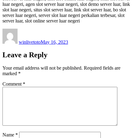
luar negeri, agen slot server luar negeri, slot demo server luar, link
slot luar negeri, situs slot server luar, link slot server luar, bo slot
server luar negeri, server slot luar negeri perkalian terbesar, slot
server luar, slot online server luar negeri
Author
Posted
on
winlivetoto
May 16, 2023
Leave a Reply
Your email address will not be published.
Required fields are
marked
*
Comment
*
Name
*