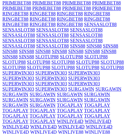
PRIMEBET88
PRIMEBET88
PRIMEBET88
PRIMEBET88
PRIMEBET88
PRIMEBET88
PRIMEBET88
PRIMEBET88
RINGBET88
RINGBET88
RINGBET88
RINGBET88
RINGBET88
RINGBET88
RINGBET88
RINGBET88
RINGBET88
RINGBET88
RINGBET88
SENSASLOT88
SENSASLOT88
SENSASLOT88
SENSASLOT88
SENSASLOT88
SENSASLOT88
SENSASLOT88
SENSASLOT88
SENSASLOT88
SENSASLOT88
SENSASLOT88
SENSASLOT88
SINS88
SINS88
SINS88
SINS88
SINS88
SINS88
SINS88
SINS88
SINS88
SINS88
SINS88
SINS88
SLOTUP88
SLOTUP88
SLOTUP88
SLOTUP88
SLOTUP88
SLOTUP88
SLOTUP88
SLOTUP88
SLOTUP88
SLOTUP88
SLOTUP88
SLOTUP88
SLOTUP88
SUPERWIN303
SUPERWIN303
SUPERWIN303
SUPERWIN303
SUPERWIN303
SUPERWIN303
SUPERWIN303
SUPERWIN303
SUPERWIN303
SUPERWIN303
SUPERWIN303
SURGAWIN
SURGAWIN
SURGAWIN
SURGAWIN
SURGAWIN
SURGAWIN
SURGAWIN
SURGAWIN
SURGAWIN
SURGAWIN
SURGAWIN
SURGAWIN
TOGAPLAY
TOGAPLAY
TOGAPLAY
TOGAPLAY
TOGAPLAY
TOGAPLAY
TOGAPLAY
TOGAPLAY
TOGAPLAY
TOGAPLAY
TOGAPLAY
TOGAPLAY
WINLIVE4D
WINLIVE4D
WINLIVE4D
WINLIVE4D
WINLIVE4D
WINLIVE4D
WINLIVE4D
WINLIVE4D
WINLIVE88
WINLIVE88