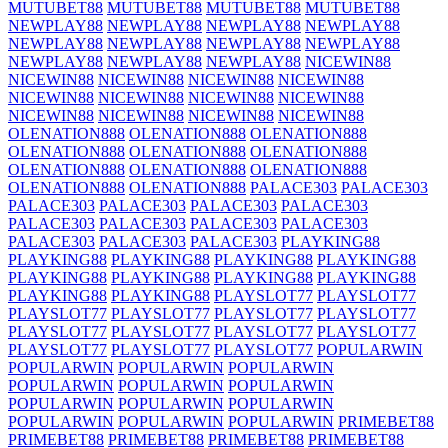
MUTUBET88
MUTUBET88
MUTUBET88
MUTUBET88
NEWPLAY88
NEWPLAY88
NEWPLAY88
NEWPLAY88
NEWPLAY88
NEWPLAY88
NEWPLAY88
NEWPLAY88
NEWPLAY88
NEWPLAY88
NEWPLAY88
NICEWIN88
NICEWIN88
NICEWIN88
NICEWIN88
NICEWIN88
NICEWIN88
NICEWIN88
NICEWIN88
NICEWIN88
NICEWIN88
NICEWIN88
NICEWIN88
NICEWIN88
OLENATION888
OLENATION888
OLENATION888
OLENATION888
OLENATION888
OLENATION888
OLENATION888
OLENATION888
OLENATION888
OLENATION888
OLENATION888
PALACE303
PALACE303
PALACE303
PALACE303
PALACE303
PALACE303
PALACE303
PALACE303
PALACE303
PALACE303
PALACE303
PALACE303
PALACE303
PLAYKING88
PLAYKING88
PLAYKING88
PLAYKING88
PLAYKING88
PLAYKING88
PLAYKING88
PLAYKING88
PLAYKING88
PLAYKING88
PLAYKING88
PLAYSLOT77
PLAYSLOT77
PLAYSLOT77
PLAYSLOT77
PLAYSLOT77
PLAYSLOT77
PLAYSLOT77
PLAYSLOT77
PLAYSLOT77
PLAYSLOT77
PLAYSLOT77
PLAYSLOT77
PLAYSLOT77
POPULARWIN
POPULARWIN
POPULARWIN
POPULARWIN
POPULARWIN
POPULARWIN
POPULARWIN
POPULARWIN
POPULARWIN
POPULARWIN
POPULARWIN
POPULARWIN
POPULARWIN
PRIMEBET88
PRIMEBET88
PRIMEBET88
PRIMEBET88
PRIMEBET88