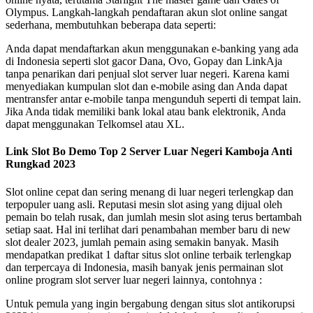
Olympus. Langkah-langkah pendaftaran akun slot online sangat
sederhana, membutuhkan beberapa data seperti:
Anda dapat mendaftarkan akun menggunakan e-banking yang ada
di Indonesia seperti slot gacor Dana, Ovo, Gopay dan LinkAja
tanpa penarikan dari penjual slot server luar negeri. Karena kami
menyediakan kumpulan slot dan e-mobile asing dan Anda dapat
mentransfer antar e-mobile tanpa mengunduh seperti di tempat lain.
Jika Anda tidak memiliki bank lokal atau bank elektronik, Anda
dapat menggunakan Telkomsel atau XL.
Link Slot Bo Demo Top 2 Server Luar Negeri Kamboja Anti
Rungkad 2023
Slot online cepat dan sering menang di luar negeri terlengkap dan
terpopuler uang asli. Reputasi mesin slot asing yang dijual oleh
pemain bo telah rusak, dan jumlah mesin slot asing terus bertambah
setiap saat. Hal ini terlihat dari penambahan member baru di new
slot dealer 2023, jumlah pemain asing semakin banyak. Masih
mendapatkan predikat 1 daftar situs slot online terbaik terlengkap
dan terpercaya di Indonesia, masih banyak jenis permainan slot
online program slot server luar negeri lainnya, contohnya :
Untuk pemula yang ingin bergabung dengan situs slot antikorupsi