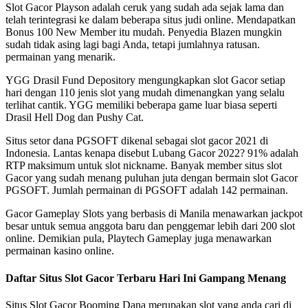
Slot Gacor Playson adalah ceruk yang sudah ada sejak lama dan
telah terintegrasi ke dalam beberapa situs judi online. Mendapatkan
Bonus 100 New Member itu mudah. Penyedia Blazen mungkin
sudah tidak asing lagi bagi Anda, tetapi jumlahnya ratusan.
permainan yang menarik.
YGG Drasil Fund Depository mengungkapkan slot Gacor setiap
hari dengan 110 jenis slot yang mudah dimenangkan yang selalu
terlihat cantik. YGG memiliki beberapa game luar biasa seperti
Drasil Hell Dog dan Pushy Cat.
Situs setor dana PGSOFT dikenal sebagai slot gacor 2021 di
Indonesia. Lantas kenapa disebut Lubang Gacor 2022? 91% adalah
RTP maksimum untuk slot nickname. Banyak member situs slot
Gacor yang sudah menang puluhan juta dengan bermain slot Gacor
PGSOFT. Jumlah permainan di PGSOFT adalah 142 permainan.
Gacor Gameplay Slots yang berbasis di Manila menawarkan jackpot
besar untuk semua anggota baru dan penggemar lebih dari 200 slot
online. Demikian pula, Playtech Gameplay juga menawarkan
permainan kasino online.
Daftar Situs Slot Gacor Terbaru Hari Ini Gampang Menang
Situs Slot Gacor Booming Dana merupakan slot yang anda cari di