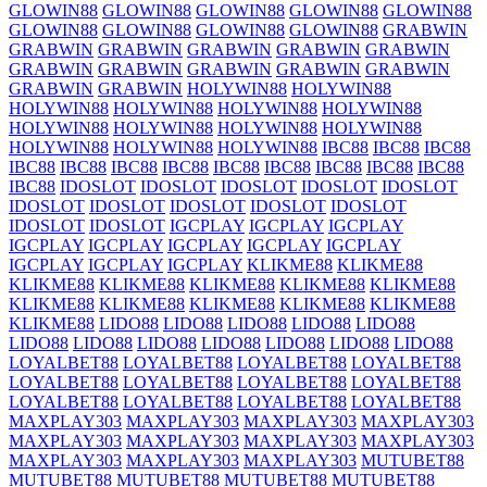
GLOWIN88
GLOWIN88
GLOWIN88
GLOWIN88
GLOWIN88
GLOWIN88
GLOWIN88
GLOWIN88
GLOWIN88
GRABWIN
GRABWIN
GRABWIN
GRABWIN
GRABWIN
GRABWIN
GRABWIN
GRABWIN
GRABWIN
GRABWIN
GRABWIN
GRABWIN
GRABWIN
HOLYWIN88
HOLYWIN88
HOLYWIN88
HOLYWIN88
HOLYWIN88
HOLYWIN88
HOLYWIN88
HOLYWIN88
HOLYWIN88
HOLYWIN88
HOLYWIN88
HOLYWIN88
HOLYWIN88
IBC88
IBC88
IBC88
IBC88
IBC88
IBC88
IBC88
IBC88
IBC88
IBC88
IBC88
IBC88
IBC88
IDOSLOT
IDOSLOT
IDOSLOT
IDOSLOT
IDOSLOT
IDOSLOT
IDOSLOT
IDOSLOT
IDOSLOT
IDOSLOT
IDOSLOT
IDOSLOT
IGCPLAY
IGCPLAY
IGCPLAY
IGCPLAY
IGCPLAY
IGCPLAY
IGCPLAY
IGCPLAY
IGCPLAY
IGCPLAY
IGCPLAY
KLIKME88
KLIKME88
KLIKME88
KLIKME88
KLIKME88
KLIKME88
KLIKME88
KLIKME88
KLIKME88
KLIKME88
KLIKME88
KLIKME88
KLIKME88
LIDO88
LIDO88
LIDO88
LIDO88
LIDO88
LIDO88
LIDO88
LIDO88
LIDO88
LIDO88
LIDO88
LIDO88
LOYALBET88
LOYALBET88
LOYALBET88
LOYALBET88
LOYALBET88
LOYALBET88
LOYALBET88
LOYALBET88
LOYALBET88
LOYALBET88
LOYALBET88
LOYALBET88
MAXPLAY303
MAXPLAY303
MAXPLAY303
MAXPLAY303
MAXPLAY303
MAXPLAY303
MAXPLAY303
MAXPLAY303
MAXPLAY303
MAXPLAY303
MAXPLAY303
MUTUBET88
MUTUBET88
MUTUBET88
MUTUBET88
MUTUBET88