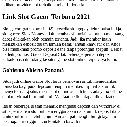
pilihan provider slot terbaik kami di Indonesia.
Link Slot Gacor Terbaru 2021
Slot gacor gratis komisi 2022 tersedia slot gopay, telur, pulsa linkja,
slot gacor. Slots Money tidak membatasi jumlah setoran harian yang
dapat dilakukan oleh pemain tertentu. Jadi jika member ingin
melakukan deposit dalam jumlah besar, jangan khawatir dan Anda
bisa menikmati promo deposit dana tanpa potongan apapun. Berkat
hadiah promosi Gacor Deposit Slot, beberapa pemain deposit
terbaik pasti diundang ke situs game slot online terpercaya kami.
Gobierno Abierto Panamá
Situs judi online Gacor Slot terus berinovasi untuk memudahkan
transaksi bagi para deposan maupun member. Tip terbaik untuk
menyetor uang situs mesin slot online adalah tidak ada yang offline
di akun virtual biru putih ini. Manfaat berikut dapat dimanfaatkan.
Itulah beberapa ulasan menarik mengenai deposit dan withdraw di
situs permainan slot online menggunakan dana untuk deposit dana.
Untuk informasi lebih lanjut, Anda dapat menghubungi layanan
pelanggan menggunakan kontak di bawah ini.