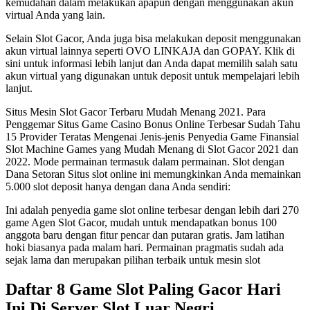
kemudahan dalam melakukan apapun dengan menggunakan akun
virtual Anda yang lain.
Selain Slot Gacor, Anda juga bisa melakukan deposit menggunakan
akun virtual lainnya seperti OVO LINKAJA dan GOPAY. Klik di
sini untuk informasi lebih lanjut dan Anda dapat memilih salah satu
akun virtual yang digunakan untuk deposit untuk mempelajari lebih
lanjut.
Situs Mesin Slot Gacor Terbaru Mudah Menang 2021. Para
Penggemar Situs Game Casino Bonus Online Terbesar Sudah Tahu
15 Provider Teratas Mengenai Jenis-jenis Penyedia Game Finansial
Slot Machine Games yang Mudah Menang di Slot Gacor 2021 dan
2022. Mode permainan termasuk dalam permainan. Slot dengan
Dana Setoran Situs slot online ini memungkinkan Anda memainkan
5.000 slot deposit hanya dengan dana Anda sendiri:
Ini adalah penyedia game slot online terbesar dengan lebih dari 270
game Agen Slot Gacor, mudah untuk mendapatkan bonus 100
anggota baru dengan fitur pencar dan putaran gratis. Jam latihan
hoki biasanya pada malam hari. Permainan pragmatis sudah ada
sejak lama dan merupakan pilihan terbaik untuk mesin slot
Daftar 8 Game Slot Paling Gacor Hari
Ini Di Server Slot Luar Negri