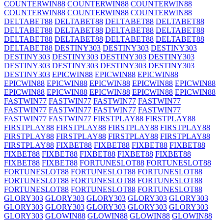
COUNTERWIN88
COUNTERWIN88
COUNTERWIN88
COUNTERWIN88
COUNTERWIN88
COUNTERWIN88
DELTABET88
DELTABET88
DELTABET88
DELTABET88
DELTABET88
DELTABET88
DELTABET88
DELTABET88
DELTABET88
DELTABET88
DELTABET88
DELTABET88
DELTABET88
DESTINY303
DESTINY303
DESTINY303
DESTINY303
DESTINY303
DESTINY303
DESTINY303
DESTINY303
DESTINY303
DESTINY303
DESTINY303
DESTINY303
EPICWIN88
EPICWIN88
EPICWIN88
EPICWIN88
EPICWIN88
EPICWIN88
EPICWIN88
EPICWIN88
EPICWIN88
EPICWIN88
EPICWIN88
EPICWIN88
EPICWIN88
FASTWIN77
FASTWIN77
FASTWIN77
FASTWIN77
FASTWIN77
FASTWIN77
FASTWIN77
FASTWIN77
FASTWIN77
FASTWIN77
FIRSTPLAY88
FIRSTPLAY88
FIRSTPLAY88
FIRSTPLAY88
FIRSTPLAY88
FIRSTPLAY88
FIRSTPLAY88
FIRSTPLAY88
FIRSTPLAY88
FIRSTPLAY88
FIRSTPLAY88
FIXBET88
FIXBET88
FIXBET88
FIXBET88
FIXBET88
FIXBET88
FIXBET88
FIXBET88
FIXBET88
FIXBET88
FIXBET88
FORTUNESLOT88
FORTUNESLOT88
FORTUNESLOT88
FORTUNESLOT88
FORTUNESLOT88
FORTUNESLOT88
FORTUNESLOT88
FORTUNESLOT88
FORTUNESLOT88
FORTUNESLOT88
FORTUNESLOT88
GLORY303
GLORY303
GLORY303
GLORY303
GLORY303
GLORY303
GLORY303
GLORY303
GLORY303
GLORY303
GLORY303
GLOWIN88
GLOWIN88
GLOWIN88
GLOWIN88