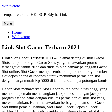
Skip
Winlivetoto
to
Tempat Terakurat HK, SGP, Sdy hari ini.
content
Menu
Home
Winlivetoto
Link Slot Gacor Terbaru 2021
Link Slot Gacor Terbaru 2021
– Selamat datang di situs Gacor
Slots Tanpa Potongan Gacor Slots yang menawarkan promo
terhangat di tahun 2022 dan diklaim oleh banyak pelanggan Gacor
Slot online. Slot Gacor mempersembahkan promo ini bagi member
slot deposit dana di Indonesia untuk menikmati permainan slot
dengan harga murah Rp 5000 di tahun 2022 tanpa potongan komisi.
Gacor Slots menawarkan Slot Gacor murah berkualitas tinggi yang
membantu pemain memenangkan jackpot besar dengan jackpot
progresif tanpa batas dengan kualitas permainan di situs slot yang
mereka mainkan. Kami menawarkan berbagai pilihan situs Gacor
Slot untuk pemain. Bahkan, Slot Dana Gacor Deposit Gacor
eksklusif kami dan 16 jenis provider slot lainnya termasuk dalam