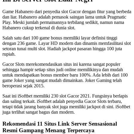
Game Habanero dari penyedia slot Gacor dengan fitur yang berbeda
dan liar. Habanero adalah pemasok saingan lama untuk Pragmatic
Play. Meski jumlah permainannya terbilang sedikit, namun nama
Habanero cukup terkenal di dunia slot.
Salah satu dari 100 game bonus memiliki layar definisi tinggi
dengan 236 game. Layar HD modern dan dinamis memfasilitasi slot
setoran tunai multi slot. Hadiah jackpot pasaran hingga 100 juta
rupiah.
Gacor Slots merekomendasikan situs ini karena sangat populer
sehingga hampir setiap situs judi online memilikinya dan mudah
untuk mendapatkan bonus member baru 100%. Ada lebih dari 100
game Joker yang sangat mudah dimainkan. Joker Gaming telah
beroperasi sejak 2015.
Saat ini iSoftbet memiliki 230 slot Gacor 2021. Fungsinya berlapis
dan saling terkait. iSoftbet adalah penyedia Gacor Slots terbaru,
tetapi tidak jarang banyak slot juga memiliki jackpot di sini. iSoftbet
juga terlihat sangat bagus dan modern.
Rekomendasi 11 Situs Link Server Sensasional
Resmi Gampang Menang Terpercaya