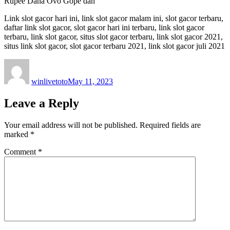
Rupee Dana Ovo Gope dan
Link slot gacor hari ini, link slot gacor malam ini, slot gacor terbaru,
daftar link slot gacor, slot gacor hari ini terbaru, link slot gacor
terbaru, link slot gacor, situs slot gacor terbaru, link slot gacor 2021,
situs link slot gacor, slot gacor terbaru 2021, link slot gacor juli 2021
Author
Posted
on
winlivetoto
May 11, 2023
Leave a Reply
Your email address will not be published.
Required fields are
marked
*
Comment
*