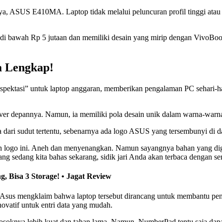
a, ASUS E410MA. Laptop tidak melalui peluncuran profil tinggi atau 
r di bawah Rp 5 jutaan dan memiliki desain yang mirip dengan VivoBoo
a Lengkap!
spektasi” untuk laptop anggaran, memberikan pengalaman PC sehari-h
 cover depannya. Namun, ia memiliki pola desain unik dalam warna-warn
tnya dari sudut tertentu, sebenarnya ada logo ASUS yang tersembunyi di 
ain logo ini. Aneh dan menyenangkan. Namun sayangnya bahan yang digu
ang sedang kita bahas sekarang, sidik jari Anda akan terbaca dengan s
, Bisa 3 Storage! • Jagat Review
. Asus mengklaim bahwa laptop tersebut dirancang untuk membantu pe
ovatif untuk entri data yang mudah.
oknya lebih kuat dan tahan lama. Namun, NumberPad tentu saja dapat d