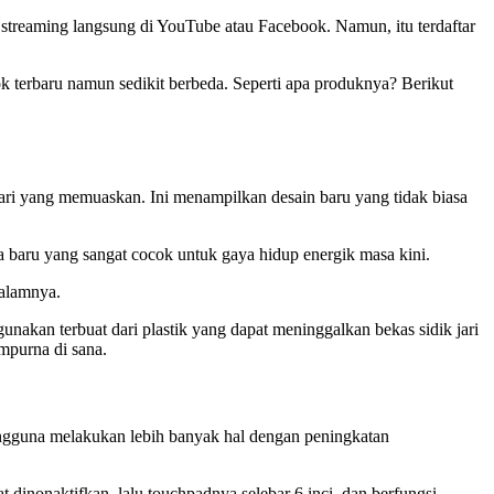
streaming langsung di YouTube atau Facebook. Namun, itu terdaftar
k terbaru namun sedikit berbeda. Seperti apa produknya? Berikut
ari yang memuaskan. Ini menampilkan desain baru yang tidak biasa
a baru yang sangat cocok untuk gaya hidup energik masa kini.
dalamnya.
nakan terbuat dari plastik yang dapat meninggalkan bekas sidik jari
empurna di sana.
ngguna melakukan lebih banyak hal dengan peningkatan
inonaktifkan, lalu touchpadnya selebar 6 inci, dan berfungsi