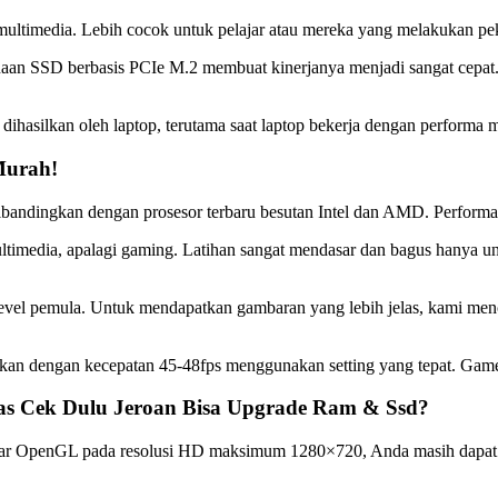
 multimedia. Lebih cocok untuk pelajar atau mereka yang melakukan pe
naan SSD berbasis PCIe M.2 membuat kinerjanya menjadi sangat cepat
ihasilkan oleh laptop, terutama saat laptop bekerja dengan performa 
Murah!
ibandingkan dengan prosesor terbaru besutan Intel dan AMD. Performanya
ltimedia, apalagi gaming. Latihan sangat mendasar dan bagus hanya unt
level pemula. Untuk mendapatkan gambaran yang lebih jelas, kami me
inkan dengan kecepatan 45-48fps menggunakan setting yang tepat. Game
s Cek Dulu Jeroan Bisa Upgrade Ram & Ssd?
ar OpenGL pada resolusi HD maksimum 1280×720, Anda masih dapat men