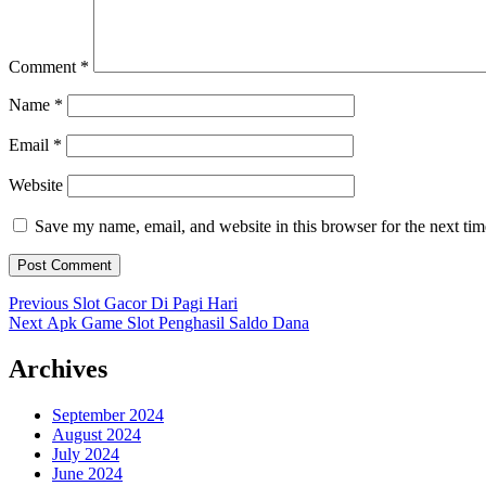
Comment
*
Name
*
Email
*
Website
Save my name, email, and website in this browser for the next ti
Post
Previous
Previous
Slot Gacor Di Pagi Hari
Next
post:
Next
Apk Game Slot Penghasil Saldo Dana
navigation
post:
Archives
September 2024
August 2024
July 2024
June 2024