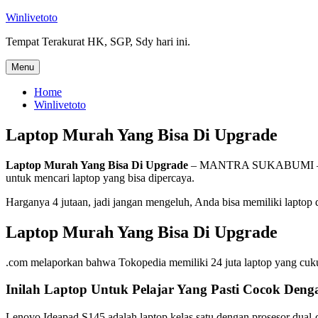
Skip
Winlivetoto
to
Tempat Terakurat HK, SGP, Sdy hari ini.
content
Menu
Home
Winlivetoto
Laptop Murah Yang Bisa Di Upgrade
Laptop Murah Yang Bisa Di Upgrade
– MANTRA SUKABUMI – Saat i
untuk mencari laptop yang bisa dipercaya.
Harganya 4 jutaan, jadi jangan mengeluh, Anda bisa memiliki laptop
Laptop Murah Yang Bisa Di Upgrade
.com melaporkan bahwa Tokopedia memiliki 24 juta laptop yang cuk
Inilah Laptop Untuk Pelajar Yang Pasti Cocok Den
Lenovo Ideapad S145 adalah laptop kelas satu dengan prosesor dua