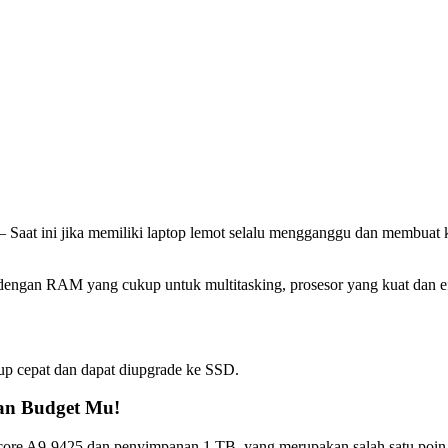
ni jika memiliki laptop lemot selalu mengganggu dan membuat kita 
 dengan RAM yang cukup untuk multitasking, prosesor yang kuat dan e
up cepat dan dapat diupgrade ke SSD.
gan Budget Mu!
l-core A9-9425 dan penyimpanan 1 TB, yang merupakan salah satu poin