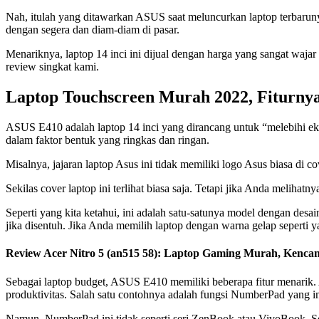
Nah, itulah yang ditawarkan ASUS saat meluncurkan laptop terbaruny
dengan segera dan diam-diam di pasar.
Menariknya, laptop 14 inci ini dijual dengan harga yang sangat waja
review singkat kami.
Laptop Touchscreen Murah 2022, Fiturny
ASUS E410 adalah laptop 14 inci yang dirancang untuk “melebihi ek
dalam faktor bentuk yang ringkas dan ringan.
Misalnya, jajaran laptop Asus ini tidak memiliki logo Asus biasa di
Sekilas cover laptop ini terlihat biasa saja. Tetapi jika Anda meliha
Seperti yang kita ketahui, ini adalah satu-satunya model dengan des
jika disentuh. Jika Anda memilih laptop dengan warna gelap seperti y
Review Acer Nitro 5 (an515 58): Laptop Gaming Murah, Kencang
Sebagai laptop budget, ASUS E410 memiliki beberapa fitur menarik
produktivitas. Salah satu contohnya adalah fungsi NumberPad yang in
Namun, NumberPad ini tidak seperti seri ZenBook atau VivoBook. Sos