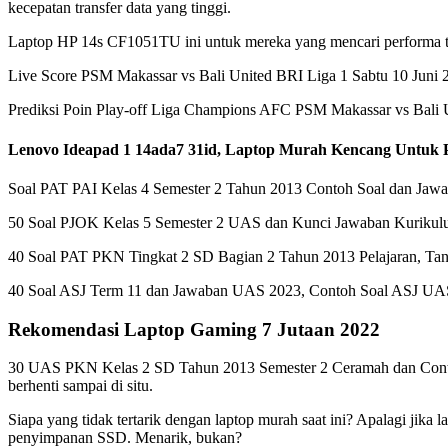
kecepatan transfer data yang tinggi.
Laptop HP 14s CF1051TU ini untuk mereka yang mencari performa t
Live Score PSM Makassar vs Bali United BRI Liga 1 Sabtu 10 Juni 2
Prediksi Poin Play-off Liga Champions AFC PSM Makassar vs Bali Un
Lenovo Ideapad 1 14ada7 31id, Laptop Murah Kencang Untuk P
Soal PAT PAI Kelas 4 Semester 2 Tahun 2013 Contoh Soal dan Jaw
50 Soal PJOK Kelas 5 Semester 2 UAS dan Kunci Jawaban Kuriku
40 Soal PAT PKN Tingkat 2 SD Bagian 2 Tahun 2013 Pelajaran, T
40 Soal ASJ Term 11 dan Jawaban UAS 2023, Contoh Soal ASJ UA
Rekomendasi Laptop Gaming 7 Jutaan 2022
30 UAS PKN Kelas 2 SD Tahun 2013 Semester 2 Ceramah dan Contoh
berhenti sampai di situ.
Siapa yang tidak tertarik dengan laptop murah saat ini? Apalagi jik
penyimpanan SSD. Menarik, bukan?