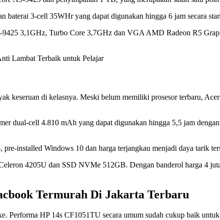
ngan baterai 3-cell 35WHr yang dapat digunakan hingga 6 jam secara stan
l-core A9-9425 3,1GHz, Turbo Core 3,7GHz dan VGA AMD Radeon R
i Lambat Terbaik untuk Pelajar
ak keseruan di kelasnya. Meski belum memiliki prosesor terbaru, Acer
polymer dual-cell 4.810 mAh yang dapat digunakan hingga 5,5 jam den
 pre-installed Windows 10 dan harga terjangkau menjadi daya tarik ter
eleron 4205U dan SSD NVMe 512GB. Dengan banderol harga 4 jutaan, 
acbook Termurah Di Jakarta Terbaru
ke. Performa HP 14s CF1051TU secara umum sudah cukup baik untuk ak