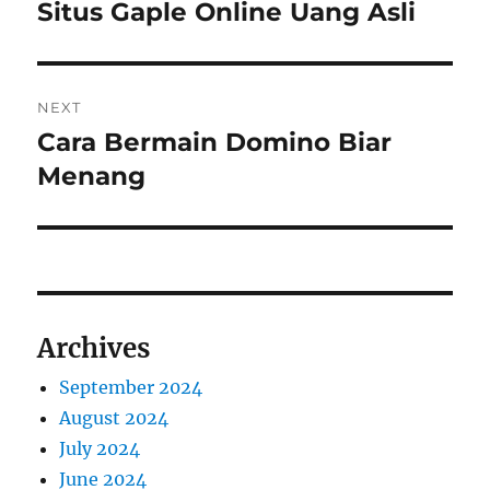
navigation
Situs Gaple Online Uang Asli
Previous
post:
NEXT
Cara Bermain Domino Biar
Next
post:
Menang
Archives
September 2024
August 2024
July 2024
June 2024