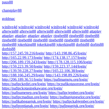
paus88
changplay88
goldmac
winlive4d
winlive4d
winlive4d
winlive4d
winlive4d
winlive4d
afterwin88
afterwin88
afterwin88
afterwin88
afterwin88
attaplay
attaplay
attaplay
attaplay
attaplay
ringbet88
ringbet88
ringbet88
ringbet88
ringbet88
ringbet88
ringbet88
ringbet88
ringbet88
ringbet88
jokerking88
jokerking88
jokerking88
dorbis88
dorbis88
dorbis88
http://157.245.59.216/login/
http://143.198.86.45/login/
http://165.22.99.173/login/
http://174.138.17.157/login/
http://206.189.159.243/login/
http://178.128.115.106/login/
http://159.223.39.50/login/
http://159.223.37.144/login/
http://139.59.228.27/login/
http://165.22.106.38/login/
http://188.166.245.29/login/
http://143.198.89.226/login/
http://206.189.36.51/login/
https://pafimamuju.org/login/
https://pafipckediri.org/login/
https://pcpafikotasorong.org/login/
https://pafipckotasingkawang.org/login/
https://pafisumenep.org/login/
https://pafipcjember.org/login/
https://pafipcmadiun.org/login/
https://pafitanjungselor.org/login/
https://pafikabnganjuk.org/login/
https://pafipckabjember.org/login/
https://pafipontianak.org/login/
https://pafinganjuk.org/login/