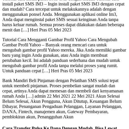
install paket SMS IM3 – Ingin install paket SMS IM3 dengan cepat
dan mudah? Cara tercepat untuk melakukannya adalah dengan
menggunakan ponsel Anda. Menggunakan aplikasi online Im3,
Anda dapat menginstal paket SMS sesuai keinginan Anda tanpa
harus keluar rumah. Semua proses dapat dilakukan dalam beberapa
menit dan […] Heri Pras 05 Mei 2023
Tutorial Cara Mengganti Gambar Profil Yahoo Cara Mengubah
Gambar Profil Yahoo – Banyak orang mencari cara untuk
mengubah gambar profil Yahoo mereka. Jika Anda memiliki gambar
baru yang ingin Anda gunakan, atau Anda ingin membuat
perubahan kecil. Ini adalah panduan sederhana dan mudah untuk
mengubah gambar profil Anda tanpa melalui proses yang rumit.
Untuk panduan cepat […] Heri Pras 05 Mei 2023
Bank Mandiri Beli Pinjaman dengan Pelatihan SMS solusi tepat
untuk membeli pinjaman. Proses pembelian sangat mudah dan
cepat, artinya Anda dapat memesan dan membeli dari kenyamanan
rumah Anda […] admin 22 Mei 2021 22 Mei 2021 Akun Selesai
Belum Selesai, Akun Pengguna, Akun Ditutup, Keuangan Belum
Dibayar, Penanganan Pengaduan Pelanggan, Layanan Pelanggan,
DANA, Fintech, manajemen akun, Gateway Pembayaran,
pemblokiran akun, Penangguhan Akun
Cara Transfer Pulsa Ke Dana Dengan Mudah, Bisa Lewat