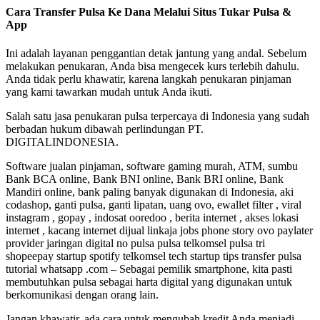
Cara Transfer Pulsa Ke Dana Melalui Situs Tukar Pulsa &
App
Ini adalah layanan penggantian detak jantung yang andal. Sebelum
melakukan penukaran, Anda bisa mengecek kurs terlebih dahulu.
Anda tidak perlu khawatir, karena langkah penukaran pinjaman
yang kami tawarkan mudah untuk Anda ikuti.
Salah satu jasa penukaran pulsa terpercaya di Indonesia yang sudah
berbadan hukum dibawah perlindungan PT.
DIGITALINDONESIA.
Software jualan pinjaman, software gaming murah, ATM, sumbu
Bank BCA online, Bank BNI online, Bank BRI online, Bank
Mandiri online, bank paling banyak digunakan di Indonesia, aki
codashop, ganti pulsa, ganti lipatan, uang ovo, ewallet filter , viral
instagram , gopay , indosat ooredoo , berita internet , akses lokasi
internet , kacang internet dijual linkaja jobs phone story ovo paylater
provider jaringan digital no pulsa pulsa telkomsel pulsa tri
shopeepay startup spotify telkomsel tech startup tips transfer pulsa
tutorial whatsapp .com – Sebagai pemilik smartphone, kita pasti
membutuhkan pulsa sebagai harta digital yang digunakan untuk
berkomunikasi dengan orang lain.
Jangan khawatir, ada cara untuk mengubah kredit Anda menjadi