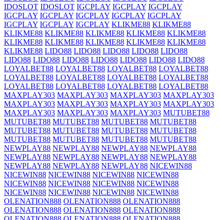
IDOSLOT
IDOSLOT
IGCPLAY
IGCPLAY
IGCPLAY
IGCPLAY
IGCPLAY
IGCPLAY
IGCPLAY
IGCPLAY
IGCPLAY
IGCPLAY
IGCPLAY
KLIKME88
KLIKME88
KLIKME88
KLIKME88
KLIKME88
KLIKME88
KLIKME88
KLIKME88
KLIKME88
KLIKME88
KLIKME88
KLIKME88
KLIKME88
LIDO88
LIDO88
LIDO88
LIDO88
LIDO88
LIDO88
LIDO88
LIDO88
LIDO88
LIDO88
LIDO88
LIDO88
LOYALBET88
LOYALBET88
LOYALBET88
LOYALBET88
LOYALBET88
LOYALBET88
LOYALBET88
LOYALBET88
LOYALBET88
LOYALBET88
LOYALBET88
LOYALBET88
MAXPLAY303
MAXPLAY303
MAXPLAY303
MAXPLAY303
MAXPLAY303
MAXPLAY303
MAXPLAY303
MAXPLAY303
MAXPLAY303
MAXPLAY303
MAXPLAY303
MUTUBET88
MUTUBET88
MUTUBET88
MUTUBET88
MUTUBET88
MUTUBET88
MUTUBET88
MUTUBET88
MUTUBET88
MUTUBET88
MUTUBET88
MUTUBET88
MUTUBET88
NEWPLAY88
NEWPLAY88
NEWPLAY88
NEWPLAY88
NEWPLAY88
NEWPLAY88
NEWPLAY88
NEWPLAY88
NEWPLAY88
NEWPLAY88
NEWPLAY88
NICEWIN88
NICEWIN88
NICEWIN88
NICEWIN88
NICEWIN88
NICEWIN88
NICEWIN88
NICEWIN88
NICEWIN88
NICEWIN88
NICEWIN88
NICEWIN88
NICEWIN88
OLENATION888
OLENATION888
OLENATION888
OLENATION888
OLENATION888
OLENATION888
OLENATION888
OLENATION888
OLENATION888