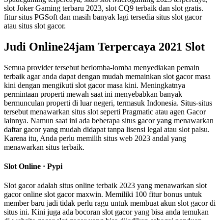
slot Joker Gaming terbaru 2023, slot CQ9 terbaik dan slot gratis.
fitur situs PGSoft dan masih banyak lagi tersedia situs slot gacor
atau situs slot gacor.
Judi Online24jam Terpercaya 2021 Slot
Semua provider tersebut berlomba-lomba menyediakan pemain
terbaik agar anda dapat dengan mudah memainkan slot gacor masa
kini dengan mengikuti slot gacor masa kini. Meningkatnya
permintaan properti mewah saat ini menyebabkan banyak
bermunculan properti di luar negeri, termasuk Indonesia. Situs-situs
tersebut menawarkan situs slot seperti Pragmatic atau agen Gacor
lainnya. Namun saat ini ada beberapa situs gacor yang menawarkan
daftar gacor yang mudah didapat tanpa lisensi legal atau slot palsu.
Karena itu, Anda perlu memilih situs web 2023 andal yang
menawarkan situs terbaik.
Slot Online · Pypi
Slot gacor adalah situs online terbaik 2023 yang menawarkan slot
gacor online slot gacor maxwin. Memiliki 100 fitur bonus untuk
member baru jadi tidak perlu ragu untuk membuat akun slot gacor di
situs ini. Kini juga ada bocoran slot gacor yang bisa anda temukan