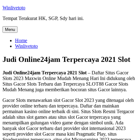
Skip
Winlivetoto
to
Tempat Terakurat HK, SGP, Sdy hari ini.
content
Menu
Home
Winlivetoto
Judi Online24jam Terpercaya 2021 Slot
Judi Online24jam Terpercaya 2021 Slot
– Daftar Situs Gacor
Slots 2023 Maxwin Online Mudah Menang Hari Ini didukung oleh
Situs Gacor Slots Terbaru dan Terpercaya SLOT88 Gacor Slots
Mudah Menang juga memberikan bocoran situs Gacor lainnya.
Gacor Slots menawarkan slot Gacor Slot 2023 yang ditenagai oleh
provider online terbaru dan terpercaya. Daftar dan mainkan
permainan kasino online terbaik di sini. Situs Slots Resmi Tergacor
adalah situs slot games atau situs slot Gacor terpercaya yang
menampilkan gulungan video game dengan simbol unik. Ada
banyak slot Gacor terbaru dari provider slot internasional 2023
seperti provider slot Gacor masa kini Pragmatic Play, situs
Spadegaming terpercaya, situs slot Microgaming 2023 terpercaya,