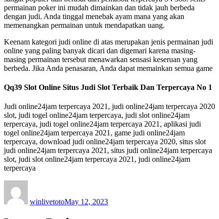
permainan poker ini mudah dimainkan dan tidak jauh berbeda
dengan judi. Anda tinggal menebak ayam mana yang akan
memenangkan permainan untuk mendapatkan uang.
Keenam kategori judi online di atas merupakan jenis permainan judi
online yang paling banyak dicari dan digemari karena masing-
masing permainan tersebut menawarkan sensasi keseruan yang
berbeda. Jika Anda penasaran, Anda dapat memainkan semua game
Qq39 Slot Online Situs Judi Slot Terbaik Dan Terpercaya No 1
Judi online24jam terpercaya 2021, judi online24jam terpercaya 2020
slot, judi togel online24jam terpercaya, judi slot online24jam
terpercaya, judi togel online24jam terpercaya 2021, aplikasi judi
togel online24jam terpercaya 2021, game judi online24jam
terpercaya, download judi online24jam terpercaya 2020, situs slot
judi online24jam terpercaya 2021, situs judi online24jam terpercaya
slot, judi slot online24jam terpercaya 2021, judi online24jam
terpercaya
Author
Posted
on
winlivetoto
May 12, 2023