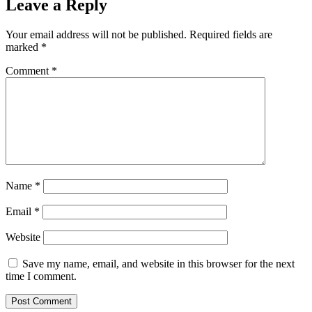
Leave a Reply
Your email address will not be published.
Required fields are
marked
*
Comment
*
Name
*
Email
*
Website
Save my name, email, and website in this browser for the next
time I comment.