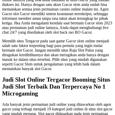
diakses ini. Hanya dengan satu akun Gacor slots anda sudah bisa
memainkan semua jenis permainan casino online malam ini. Agen
Gacor slot Gacor memiliki sistem keamanan terenkripsi, sehingga
informasi member aman tanpa rasa takut akan terungkap ke pihak
ketiga. Jika Anda mengalami kendala saat bermain Gacor slots 2023
atau permainan judi online lainnya, Anda dapat menghubungi live
chat 24/7 yang disediakan oleh slot back rao BO Gacor.
Memilih situs Tergacor pada saat game Gacor slots online menjadi
salah satu faktor terpenting bagi para pemula yang ingin mulai
bermain slot Gacor. Jangan memilih situs Raja Slot Palsu yang
diragukan kredibilitasnya dan akan merugikan anda hanya dengan
masuk ke dalam situs tersebut. Pilih situs yang mudah digunakan
seperti Gacor Slots untuk pengalaman yang lebih baik dalam
memainkan banyak slot Gacor.
Judi Slot Online Tergacor Booming Situs
Judi Slot Terbaik Dan Terpercaya No 1
Microgaming
Ada banyak jenis permainan judi online yang ditawarkan oleh agen
gacor yang terbagi menjadi 19 kategori judi online di situs slot gacor
yang mudah menang. Slot gacor didasarkan pada jenis permainan