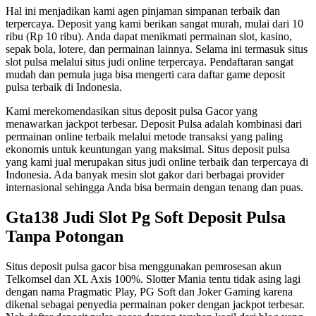
Hal ini menjadikan kami agen pinjaman simpanan terbaik dan
terpercaya. Deposit yang kami berikan sangat murah, mulai dari 10
ribu (Rp 10 ribu). Anda dapat menikmati permainan slot, kasino,
sepak bola, lotere, dan permainan lainnya. Selama ini termasuk situs
slot pulsa melalui situs judi online terpercaya. Pendaftaran sangat
mudah dan pemula juga bisa mengerti cara daftar game deposit
pulsa terbaik di Indonesia.
Kami merekomendasikan situs deposit pulsa Gacor yang
menawarkan jackpot terbesar. Deposit Pulsa adalah kombinasi dari
permainan online terbaik melalui metode transaksi yang paling
ekonomis untuk keuntungan yang maksimal. Situs deposit pulsa
yang kami jual merupakan situs judi online terbaik dan terpercaya di
Indonesia. Ada banyak mesin slot gakor dari berbagai provider
internasional sehingga Anda bisa bermain dengan tenang dan puas.
Gta138 Judi Slot Pg Soft Deposit Pulsa
Tanpa Potongan
Situs deposit pulsa gacor bisa menggunakan pemrosesan akun
Telkomsel dan XL Axis 100%. Slotter Mania tentu tidak asing lagi
dengan nama Pragmatic Play, PG Soft dan Joker Gaming karena
dikenal sebagai penyedia permainan poker dengan jackpot terbesar.