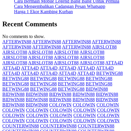
Cara Bermain Mobile Legend Bang Bang Untuk Pemula
Cara Mengembalikan Cadangan Pesan Whatsapp
Harga 1 Ekor Kambing Kurban
Recent Comments
No comments to show.
AFTERWIN88
AFTERWIN88
AFTERWIN88
AFTERWIN88
AFTERWIN88
AFTERWIN88
AFTERWIN88
AIRSLOT88
AIRSLOT88
AIRSLOT88
AIRSLOT88
AIRSLOT88
AIRSLOT88
AIRSLOT88
AIRSLOT88
AIRSLOT88
AIRSLOT88
AIRSLOT88
AIRSLOT88
AIRSLOT88
ATTA4D
ATTA4D
ATTA4D
ATTA4D
ATTA4D
ATTA4D
ATTA4D
ATTA4D
ATTA4D
ATTA4D
ATTA4D
ATTA4D
BETWING88
BETWING88
BETWING88
BETWING88
BETWING88
BETWING88
BETWING88
BETWING88
BETWING88
BETWING88
BETWING88
BETWING88
BIDWIN88
BIDWIN88
BIDWIN88
BIDWIN88
BIDWIN88
BIDWIN88
BIDWIN88
BIDWIN88
BIDWIN88
BIDWIN88
BIDWIN88
BIDWIN88
BIDWIN88
COLOWIN
COLOWIN
COLOWIN
COLOWIN
COLOWIN
COLOWIN
COLOWIN
COLOWIN
COLOWIN
COLOWIN
COLOWIN
COLOWIN
COLOWIN
COLOWIN
COLOWIN
COLOWIN
COLOWIN
COLOWIN
COUNTERWIN88
COUNTERWIN88
COUNTERWIN88