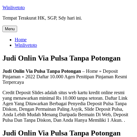
Skip
Winlivetoto
to
Tempat Terakurat HK, SGP, Sdy hari ini.
content
Menu
Home
Winlivetoto
Judi Onlin Via Pulsa Tanpa Potongan
Judi Onlin Via Pulsa Tanpa Potongan
– Home » Deposit
Pinjaman » 2022 Daftar 10.000 Agen Penitipan Pinjaman Resmi
Terpercaya
Credit Deposit Slides adalah situs web kartu kredit online resmi
yang menawarkan minimal Rs 10.000 tanpa setoran. Daftar Link
Agen Yang Ditawarkan Berbagai Penyedia Deposit Pulsa Tanpa
Diskon, Dengan Permainan Paling Asyik, Slide Deposit Pulsa,
Anda Lebih Mudah Menang Daripada Bermain Di Web, Deposit
Pulsa Dan Tanpa Diskon, Dan Anda Hanya Memiliki 1 Akun. .
Judi Onlin Via Pulsa Tanpa Potongan