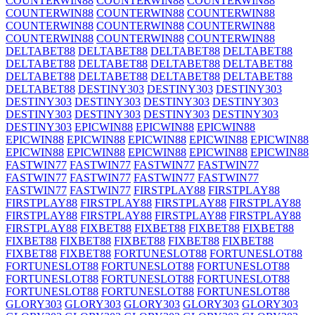
COUNTERWIN88
COUNTERWIN88
COUNTERWIN88
COUNTERWIN88
COUNTERWIN88
COUNTERWIN88
COUNTERWIN88
COUNTERWIN88
COUNTERWIN88
COUNTERWIN88
COUNTERWIN88
COUNTERWIN88
DELTABET88
DELTABET88
DELTABET88
DELTABET88
DELTABET88
DELTABET88
DELTABET88
DELTABET88
DELTABET88
DELTABET88
DELTABET88
DELTABET88
DELTABET88
DESTINY303
DESTINY303
DESTINY303
DESTINY303
DESTINY303
DESTINY303
DESTINY303
DESTINY303
DESTINY303
DESTINY303
DESTINY303
DESTINY303
EPICWIN88
EPICWIN88
EPICWIN88
EPICWIN88
EPICWIN88
EPICWIN88
EPICWIN88
EPICWIN88
EPICWIN88
EPICWIN88
EPICWIN88
EPICWIN88
EPICWIN88
FASTWIN77
FASTWIN77
FASTWIN77
FASTWIN77
FASTWIN77
FASTWIN77
FASTWIN77
FASTWIN77
FASTWIN77
FASTWIN77
FIRSTPLAY88
FIRSTPLAY88
FIRSTPLAY88
FIRSTPLAY88
FIRSTPLAY88
FIRSTPLAY88
FIRSTPLAY88
FIRSTPLAY88
FIRSTPLAY88
FIRSTPLAY88
FIRSTPLAY88
FIXBET88
FIXBET88
FIXBET88
FIXBET88
FIXBET88
FIXBET88
FIXBET88
FIXBET88
FIXBET88
FIXBET88
FIXBET88
FORTUNESLOT88
FORTUNESLOT88
FORTUNESLOT88
FORTUNESLOT88
FORTUNESLOT88
FORTUNESLOT88
FORTUNESLOT88
FORTUNESLOT88
FORTUNESLOT88
FORTUNESLOT88
FORTUNESLOT88
GLORY303
GLORY303
GLORY303
GLORY303
GLORY303