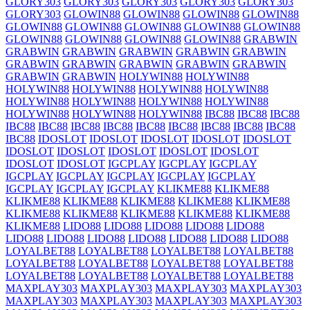
GLORY303
GLORY303
GLORY303
GLORY303
GLORY303
GLORY303
GLOWIN88
GLOWIN88
GLOWIN88
GLOWIN88
GLOWIN88
GLOWIN88
GLOWIN88
GLOWIN88
GLOWIN88
GLOWIN88
GLOWIN88
GLOWIN88
GLOWIN88
GRABWIN
GRABWIN
GRABWIN
GRABWIN
GRABWIN
GRABWIN
GRABWIN
GRABWIN
GRABWIN
GRABWIN
GRABWIN
GRABWIN
GRABWIN
HOLYWIN88
HOLYWIN88
HOLYWIN88
HOLYWIN88
HOLYWIN88
HOLYWIN88
HOLYWIN88
HOLYWIN88
HOLYWIN88
HOLYWIN88
HOLYWIN88
HOLYWIN88
HOLYWIN88
IBC88
IBC88
IBC88
IBC88
IBC88
IBC88
IBC88
IBC88
IBC88
IBC88
IBC88
IBC88
IBC88
IDOSLOT
IDOSLOT
IDOSLOT
IDOSLOT
IDOSLOT
IDOSLOT
IDOSLOT
IDOSLOT
IDOSLOT
IDOSLOT
IDOSLOT
IDOSLOT
IGCPLAY
IGCPLAY
IGCPLAY
IGCPLAY
IGCPLAY
IGCPLAY
IGCPLAY
IGCPLAY
IGCPLAY
IGCPLAY
IGCPLAY
KLIKME88
KLIKME88
KLIKME88
KLIKME88
KLIKME88
KLIKME88
KLIKME88
KLIKME88
KLIKME88
KLIKME88
KLIKME88
KLIKME88
KLIKME88
LIDO88
LIDO88
LIDO88
LIDO88
LIDO88
LIDO88
LIDO88
LIDO88
LIDO88
LIDO88
LIDO88
LIDO88
LOYALBET88
LOYALBET88
LOYALBET88
LOYALBET88
LOYALBET88
LOYALBET88
LOYALBET88
LOYALBET88
LOYALBET88
LOYALBET88
LOYALBET88
LOYALBET88
MAXPLAY303
MAXPLAY303
MAXPLAY303
MAXPLAY303
MAXPLAY303
MAXPLAY303
MAXPLAY303
MAXPLAY303