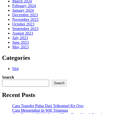
March 2024
February 2024
January 2024
December 2023
November 2023
October 2023
September 2023
August 2023
July 2023
June 2023
May 2023
Categories
Slot
Search
Search
Recent Posts
Cara Transfer Pulsa Dari Telkomsel Ke Ovo
Cara Mengetahui Ip Wifi Tetangga