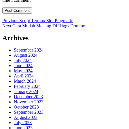
time I comment.
Post
Previous
Previous
Script Termux Slot Pragmatic
Next
post:
Next
Cara Mudah Menang Di Higgs Domino
navigation
post:
Archives
September 2024
August 2024
July 2024
June 2024
May 2024
April 2024
March 2024
February 2024
January 2024
December 2023
November 2023
October 2023
September 2023
August 2023
July 2023
June 2023