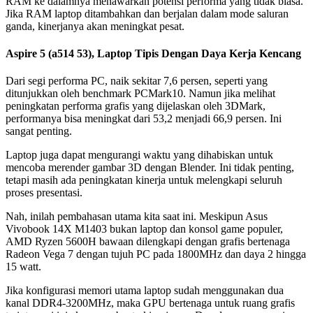
RAM ke dalamnya menawarkan potensi performa yang tidak biasa.
Jika RAM laptop ditambahkan dan berjalan dalam mode saluran
ganda, kinerjanya akan meningkat pesat.
Aspire 5 (a514 53), Laptop Tipis Dengan Daya Kerja Kencang
Dari segi performa PC, naik sekitar 7,6 persen, seperti yang
ditunjukkan oleh benchmark PCMark10. Namun jika melihat
peningkatan performa grafis yang dijelaskan oleh 3DMark,
performanya bisa meningkat dari 53,2 menjadi 66,9 persen. Ini
sangat penting.
Laptop juga dapat mengurangi waktu yang dihabiskan untuk
mencoba merender gambar 3D dengan Blender. Ini tidak penting,
tetapi masih ada peningkatan kinerja untuk melengkapi seluruh
proses presentasi.
Nah, inilah pembahasan utama kita saat ini. Meskipun Asus
Vivobook 14X M1403 bukan laptop dan konsol game populer,
AMD Ryzen 5600H bawaan dilengkapi dengan grafis bertenaga
Radeon Vega 7 dengan tujuh PC pada 1800MHz dan daya 2 hingga
15 watt.
Jika konfigurasi memori utama laptop sudah menggunakan dua
kanal DDR4-3200MHz, maka GPU bertenaga untuk ruang grafis