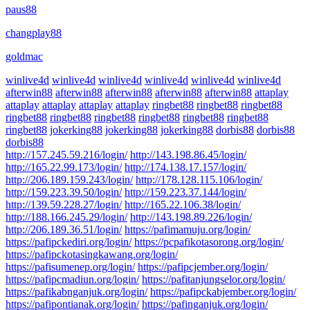
paus88
changplay88
goldmac
winlive4d
winlive4d
winlive4d
winlive4d
winlive4d
winlive4d
afterwin88
afterwin88
afterwin88
afterwin88
afterwin88
attaplay
attaplay
attaplay
attaplay
attaplay
ringbet88
ringbet88
ringbet88
ringbet88
ringbet88
ringbet88
ringbet88
ringbet88
ringbet88
ringbet88
jokerking88
jokerking88
jokerking88
dorbis88
dorbis88
dorbis88
http://157.245.59.216/login/
http://143.198.86.45/login/
http://165.22.99.173/login/
http://174.138.17.157/login/
http://206.189.159.243/login/
http://178.128.115.106/login/
http://159.223.39.50/login/
http://159.223.37.144/login/
http://139.59.228.27/login/
http://165.22.106.38/login/
http://188.166.245.29/login/
http://143.198.89.226/login/
http://206.189.36.51/login/
https://pafimamuju.org/login/
https://pafipckediri.org/login/
https://pcpafikotasorong.org/login/
https://pafipckotasingkawang.org/login/
https://pafisumenep.org/login/
https://pafipcjember.org/login/
https://pafipcmadiun.org/login/
https://pafitanjungselor.org/login/
https://pafikabnganjuk.org/login/
https://pafipckabjember.org/login/
https://pafipontianak.org/login/
https://pafinganjuk.org/login/