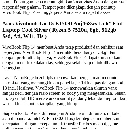
pun. . Dukungan pena memungkinkan kreativitas Anda dengan rasa
responsif yang alami. Tempat pena dilengkapi dengan penutup
VivoBook Flip 14 sehingga pena Anda selalu dapat diakses.
Asus Vivobook Go 15 E1504f Anj468ws 15.6” Fhd
Laptop Cool Silver ( Ryzen 5 7520u, 8gb, 512gb
Ssd, Ati, W11, Hs )
VivoBook Flip 14 membuat Anda tetap produktif dan terhibur saat
bepergian. VivoBook Flip 14 memiliki berat hanya 1,5kg, dan
dengan profil ultra tipisnya, VivoBook Flip 14 dapat dimasukkan
dengan mudah ke dalam tas, sehingga selalu siap untuk dibawa
bepergian.
Layar NanoEdge bezel tipis menawarkan pengalaman menonton
luar biasa yang memungkinkan panel layar 14 inci pas dengan bodi
13 inci. Hasilnya, VivoBook Flip 14 menawarkan ukuran yang
sangat kecil dengan rasio screen-to-body yang mengesankan. Selain
itu, layar Full HD menawarkan sudut pandang lebar dan reproduksi
warna khusus untuk tampilan yang hidup.
Siapkan kantor Anda di mana pun Anda mau – di rumah, di kafe,
atau di bandara. Intel WiFi 6 (802.11ax) terintegrasi memberikan
kecepatan jaringan tercepat untuk transfer file besar cepat, game
online responsif, dan obrolan video tanpa hambatan.