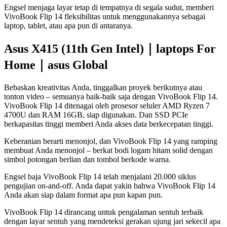
Engsel menjaga layar tetap di tempatnya di segala sudut, memberi
VivoBook Flip 14 fleksibilitas untuk menggunakannya sebagai
laptop, tablet, atau apa pun di antaranya.
Asus X415 (11th Gen Intel)｜laptops For
Home｜asus Global
Bebaskan kreativitas Anda, tinggalkan proyek berikutnya atau
tonton video – semuanya baik-baik saja dengan VivoBook Flip 14.
VivoBook Flip 14 ditenagai oleh prosesor seluler AMD Ryzen 7
4700U dan RAM 16GB, siap digunakan. Dan SSD PCIe
berkapasitas tinggi memberi Anda akses data berkecepatan tinggi.
Keberanian berarti menonjol, dan VivoBook Flip 14 yang ramping
membuat Anda menonjol – berkat bodi logam hitam solid dengan
simbol potongan berlian dan tombol berkode warna.
Engsel baja VivoBook Flip 14 telah menjalani 20.000 siklus
pengujian on-and-off. Anda dapat yakin bahwa VivoBook Flip 14
Anda akan siap dalam format apa pun kapan pun.
VivoBook Flip 14 dirancang untuk pengalaman sentuh terbaik
dengan layar sentuh yang mendeteksi gerakan ujung jari sekecil apa