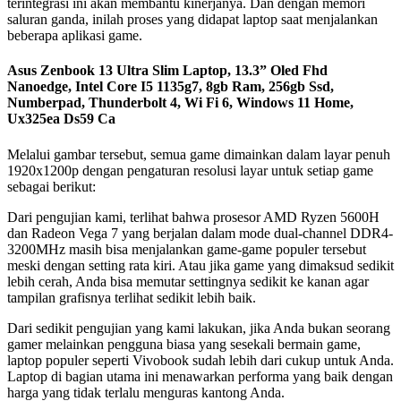
terintegrasi ini akan membantu kinerjanya. Dan dengan memori
saluran ganda, inilah proses yang didapat laptop saat menjalankan
beberapa aplikasi game.
Asus Zenbook 13 Ultra Slim Laptop, 13.3” Oled Fhd
Nanoedge, Intel Core I5 1135g7, 8gb Ram, 256gb Ssd,
Numberpad, Thunderbolt 4, Wi Fi 6, Windows 11 Home,
Ux325ea Ds59 Ca
Melalui gambar tersebut, semua game dimainkan dalam layar penuh
1920x1200p dengan pengaturan resolusi layar untuk setiap game
sebagai berikut:
Dari pengujian kami, terlihat bahwa prosesor AMD Ryzen 5600H
dan Radeon Vega 7 yang berjalan dalam mode dual-channel DDR4-
3200MHz masih bisa menjalankan game-game populer tersebut
meski dengan setting rata kiri. Atau jika game yang dimaksud sedikit
lebih cerah, Anda bisa memutar settingnya sedikit ke kanan agar
tampilan grafisnya terlihat sedikit lebih baik.
Dari sedikit pengujian yang kami lakukan, jika Anda bukan seorang
gamer melainkan pengguna biasa yang sesekali bermain game,
laptop populer seperti Vivobook sudah lebih dari cukup untuk Anda.
Laptop di bagian utama ini menawarkan performa yang baik dengan
harga yang tidak terlalu menguras kantong Anda.