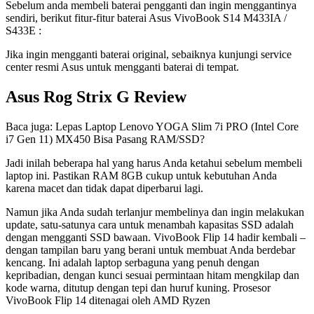
Sebelum anda membeli baterai pengganti dan ingin menggantinya
sendiri, berikut fitur-fitur baterai Asus VivoBook S14 M433IA /
S433E :
Jika ingin mengganti baterai original, sebaiknya kunjungi service
center resmi Asus untuk mengganti baterai di tempat.
Asus Rog Strix G Review
Baca juga: Lepas Laptop Lenovo YOGA Slim 7i PRO (Intel Core
i7 Gen 11) MX450 Bisa Pasang RAM/SSD?
Jadi inilah beberapa hal yang harus Anda ketahui sebelum membeli
laptop ini. Pastikan RAM 8GB cukup untuk kebutuhan Anda
karena macet dan tidak dapat diperbarui lagi.
Namun jika Anda sudah terlanjur membelinya dan ingin melakukan
update, satu-satunya cara untuk menambah kapasitas SSD adalah
dengan mengganti SSD bawaan. VivoBook Flip 14 hadir kembali –
dengan tampilan baru yang berani untuk membuat Anda berdebar
kencang. Ini adalah laptop serbaguna yang penuh dengan
kepribadian, dengan kunci sesuai permintaan hitam mengkilap dan
kode warna, ditutup dengan tepi dan huruf kuning. Prosesor
VivoBook Flip 14 ditenagai oleh AMD Ryzen