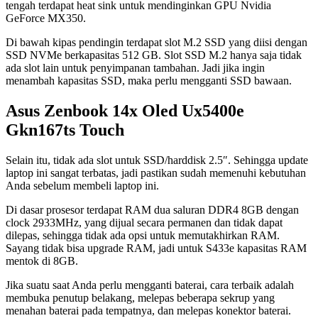
tengah terdapat heat sink untuk mendinginkan GPU Nvidia
GeForce MX350.
Di bawah kipas pendingin terdapat slot M.2 SSD yang diisi dengan
SSD NVMe berkapasitas 512 GB. Slot SSD M.2 hanya saja tidak
ada slot lain untuk penyimpanan tambahan. Jadi jika ingin
menambah kapasitas SSD, maka perlu mengganti SSD bawaan.
Asus Zenbook 14x Oled Ux5400e
Gkn167ts Touch
Selain itu, tidak ada slot untuk SSD/harddisk 2.5″. Sehingga update
laptop ini sangat terbatas, jadi pastikan sudah memenuhi kebutuhan
Anda sebelum membeli laptop ini.
Di dasar prosesor terdapat RAM dua saluran DDR4 8GB dengan
clock 2933MHz, yang dijual secara permanen dan tidak dapat
dilepas, sehingga tidak ada opsi untuk memutakhirkan RAM.
Sayang tidak bisa upgrade RAM, jadi untuk S433e kapasitas RAM
mentok di 8GB.
Jika suatu saat Anda perlu mengganti baterai, cara terbaik adalah
membuka penutup belakang, melepas beberapa sekrup yang
menahan baterai pada tempatnya, dan melepas konektor baterai.