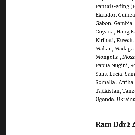
Pantai Gading (
Ekuador, Guinea 
Gabon, Gambia, 
Guyana, Hong Ko
Kiribati, Kuwait
Makau, Madagask
Mongolia , Moza
Papua Nugini, R
Saint Lucia, Sai
Somalia , Afrika
Tajikistan, Tan
Uganda, Ukraina
Ram Ddr2 