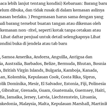
ca lebih lanjut tentang kondisi) Kebaruan: Barang baru
belum dibuka, dan tidak rusak di dalam kemasan aslinya
masan berlaku. ) Pengemasan harus sama dengan yang
uali barang tersebut buatan tangan atau dikemas oleh
kemasan non-ritel, seperti kotak tanpa cetakan atau
 Lihat daftar penjual untuk detail selengkapnya Lihat
ondisi buka di jendela atau tab baru
r, Samoa Amerika, Andorra, Anguilla, Antigua dan
a, Australia, Barbados, Belize, Bermuda, Bhutan, Bosnia
 British Virgin Islands, Bulgaria, Kamboja, Kanada,
n, Kolombia, Kepulauan Cook, Costa Rika, Siprus,
ik Dominika, Mesir, El Salvador, Estonia, Fiji, Polinesia
, Gibraltar, Grenada, Guam, Guatemala, Guernsey, Haiti,
ia, Jamaika, Jersey, Latvia, Liechtenstein, Lituania,
kedonia, Malaysia, Malta, Kepulauan Marshall, Martini