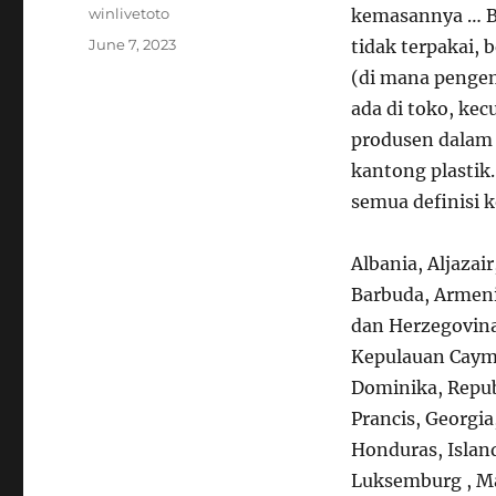
Author
winlivetoto
kemasannya … Ba
Posted
June 7, 2023
tidak terpakai, 
on
(di mana penge
ada di toko, kec
produsen dalam 
kantong plastik.
semua definisi k
Albania, Aljazai
Barbuda, Armeni
dan Herzegovina,
Kepulauan Cayma
Dominika, Republ
Prancis, Georgia
Honduras, Island
Luksemburg , Ma