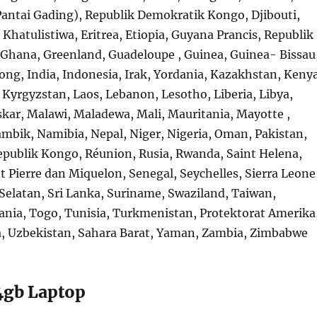
Pantai Gading), Republik Demokratik Kongo, Djibouti,
Khatulistiwa, Eritrea, Etiopia, Guyana Prancis, Republik
Ghana, Greenland, Guadeloupe , Guinea, Guinea- Bissau
ng, India, Indonesia, Irak, Yordania, Kazakhstan, Kenya
, Kyrgyzstan, Laos, Lebanon, Lesotho, Liberia, Libya,
ar, Malawi, Maladewa, Mali, Mauritania, Mayotte ,
mbik, Namibia, Nepal, Niger, Nigeria, Oman, Pakistan,
epublik Kongo, Réunion, Rusia, Rwanda, Saint Helena,
nt Pierre dan Miquelon, Senegal, Seychelles, Sierra Leone
 Selatan, Sri Lanka, Suriname, Swaziland, Taiwan,
zania, Togo, Tunisia, Turkmenistan, Protektorat Amerika
, Uzbekistan, Sahara Barat, Yaman, Zambia, Zimbabwe
4gb Laptop