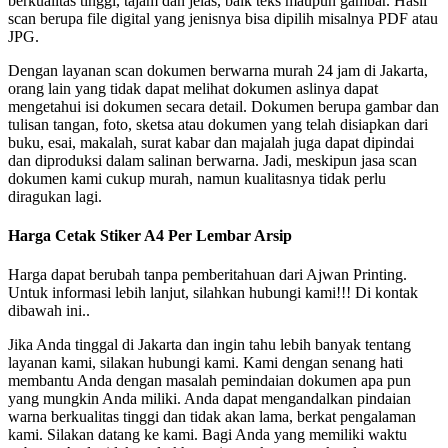
berkualitas tinggi, tajam dan jelas, baik teks maupun gambar. Hasil
scan berupa file digital yang jenisnya bisa dipilih misalnya PDF atau
JPG.
Dengan layanan scan dokumen berwarna murah 24 jam di Jakarta,
orang lain yang tidak dapat melihat dokumen aslinya dapat
mengetahui isi dokumen secara detail. Dokumen berupa gambar dan
tulisan tangan, foto, sketsa atau dokumen yang telah disiapkan dari
buku, esai, makalah, surat kabar dan majalah juga dapat dipindai
dan diproduksi dalam salinan berwarna. Jadi, meskipun jasa scan
dokumen kami cukup murah, namun kualitasnya tidak perlu
diragukan lagi.
Harga Cetak Stiker A4 Per Lembar Arsip
Harga dapat berubah tanpa pemberitahuan dari Ajwan Printing.
Untuk informasi lebih lanjut, silahkan hubungi kami!!! Di kontak
dibawah ini..
Jika Anda tinggal di Jakarta dan ingin tahu lebih banyak tentang
layanan kami, silakan hubungi kami. Kami dengan senang hati
membantu Anda dengan masalah pemindaian dokumen apa pun
yang mungkin Anda miliki. Anda dapat mengandalkan pindaian
warna berkualitas tinggi dan tidak akan lama, berkat pengalaman
kami. Silakan datang ke kami. Bagi Anda yang memiliki waktu