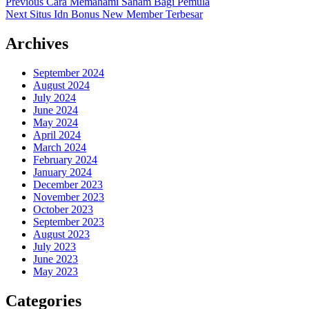
Post
Previous
Previous
Cara Memahami Saham Bagi Pemula
Next
post:
Next
Situs Idn Bonus New Member Terbesar
navigation
post:
Archives
September 2024
August 2024
July 2024
June 2024
May 2024
April 2024
March 2024
February 2024
January 2024
December 2023
November 2023
October 2023
September 2023
August 2023
July 2023
June 2023
May 2023
Categories