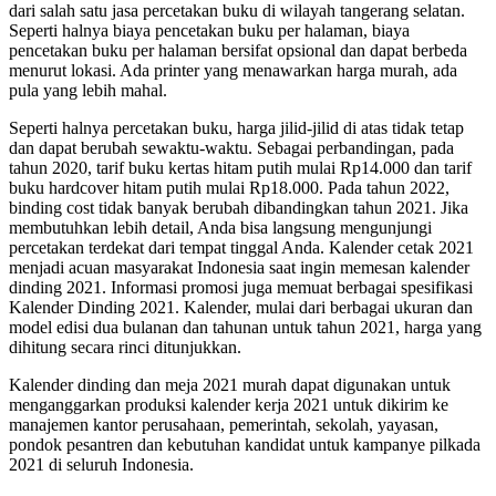
dari salah satu jasa percetakan buku di wilayah tangerang selatan.
Seperti halnya biaya pencetakan buku per halaman, biaya
pencetakan buku per halaman bersifat opsional dan dapat berbeda
menurut lokasi. Ada printer yang menawarkan harga murah, ada
pula yang lebih mahal.
Seperti halnya percetakan buku, harga jilid-jilid di atas tidak tetap
dan dapat berubah sewaktu-waktu. Sebagai perbandingan, pada
tahun 2020, tarif buku kertas hitam putih mulai Rp14.000 dan tarif
buku hardcover hitam putih mulai Rp18.000. Pada tahun 2022,
binding cost tidak banyak berubah dibandingkan tahun 2021. Jika
membutuhkan lebih detail, Anda bisa langsung mengunjungi
percetakan terdekat dari tempat tinggal Anda. Kalender cetak 2021
menjadi acuan masyarakat Indonesia saat ingin memesan kalender
dinding 2021. Informasi promosi juga memuat berbagai spesifikasi
Kalender Dinding 2021. Kalender, mulai dari berbagai ukuran dan
model edisi dua bulanan dan tahunan untuk tahun 2021, harga yang
dihitung secara rinci ditunjukkan.
Kalender dinding dan meja 2021 murah dapat digunakan untuk
menganggarkan produksi kalender kerja 2021 untuk dikirim ke
manajemen kantor perusahaan, pemerintah, sekolah, yayasan,
pondok pesantren dan kebutuhan kandidat untuk kampanye pilkada
2021 di seluruh Indonesia.