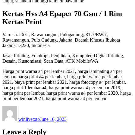
lanjut, silahkan hubungi kami di bawah ini:
Kertas Hvs A4 Epaper 70 Gsm / 1 Rim
Kertas Print
Varu str. 26 C, Rawamangun, Pulogadung, RT.7/RW.7,
Rawamangun, Pulo Gadung, Jakarta, Daerah Khusus Ibukota
Jakarta 13220, Indonesia
Jasa : Printing, Fotokopi, Penjilidan, Komputer, Digital Printing,
Desain, Kustomisasi, Scan Data, ATK Mobile/WA
Harga print warna a4 per lembar 2021, harga laminating a4 per
lembar, harga print a4 per lembar, harga print warna per lembar
2021, biaya print per lembar 2021, harga fotocopy a4 per lembar,
harga print 1 lembar a4, harga print warna a4 per lembar 2019,
harga print per lembar, harga print warna a4 per lembar 2020, harga
print per lembar 2021, harga print warna a4 per lembar
Author
Posted
on
winlivetoto
June 10, 2023
Leave a Reply