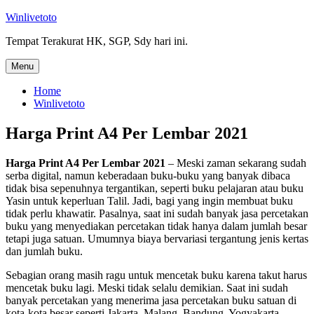
Skip
Winlivetoto
to
Tempat Terakurat HK, SGP, Sdy hari ini.
content
Menu
Home
Winlivetoto
Harga Print A4 Per Lembar 2021
Harga Print A4 Per Lembar 2021
– Meski zaman sekarang sudah
serba digital, namun keberadaan buku-buku yang banyak dibaca
tidak bisa sepenuhnya tergantikan, seperti buku pelajaran atau buku
Yasin untuk keperluan Talil. Jadi, bagi yang ingin membuat buku
tidak perlu khawatir. Pasalnya, saat ini sudah banyak jasa percetakan
buku yang menyediakan percetakan tidak hanya dalam jumlah besar
tetapi juga satuan. Umumnya biaya bervariasi tergantung jenis kertas
dan jumlah buku.
Sebagian orang masih ragu untuk mencetak buku karena takut harus
mencetak buku lagi. Meski tidak selalu demikian. Saat ini sudah
banyak percetakan yang menerima jasa percetakan buku satuan di
kota-kota besar seperti Jakarta, Malang, Bandung, Yogyakarta,