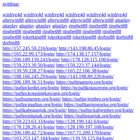
goldmac
winlive4d
winlive4d
winlive4d
winlive4d
winlive4d
winlive4d
afterwin88
afterwin88
afterwin88
afterwin88
afterwin88
attaplay
attaplay
attaplay
attaplay
attaplay
ringbet88
ringbet88
ringbet88
ringbet88
ringbet88
ringbet88
ringbet88
ringbet88
ringbet88
ringbet88
jokerking88
jokerking88
jokerking88
dorbis88
dorbis88
dorbis88
http://157.245.59.216/login/
http://143.198.86.45/login/
http://165.22.99.173/login/
http://174.138.17.157/login/
http://206.189.159.243/login/
http://178.128.115.106/login/
http://159.223.39.50/login/
http://159.223.37.144/login/
http://139.59.228.27/login/
http://165.22.106.38/login/
http://188.166.245.29/login/
http://143.198.89.226/login/
http://206.189.36.51/login/
https://pafimamuju.org/login/
https://pafipckediri.org/login/
https://pcpafikotasorong.org/login/
https://pafipckotasingkawang.org/login/
https://pafisumenep.org/login/
https://pafipcjember.org/login/
https://pafipcmadiun.org/login/
https://pafitanjungselor.org/login/
https://pafikabnganjuk.org/login/
https://pafipckabjember.org/login/
https://pafipontianak.org/login/
https://pafinganjuk.org/login/
http://159.223.63.33/login/
http://128.199.142.6/login/
http://178.128.20.41/login/
http://128.199.197.188/login/
http://206.189.42.72/login/
http://167.71.209.170/login/
http://103.253.147.184/login/
http://139.59.125.84/login/