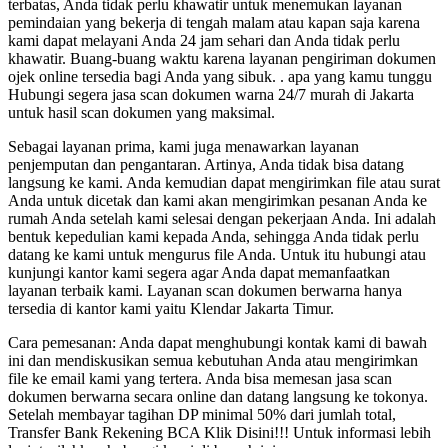
terbatas, Anda tidak perlu khawatir untuk menemukan layanan
pemindaian yang bekerja di tengah malam atau kapan saja karena
kami dapat melayani Anda 24 jam sehari dan Anda tidak perlu
khawatir. Buang-buang waktu karena layanan pengiriman dokumen
ojek online tersedia bagi Anda yang sibuk. . apa yang kamu tunggu
Hubungi segera jasa scan dokumen warna 24/7 murah di Jakarta
untuk hasil scan dokumen yang maksimal.
Sebagai layanan prima, kami juga menawarkan layanan
penjemputan dan pengantaran. Artinya, Anda tidak bisa datang
langsung ke kami. Anda kemudian dapat mengirimkan file atau surat
Anda untuk dicetak dan kami akan mengirimkan pesanan Anda ke
rumah Anda setelah kami selesai dengan pekerjaan Anda. Ini adalah
bentuk kepedulian kami kepada Anda, sehingga Anda tidak perlu
datang ke kami untuk mengurus file Anda. Untuk itu hubungi atau
kunjungi kantor kami segera agar Anda dapat memanfaatkan
layanan terbaik kami. Layanan scan dokumen berwarna hanya
tersedia di kantor kami yaitu Klendar Jakarta Timur.
Cara pemesanan: Anda dapat menghubungi kontak kami di bawah
ini dan mendiskusikan semua kebutuhan Anda atau mengirimkan
file ke email kami yang tertera. Anda bisa memesan jasa scan
dokumen berwarna secara online dan datang langsung ke tokonya.
Setelah membayar tagihan DP minimal 50% dari jumlah total,
Transfer Bank Rekening BCA Klik Disini!!! Untuk informasi lebih