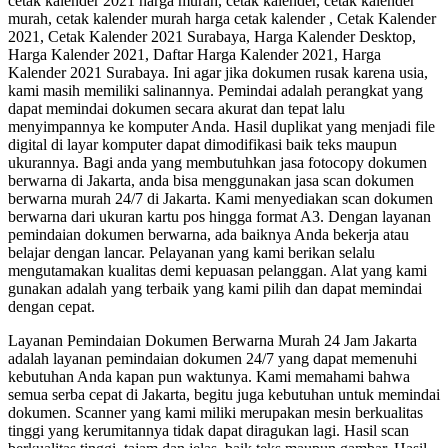
cetak kalender 2021 harga murah, cetak kalender, cetak kalender
murah, cetak kalender murah harga cetak kalender , Cetak Kalender
2021, Cetak Kalender 2021 Surabaya, Harga Kalender Desktop,
Harga Kalender 2021, Daftar Harga Kalender 2021, Harga
Kalender 2021 Surabaya. Ini agar jika dokumen rusak karena usia,
kami masih memiliki salinannya. Pemindai adalah perangkat yang
dapat memindai dokumen secara akurat dan tepat lalu
menyimpannya ke komputer Anda. Hasil duplikat yang menjadi file
digital di layar komputer dapat dimodifikasi baik teks maupun
ukurannya. Bagi anda yang membutuhkan jasa fotocopy dokumen
berwarna di Jakarta, anda bisa menggunakan jasa scan dokumen
berwarna murah 24/7 di Jakarta. Kami menyediakan scan dokumen
berwarna dari ukuran kartu pos hingga format A3. Dengan layanan
pemindaian dokumen berwarna, ada baiknya Anda bekerja atau
belajar dengan lancar. Pelayanan yang kami berikan selalu
mengutamakan kualitas demi kepuasan pelanggan. Alat yang kami
gunakan adalah yang terbaik yang kami pilih dan dapat memindai
dengan cepat.
Layanan Pemindaian Dokumen Berwarna Murah 24 Jam Jakarta
adalah layanan pemindaian dokumen 24/7 yang dapat memenuhi
kebutuhan Anda kapan pun waktunya. Kami memahami bahwa
semua serba cepat di Jakarta, begitu juga kebutuhan untuk memindai
dokumen. Scanner yang kami miliki merupakan mesin berkualitas
tinggi yang kerumitannya tidak dapat diragukan lagi. Hasil scan