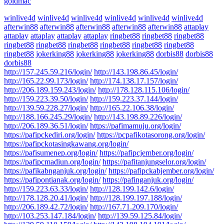
goldmac
winlive4d
winlive4d
winlive4d
winlive4d
winlive4d
winlive4d
afterwin88
afterwin88
afterwin88
afterwin88
afterwin88
attaplay
attaplay
attaplay
attaplay
attaplay
ringbet88
ringbet88
ringbet88
ringbet88
ringbet88
ringbet88
ringbet88
ringbet88
ringbet88
ringbet88
jokerking88
jokerking88
jokerking88
dorbis88
dorbis88
dorbis88
http://157.245.59.216/login/
http://143.198.86.45/login/
http://165.22.99.173/login/
http://174.138.17.157/login/
http://206.189.159.243/login/
http://178.128.115.106/login/
http://159.223.39.50/login/
http://159.223.37.144/login/
http://139.59.228.27/login/
http://165.22.106.38/login/
http://188.166.245.29/login/
http://143.198.89.226/login/
http://206.189.36.51/login/
https://pafimamuju.org/login/
https://pafipckediri.org/login/
https://pcpafikotasorong.org/login/
https://pafipckotasingkawang.org/login/
https://pafisumenep.org/login/
https://pafipcjember.org/login/
https://pafipcmadiun.org/login/
https://pafitanjungselor.org/login/
https://pafikabnganjuk.org/login/
https://pafipckabjember.org/login/
https://pafipontianak.org/login/
https://pafinganjuk.org/login/
http://159.223.63.33/login/
http://128.199.142.6/login/
http://178.128.20.41/login/
http://128.199.197.188/login/
http://206.189.42.72/login/
http://167.71.209.170/login/
http://103.253.147.184/login/
http://139.59.125.84/login/