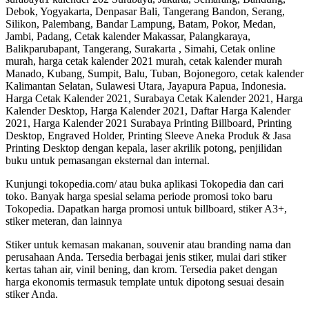
Debok, Yogyakarta, Denpasar Bali, Tangerang Bandon, Serang,
Silikon, Palembang, Bandar Lampung, Batam, Pokor, Medan,
Jambi, Padang, Cetak kalender Makassar, Palangkaraya,
Balikparubapant, Tangerang, Surakarta , Simahi, Cetak online
murah, harga cetak kalender 2021 murah, cetak kalender murah
Manado, Kubang, Sumpit, Balu, Tuban, Bojonegoro, cetak kalender
Kalimantan Selatan, Sulawesi Utara, Jayapura Papua, Indonesia.
Harga Cetak Kalender 2021, Surabaya Cetak Kalender 2021, Harga
Kalender Desktop, Harga Kalender 2021, Daftar Harga Kalender
2021, Harga Kalender 2021 Surabaya Printing Billboard, Printing
Desktop, Engraved Holder, Printing Sleeve Aneka Produk & Jasa
Printing Desktop dengan kepala, laser akrilik potong, penjilidan
buku untuk pemasangan eksternal dan internal.
Kunjungi tokopedia.com/ atau buka aplikasi Tokopedia dan cari
toko. Banyak harga spesial selama periode promosi toko baru
Tokopedia. Dapatkan harga promosi untuk billboard, stiker A3+,
stiker meteran, dan lainnya
Stiker untuk kemasan makanan, souvenir atau branding nama dan
perusahaan Anda. Tersedia berbagai jenis stiker, mulai dari stiker
kertas tahan air, vinil bening, dan krom. Tersedia paket dengan
harga ekonomis termasuk template untuk dipotong sesuai desain
stiker Anda.