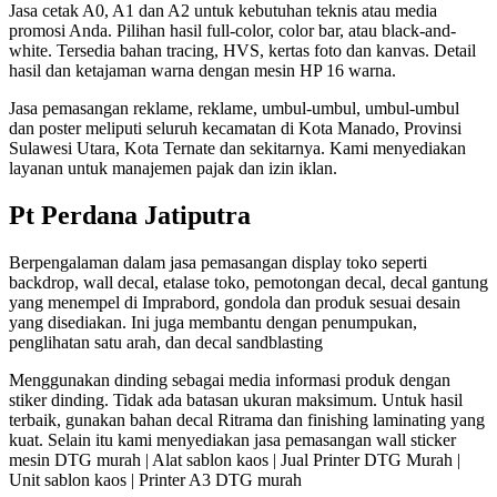
Jasa cetak A0, A1 dan A2 untuk kebutuhan teknis atau media
promosi Anda. Pilihan hasil full-color, color bar, atau black-and-
white. Tersedia bahan tracing, HVS, kertas foto dan kanvas. Detail
hasil dan ketajaman warna dengan mesin HP 16 warna.
Jasa pemasangan reklame, reklame, umbul-umbul, umbul-umbul
dan poster meliputi seluruh kecamatan di Kota Manado, Provinsi
Sulawesi Utara, Kota Ternate dan sekitarnya. Kami menyediakan
layanan untuk manajemen pajak dan izin iklan.
Pt Perdana Jatiputra
Berpengalaman dalam jasa pemasangan display toko seperti
backdrop, wall decal, etalase toko, pemotongan decal, decal gantung
yang menempel di Imprabord, gondola dan produk sesuai desain
yang disediakan. Ini juga membantu dengan penumpukan,
penglihatan satu arah, dan decal sandblasting
Menggunakan dinding sebagai media informasi produk dengan
stiker dinding. Tidak ada batasan ukuran maksimum. Untuk hasil
terbaik, gunakan bahan decal Ritrama dan finishing laminating yang
kuat. Selain itu kami menyediakan jasa pemasangan wall sticker
mesin DTG murah | Alat sablon kaos | Jual Printer DTG Murah |
Unit sablon kaos | Printer A3 DTG murah