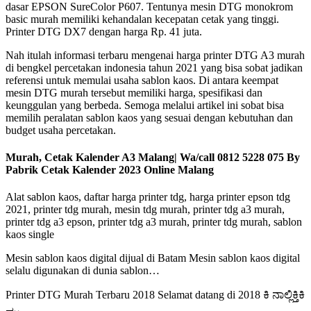
dasar EPSON SureColor P607. Tentunya mesin DTG monokrom
basic murah memiliki kehandalan kecepatan cetak yang tinggi.
Printer DTG DX7 dengan harga Rp. 41 juta.
Nah itulah informasi terbaru mengenai harga printer DTG A3 murah
di bengkel percetakan indonesia tahun 2021 yang bisa sobat jadikan
referensi untuk memulai usaha sablon kaos. Di antara keempat
mesin DTG murah tersebut memiliki harga, spesifikasi dan
keunggulan yang berbeda. Semoga melalui artikel ini sobat bisa
memilih peralatan sablon kaos yang sesuai dengan kebutuhan dan
budget usaha percetakan.
Murah, Cetak Kalender A3 Malang| Wa/call 0812 5228 075 By
Pabrik Cetak Kalender 2023 Online Malang
Alat sablon kaos, daftar harga printer tdg, harga printer epson tdg
2021, printer tdg murah, mesin tdg murah, printer tdg a3 murah,
printer tdg a3 epson, printer tdg a3 murah, printer tdg murah, sablon
kaos single
Mesin sablon kaos digital dijual di Batam Mesin sablon kaos digital
selalu digunakan di dunia sablon…
Printer DTG Murah Terbaru 2018 Selamat datang di 2018 ಕಿ ನಾಲ್ಲಿಕ್ತಿಕಿ