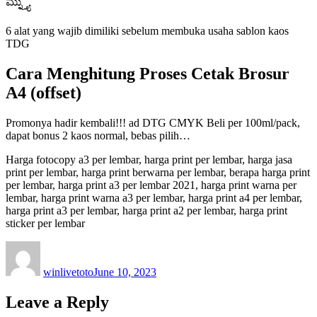
ಮ್ನ್ತ್ಯು
6 alat yang wajib dimiliki sebelum membuka usaha sablon kaos
TDG
Cara Menghitung Proses Cetak Brosur
A4 (offset)
Promonya hadir kembali!!! ad DTG CMYK Beli per 100ml/pack,
dapat bonus 2 kaos normal, bebas pilih…
Harga fotocopy a3 per lembar, harga print per lembar, harga jasa
print per lembar, harga print berwarna per lembar, berapa harga print
per lembar, harga print a3 per lembar 2021, harga print warna per
lembar, harga print warna a3 per lembar, harga print a4 per lembar,
harga print a3 per lembar, harga print a2 per lembar, harga print
sticker per lembar
Author
Posted
on
winlivetoto
June 10, 2023
Leave a Reply