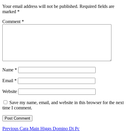
Your email address will not be published.
Required fields are
marked
*
Comment
*
Name
*
Email
*
Website
Save my name, email, and website in this browser for the next
time I comment.
Post
Previous
Previous
Cara Main Higgs Domino Di Pc