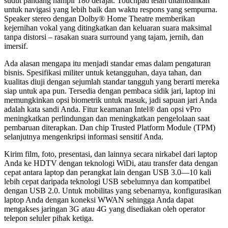
sudut pandang hampir 180 derajat. Touchpad telah ditambahkan
untuk navigasi yang lebih baik dan waktu respons yang sempurna.
Speaker stereo dengan Dolby® Home Theatre memberikan
kejernihan vokal yang ditingkatkan dan keluaran suara maksimal
tanpa distorsi – rasakan suara surround yang tajam, jernih, dan
imersif.
Ada alasan mengapa itu menjadi standar emas dalam pengaturan
bisnis. Spesifikasi militer untuk ketangguhan, daya tahan, dan
kualitas diuji dengan sejumlah standar tangguh yang berarti mereka
siap untuk apa pun. Tersedia dengan pembaca sidik jari, laptop ini
memungkinkan opsi biometrik untuk masuk, jadi sapuan jari Anda
adalah kata sandi Anda. Fitur keamanan Intel® dan opsi vPro
meningkatkan perlindungan dan meningkatkan pengelolaan saat
pembaruan diterapkan. Dan chip Trusted Platform Module (TPM)
selanjutnya mengenkripsi informasi sensitif Anda.
Kirim film, foto, presentasi, dan lainnya secara nirkabel dari laptop
Anda ke HDTV dengan teknologi WiDi, atau transfer data dengan
cepat antara laptop dan perangkat lain dengan USB 3.0—10 kali
lebih cepat daripada teknologi USB sebelumnya dan kompatibel
dengan USB 2.0. Untuk mobilitas yang sebenarnya, konfigurasikan
laptop Anda dengan koneksi WWAN sehingga Anda dapat
mengakses jaringan 3G atau 4G yang disediakan oleh operator
telepon seluler pihak ketiga.