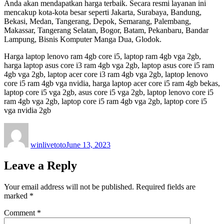
Anda akan mendapatkan harga terbaik. Secara resmi layanan ini
mencakup kota-kota besar seperti Jakarta, Surabaya, Bandung,
Bekasi, Medan, Tangerang, Depok, Semarang, Palembang,
Makassar, Tangerang Selatan, Bogor, Batam, Pekanbaru, Bandar
Lampung, Bisnis Komputer Manga Dua, Glodok.
Harga laptop lenovo ram 4gb core i5, laptop ram 4gb vga 2gb,
harga laptop asus core i3 ram 4gb vga 2gb, laptop asus core i5 ram
4gb vga 2gb, laptop acer core i3 ram 4gb vga 2gb, laptop lenovo
core i5 ram 4gb vga nvidia, harga laptop acer core i5 ram 4gb bekas,
laptop core i5 vga 2gb, asus core i5 vga 2gb, laptop lenovo core i5
ram 4gb vga 2gb, laptop core i5 ram 4gb vga 2gb, laptop core i5
vga nvidia 2gb
Author
Posted
on
winlivetoto
June 13, 2023
Leave a Reply
Your email address will not be published.
Required fields are
marked
*
Comment
*