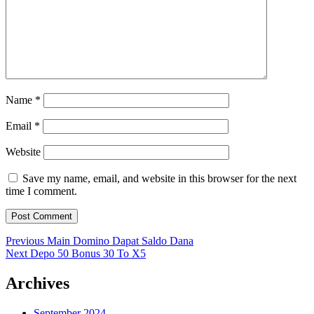
Name
*
Email
*
Website
Save my name, email, and website in this browser for the next
time I comment.
Post
Previous
Previous
Main Domino Dapat Saldo Dana
Next
post:
Next
Depo 50 Bonus 30 To X5
navigation
post:
Archives
September 2024