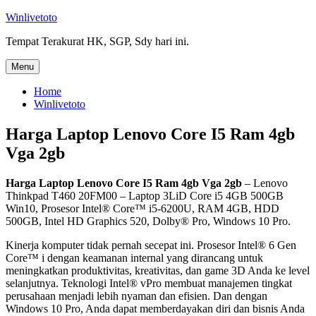
Skip
Winlivetoto
to
Tempat Terakurat HK, SGP, Sdy hari ini.
content
Menu
Home
Winlivetoto
Harga Laptop Lenovo Core I5 Ram 4gb
Vga 2gb
Harga Laptop Lenovo Core I5 Ram 4gb Vga 2gb
– Lenovo
Thinkpad T460 20FM00 – Laptop 3LiD Core i5 4GB 500GB
Win10, Prosesor Intel® Core™ i5-6200U, RAM 4GB, HDD
500GB, Intel HD Graphics 520, Dolby® Pro, Windows 10 Pro.
Kinerja komputer tidak pernah secepat ini. Prosesor Intel® 6 Gen
Core™ i dengan keamanan internal yang dirancang untuk
meningkatkan produktivitas, kreativitas, dan game 3D Anda ke level
selanjutnya. Teknologi Intel® vPro membuat manajemen tingkat
perusahaan menjadi lebih nyaman dan efisien. Dan dengan
Windows 10 Pro, Anda dapat memberdayakan diri dan bisnis Anda