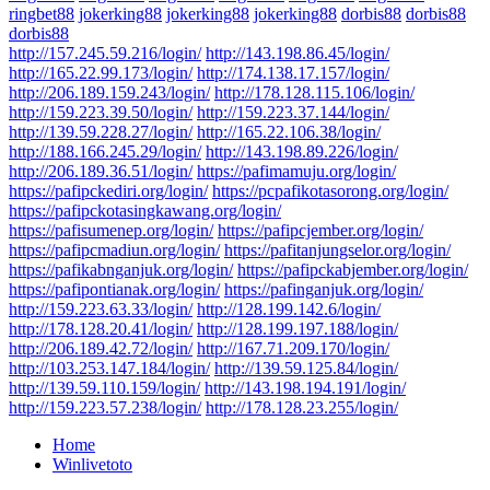
ringbet88
jokerking88
jokerking88
jokerking88
dorbis88
dorbis88
dorbis88
http://157.245.59.216/login/
http://143.198.86.45/login/
http://165.22.99.173/login/
http://174.138.17.157/login/
http://206.189.159.243/login/
http://178.128.115.106/login/
http://159.223.39.50/login/
http://159.223.37.144/login/
http://139.59.228.27/login/
http://165.22.106.38/login/
http://188.166.245.29/login/
http://143.198.89.226/login/
http://206.189.36.51/login/
https://pafimamuju.org/login/
https://pafipckediri.org/login/
https://pcpafikotasorong.org/login/
https://pafipckotasingkawang.org/login/
https://pafisumenep.org/login/
https://pafipcjember.org/login/
https://pafipcmadiun.org/login/
https://pafitanjungselor.org/login/
https://pafikabnganjuk.org/login/
https://pafipckabjember.org/login/
https://pafipontianak.org/login/
https://pafinganjuk.org/login/
http://159.223.63.33/login/
http://128.199.142.6/login/
http://178.128.20.41/login/
http://128.199.197.188/login/
http://206.189.42.72/login/
http://167.71.209.170/login/
http://103.253.147.184/login/
http://139.59.125.84/login/
http://139.59.110.159/login/
http://143.198.194.191/login/
http://159.223.57.238/login/
http://178.128.23.255/login/
Home
Winlivetoto