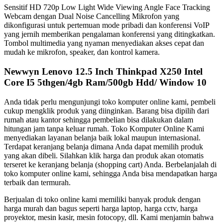
Sensitif HD 720p Low Light Wide Viewing Angle Face Tracking
Webcam dengan Dual Noise Cancelling Mikrofon yang
dikonfigurasi untuk pertemuan mode pribadi dan konferensi VoIP
yang jernih memberikan pengalaman konferensi yang ditingkatkan.
Tombol multimedia yang nyaman menyediakan akses cepat dan
mudah ke mikrofon, speaker, dan kontrol kamera.
Newwyn Lenovo 12.5 Inch Thinkpad X250 Intel
Core I5 5thgen/4gb Ram/500gb Hdd/ Window 10
Anda tidak perlu mengunjungi toko komputer online kami, pembeli
cukup mengklik produk yang diinginkan. Barang bisa dipilih dari
rumah atau kantor sehingga pembelian bisa dilakukan dalam
hitungan jam tanpa keluar rumah. Toko Komputer Online Kami
menyediakan layanan belanja baik lokal maupun internasional.
Terdapat keranjang belanja dimana Anda dapat memilih produk
yang akan dibeli. Silahkan klik harga dan produk akan otomatis
terseret ke keranjang belanja (shopping cart) Anda. Berbelanjalah di
toko komputer online kami, sehingga Anda bisa mendapatkan harga
terbaik dan termurah.
Berjualan di toko online kami memiliki banyak produk dengan
harga murah dan bagus seperti harga laptop, harga cctv, harga
proyektor, mesin kasir, mesin fotocopy, dll. Kami menjamin bahwa