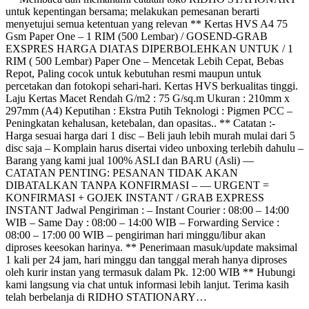
untuk kepentingan bersama; melakukan pemesanan berarti
menyetujui semua ketentuan yang relevan ** Kertas HVS A4 75
Gsm Paper One – 1 RIM (500 Lembar) / GOSEND-GRAB
EXSPRES HARGA DIATAS DIPERBOLEHKAN UNTUK / 1
RIM ( 500 Lembar) Paper One – Mencetak Lebih Cepat, Bebas
Repot, Paling cocok untuk kebutuhan resmi maupun untuk
percetakan dan fotokopi sehari-hari. Kertas HVS berkualitas tinggi.
Laju Kertas Macet Rendah G/m2 : 75 G/sq.m Ukuran : 210mm x
297mm (A4) Keputihan : Ekstra Putih Teknologi : Pigmen PCC –
Peningkatan kehalusan, ketebalan, dan opasitas.. ** Catatan :-
Harga sesuai harga dari 1 disc – Beli jauh lebih murah mulai dari 5
disc saja – Komplain harus disertai video unboxing terlebih dahulu –
Barang yang kami jual 100% ASLI dan BARU (Asli) —
CATATAN PENTING: PESANAN TIDAK AKAN
DIBATALKAN TANPA KONFIRMASI – — URGENT =
KONFIRMASI + GOJEK INSTANT / GRAB EXPRESS
INSTANT Jadwal Pengiriman : – Instant Courier : 08:00 – 14:00
WIB – Same Day : 08:00 – 14:00 WIB – Forwarding Service :
08:00 – 17:00 00 WIB – pengiriman hari minggu/libur akan
diproses keesokan harinya. ** Penerimaan masuk/update maksimal
1 kali per 24 jam, hari minggu dan tanggal merah hanya diproses
oleh kurir instan yang termasuk dalam Pk. 12:00 WIB ** Hubungi
kami langsung via chat untuk informasi lebih lanjut. Terima kasih
telah berbelanja di RIDHO STATIONARY…