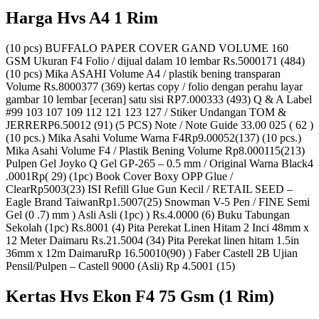
Harga Hvs A4 1 Rim
(10 pcs) BUFFALO PAPER COVER GAND VOLUME 160
GSM Ukuran F4 Folio / dijual dalam 10 lembar Rs.5000171 (484)
(10 pcs) Mika ASAHI Volume A4 / plastik bening transparan
Volume Rs.8000377 (369) kertas copy / folio dengan perahu layar
gambar 10 lembar [eceran] satu sisi RP7.000333 (493) Q & A Label
#99 103 107 109 112 121 123 127 / Stiker Undangan TOM &
JERRERP6.50012 (91) (5 PCS) Note / Note Guide 33.00 025 ( 62 )
(10 pcs.) Mika Asahi Volume Warna F4Rp9.00052(137) (10 pcs.)
Mika Asahi Volume F4 / Plastik Bening Volume Rp8.000115(213)
Pulpen Gel Joyko Q Gel GP-265 – 0.5 mm / Original Warna Black4
.0001Rp( 29) (1pc) Book Cover Boxy OPP Glue /
ClearRp5003(23) ISI Refill Glue Gun Kecil / RETAIL SEED –
Eagle Brand TaiwanRp1.5007(25) Snowman V-5 Pen / FINE Semi
Gel (0 .7) mm ) Asli Asli (1pc) ) Rs.4.0000 (6) Buku Tabungan
Sekolah (1pc) Rs.8001 (4) Pita Perekat Linen Hitam 2 Inci 48mm x
12 Meter Daimaru Rs.21.5004 (34) Pita Perekat linen hitam 1.5in
36mm x 12m DaimaruRp 16.50010(90) ) Faber Castell 2B Ujian
Pensil/Pulpen – Castell 9000 (Asli) Rp 4.5001 (15)
Kertas Hvs Ekon F4 75 Gsm (1 Rim)