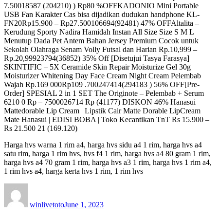
7.50018587 (204210) ) Rp80 %OFFKADONIO Mini Portable
USB Fan Karakter Cas bisa dijadikan dudukan handphone KL-
FN20Rp15.900 – Rp27.500106694(92481) 47% OFFAltalita –
Kerudung Sporty Nadira Hamidah Instan All Size Size S M L
Menutup Dada Pet Antem Bahan Jersey Premium Cocok untuk
Sekolah Olahraga Senam Volly Futsal dan Harian Rp.10,999 –
Rp.20,99923794(36852) 35% Off [Disetujui Tasya Farasya]
SKINTIFIC – 5X Ceramide Skin Repair Moisturize Gel 30g
Moisturizer Whitening Day Face Cream Night Cream Pelembab
Wajah Rp.169 000Rp109 .700247414(294183 ) 56% OFF[Pre-
Order] SPESIAL 2 in 1 SET The Originote – Pelembab + Serum
6210 0 Rp – 7500026714 Rp (41177) DISKON 46% Hanasui
Mattedorable Lip Cream | Lipstik Cair Matte Dorable LipCream
Mate Hanasui | EDISI BOBA | Toko Kecantikan TnT Rs 15.900 –
Rs 21.500 21 (169.120)
Harga hvs warna 1 rim a4, harga hvs sidu a4 1 rim, harga hvs a4
satu rim, harga 1 rim hvs, hvs f4 1 rim, harga hvs a4 80 gram 1 rim,
harga hvs a4 70 gram 1 rim, harga hvs a3 1 rim, harga hvs 1 rim a4,
1 rim hvs a4, harga kerta hvs 1 rim, 1 rim hvs
Author
Posted
on
winlivetoto
June 1, 2023