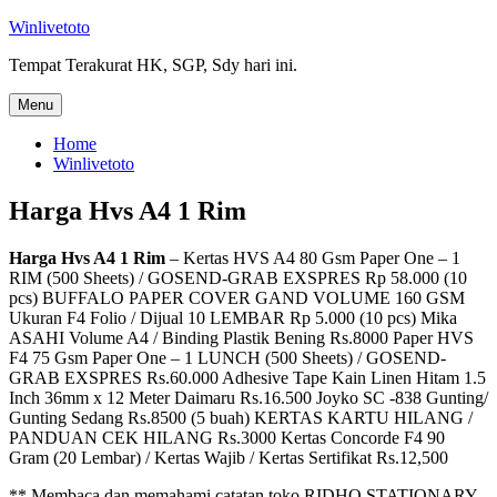
Skip
Winlivetoto
to
Tempat Terakurat HK, SGP, Sdy hari ini.
content
Menu
Home
Winlivetoto
Harga Hvs A4 1 Rim
Harga Hvs A4 1 Rim
– Kertas HVS A4 80 Gsm Paper One – 1
RIM (500 Sheets) / GOSEND-GRAB EXSPRES Rp 58.000 (10
pcs) BUFFALO PAPER COVER GAND VOLUME 160 GSM
Ukuran F4 Folio / Dijual 10 LEMBAR Rp 5.000 (10 pcs) Mika
ASAHI Volume A4 / Binding Plastik Bening Rs.8000 Paper HVS
F4 75 Gsm Paper One – 1 LUNCH (500 Sheets) / GOSEND-
GRAB EXSPRES Rs.60.000 Adhesive Tape Kain Linen Hitam 1.5
Inch 36mm x 12 Meter Daimaru Rs.16.500 Joyko SC -838 Gunting/
Gunting Sedang Rs.8500 (5 buah) KERTAS KARTU HILANG /
PANDUAN CEK HILANG Rs.3000 Kertas Concorde F4 90
Gram (20 Lembar) / Kertas Wajib / Kertas Sertifikat Rs.12,500
** Membaca dan memahami catatan toko RIDHO STATIONARY