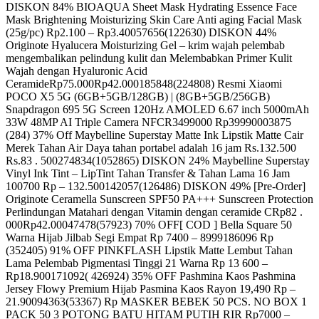
DISKON 84% BIOAQUA Sheet Mask Hydrating Essence Face
Mask Brightening Moisturizing Skin Care Anti aging Facial Mask
(25g/pc) Rp2.100 – Rp3.40057656(122630) DISKON 44%
Originote Hyalucera Moisturizing Gel – krim wajah pelembab
mengembalikan pelindung kulit dan Melembabkan Primer Kulit
Wajah dengan Hyaluronic Acid
CeramideRp75.000Rp42.000185848(224808) Resmi Xiaomi
POCO X5 5G (6GB+5GB/128GB) | (8GB+5GB/256GB)
Snapdragon 695 5G Screen 120Hz AMOLED 6.67 inch 5000mAh
33W 48MP AI Triple Camera NFCR3499000 Rp39990003875
(284) 37% Off Maybelline Superstay Matte Ink Lipstik Matte Cair
Merek Tahan Air Daya tahan portabel adalah 16 jam Rs.132.500
Rs.83 . 500274834(1052865) DISKON 24% Maybelline Superstay
Vinyl Ink Tint – LipTint Tahan Transfer & Tahan Lama 16 Jam
100700 Rp – 132.500142057(126486) DISKON 49% [Pre-Order]
Originote Ceramella Sunscreen SPF50 PA+++ Sunscreen Protection
Perlindungan Matahari dengan Vitamin dengan ceramide CRp82 .
000Rp42.00047478(57923) 70% OFF[ COD ] Bella Square 50
Warna Hijab Jilbab Segi Empat Rp 7400 – 8999186096 Rp
(352405) 91% OFF PINKFLASH Lipstik Matte Lembut Tahan
Lama Pelembab Pigmentasi Tinggi 21 Warna Rp 13 600 –
Rp18.900171092( 426924) 35% OFF Pashmina Kaos Pashmina
Jersey Flowy Premium Hijab Pasmina Kaos Rayon 19,490 Rp –
21.90094363(53367) Rp MASKER BEBEK 50 PCS. NO BOX 1
PACK 50 3 POTONG BATU HITAM PUTIH RIR Rp7000 –