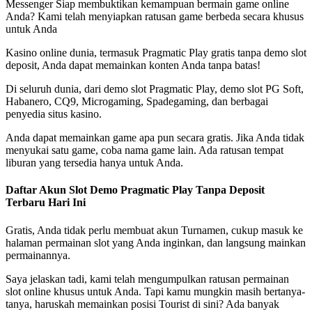
Messenger Siap membuktikan kemampuan bermain game online
Anda? Kami telah menyiapkan ratusan game berbeda secara khusus
untuk Anda
Kasino online dunia, termasuk Pragmatic Play gratis tanpa demo slot
deposit, Anda dapat memainkan konten Anda tanpa batas!
Di seluruh dunia, dari demo slot Pragmatic Play, demo slot PG Soft,
Habanero, CQ9, Microgaming, Spadegaming, dan berbagai
penyedia situs kasino.
Anda dapat memainkan game apa pun secara gratis. Jika Anda tidak
menyukai satu game, coba nama game lain. Ada ratusan tempat
liburan yang tersedia hanya untuk Anda.
Daftar Akun Slot Demo Pragmatic Play Tanpa Deposit
Terbaru Hari Ini
Gratis, Anda tidak perlu membuat akun Turnamen, cukup masuk ke
halaman permainan slot yang Anda inginkan, dan langsung mainkan
permainannya.
Saya jelaskan tadi, kami telah mengumpulkan ratusan permainan
slot online khusus untuk Anda. Tapi kamu mungkin masih bertanya-
tanya, haruskah memainkan posisi Tourist di sini? Ada banyak