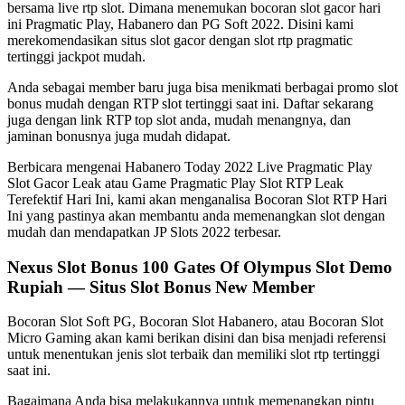
bersama live rtp slot. Dimana menemukan bocoran slot gacor hari
ini Pragmatic Play, Habanero dan PG Soft 2022. Disini kami
merekomendasikan situs slot gacor dengan slot rtp pragmatic
tertinggi jackpot mudah.
Anda sebagai member baru juga bisa menikmati berbagai promo slot
bonus mudah dengan RTP slot tertinggi saat ini. Daftar sekarang
juga dengan link RTP top slot anda, mudah menangnya, dan
jaminan bonusnya juga mudah didapat.
Berbicara mengenai Habanero Today 2022 Live Pragmatic Play
Slot Gacor Leak atau Game Pragmatic Play Slot RTP Leak
Terefektif Hari Ini, kami akan menganalisa Bocoran Slot RTP Hari
Ini yang pastinya akan membantu anda memenangkan slot dengan
mudah dan mendapatkan JP Slots 2022 terbesar.
Nexus Slot Bonus 100 Gates Of Olympus Slot Demo
Rupiah — Situs Slot Bonus New Member
Bocoran Slot Soft PG, Bocoran Slot Habanero, atau Bocoran Slot
Micro Gaming akan kami berikan disini dan bisa menjadi referensi
untuk menentukan jenis slot terbaik dan memiliki slot rtp tertinggi
saat ini.
Bagaimana Anda bisa melakukannya untuk memenangkan pintu