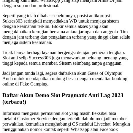
langsung kami atau WhatsApp yang siap melayani Anda 24 jam
dengan sopan dan profesional.
Seperti yang telah dibahas sebelumnya, posisi antikorupsi
Sukses303 seringkali menyediakan WD untuk menjaga sistem
dengan keamanan terkini. Blokir semua akses yang akan
mengakibatkan kerugian bersama antara jaringan dan anggota. Tim
dengan jam terbang dan pengalaman terbang yang tinggi akan selalu
menjaga sistem keamanan.
Tidak hanya berbagi layanan bergengsi dengan pemeran lengkap.
Slot anti selip Success303 juga menawarkan peluang menang yang
tinggi kepada semua member. Sistem seimbang tanpa gangguan.
Jadi jangan tunda lagi, segera daftarkan akun Gates of Olympus
Anda untuk mendapatkan untung besar dengan mendaftar booking
online di Fake Camping.
Daftar Akun Demo Slot Pragmatic Anti Lag 2023
(terbaru!)
Informasi mengenai permainan slot yang masih fleksibel bisa
melalui Customer Service dengan terlebih dahulu menjadi member
perwakilan, kemudian menghubungi CS melalui Livechat. Mungkin
menggunakan nomor kontak seperti Whatsapp atau Facebook