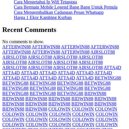
Cara Mengetahui Ip Wifi Tetangga
Cara Bermain Mobile Legend Bang Bang Untuk Pemula
Cara Mengembalikan Cadangan Pesan Whatsapp
Harga 1 Ekor Kambing Kurban
Recent Comments
No comments to show.
AFTERWIN88
AFTERWIN88
AFTERWIN88
AFTERWIN88
AFTERWIN88
AFTERWIN88
AFTERWIN88
AIRSLOT88
AIRSLOT88
AIRSLOT88
AIRSLOT88
AIRSLOT88
AIRSLOT88
AIRSLOT88
AIRSLOT88
AIRSLOT88
AIRSLOT88
AIRSLOT88
AIRSLOT88
AIRSLOT88
ATTA4D
ATTA4D
ATTA4D
ATTA4D
ATTA4D
ATTA4D
ATTA4D
ATTA4D
ATTA4D
ATTA4D
ATTA4D
ATTA4D
BETWING88
BETWING88
BETWING88
BETWING88
BETWING88
BETWING88
BETWING88
BETWING88
BETWING88
BETWING88
BETWING88
BETWING88
BIDWIN88
BIDWIN88
BIDWIN88
BIDWIN88
BIDWIN88
BIDWIN88
BIDWIN88
BIDWIN88
BIDWIN88
BIDWIN88
BIDWIN88
BIDWIN88
BIDWIN88
COLOWIN
COLOWIN
COLOWIN
COLOWIN
COLOWIN
COLOWIN
COLOWIN
COLOWIN
COLOWIN
COLOWIN
COLOWIN
COLOWIN
COLOWIN
COLOWIN
COLOWIN
COLOWIN
COLOWIN
COLOWIN