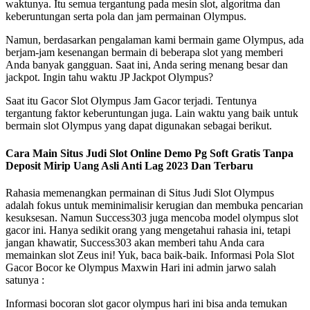
waktunya. Itu semua tergantung pada mesin slot, algoritma dan
keberuntungan serta pola dan jam permainan Olympus.
Namun, berdasarkan pengalaman kami bermain game Olympus, ada
berjam-jam kesenangan bermain di beberapa slot yang memberi
Anda banyak gangguan. Saat ini, Anda sering menang besar dan
jackpot. Ingin tahu waktu JP Jackpot Olympus?
Saat itu Gacor Slot Olympus Jam Gacor terjadi. Tentunya
tergantung faktor keberuntungan juga. Lain waktu yang baik untuk
bermain slot Olympus yang dapat digunakan sebagai berikut.
Cara Main Situs Judi Slot Online Demo Pg Soft Gratis Tanpa
Deposit Mirip Uang Asli Anti Lag 2023 Dan Terbaru
Rahasia memenangkan permainan di Situs Judi Slot Olympus
adalah fokus untuk meminimalisir kerugian dan membuka pencarian
kesuksesan. Namun Success303 juga mencoba model olympus slot
gacor ini. Hanya sedikit orang yang mengetahui rahasia ini, tetapi
jangan khawatir, Success303 akan memberi tahu Anda cara
memainkan slot Zeus ini! Yuk, baca baik-baik. Informasi Pola Slot
Gacor Bocor ke Olympus Maxwin Hari ini admin jarwo salah
satunya :
Informasi bocoran slot gacor olympus hari ini bisa anda temukan