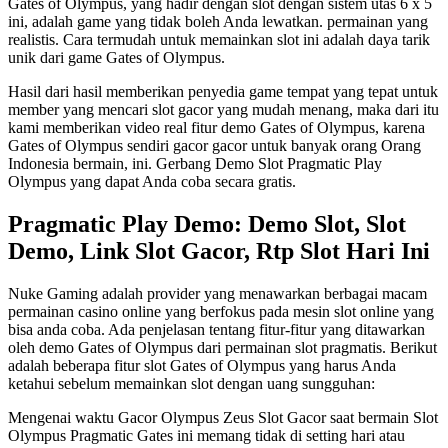
Gates of Olympus, yang hadir dengan slot dengan sistem utas 6 x 5
ini, adalah game yang tidak boleh Anda lewatkan. permainan yang
realistis. Cara termudah untuk memainkan slot ini adalah daya tarik
unik dari game Gates of Olympus.
Hasil dari hasil memberikan penyedia game tempat yang tepat untuk
member yang mencari slot gacor yang mudah menang, maka dari itu
kami memberikan video real fitur demo Gates of Olympus, karena
Gates of Olympus sendiri gacor gacor untuk banyak orang Orang
Indonesia bermain, ini. Gerbang Demo Slot Pragmatic Play
Olympus yang dapat Anda coba secara gratis.
Pragmatic Play Demo: Demo Slot, Slot
Demo, Link Slot Gacor, Rtp Slot Hari Ini
Nuke Gaming adalah provider yang menawarkan berbagai macam
permainan casino online yang berfokus pada mesin slot online yang
bisa anda coba. Ada penjelasan tentang fitur-fitur yang ditawarkan
oleh demo Gates of Olympus dari permainan slot pragmatis. Berikut
adalah beberapa fitur slot Gates of Olympus yang harus Anda
ketahui sebelum memainkan slot dengan uang sungguhan:
Mengenai waktu Gacor Olympus Zeus Slot Gacor saat bermain Slot
Olympus Pragmatic Gates ini memang tidak di setting hari atau