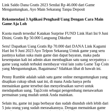
Link Saldo Dana Gratis 2023 Senilai Rp 46.000 dari Game
Menguntungkan, Ayo Main Sekarang Tanpa Deposit
Rekomendasi 3 Aplikasi Penghasil Uang Dengan Cara Main
Game Aja Loh
Kuota masih tersedia! Katakan Surprise FUND Link Hari Ini 9 Juni
Disini, Gratis Rp 50.000 Langsung Dikubur
Seru! Dapatkan Uang Gratis Rp 70.000 dari DANA Link Kagumi
Hari Ini 9 Juni 2023 Ayo Telpon Sekarang Untuk game yang seru
pastinya kalian suka main game dan dapat bayaran, maka pada
kesempatan kali ini admin akan membagikan satu uang secepatnya –
game yang sudah terbukti membayar viral lain yaitu Game Tap Coin
yang Menguntungkan, Bagaimana? Silahkan lihat di bawah ini.
Penny Rumble adalah salah satu game online menguntungkan yang
disajikan cukup sibuk saat ini, di mana Anda hanya perlu
memainkan game tersebut dan menyelesaikan survei untuk
mendapatkan uang. Tap2coin sebagai pengembang menawarkan
permainan yang mudah untuk Anda mainkan.
Selain itu, game ini juga berbayar dan sudah diunduh oleh lebih dari
5 juta orang yang sudah merasakannya. Dengan memainkan game