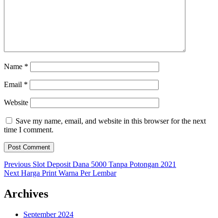
Name
*
Email
*
Website
Save my name, email, and website in this browser for the next
time I comment.
Post
Previous
Previous
Slot Deposit Dana 5000 Tanpa Potongan 2021
Next
post:
Next
Harga Print Warna Per Lembar
navigation
post:
Archives
September 2024