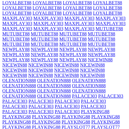
LOYALBET88
LOYALBET88
LOYALBET88
LOYALBET88
LOYALBET88
LOYALBET88
LOYALBET88
LOYALBET88
LOYALBET88
LOYALBET88
LOYALBET88
LOYALBET88
MAXPLAY303
MAXPLAY303
MAXPLAY303
MAXPLAY303
MAXPLAY303
MAXPLAY303
MAXPLAY303
MAXPLAY303
MAXPLAY303
MAXPLAY303
MAXPLAY303
MUTUBET88
MUTUBET88
MUTUBET88
MUTUBET88
MUTUBET88
MUTUBET88
MUTUBET88
MUTUBET88
MUTUBET88
MUTUBET88
MUTUBET88
MUTUBET88
MUTUBET88
NEWPLAY88
NEWPLAY88
NEWPLAY88
NEWPLAY88
NEWPLAY88
NEWPLAY88
NEWPLAY88
NEWPLAY88
NEWPLAY88
NEWPLAY88
NEWPLAY88
NICEWIN88
NICEWIN88
NICEWIN88
NICEWIN88
NICEWIN88
NICEWIN88
NICEWIN88
NICEWIN88
NICEWIN88
NICEWIN88
NICEWIN88
NICEWIN88
NICEWIN88
OLENATION888
OLENATION888
OLENATION888
OLENATION888
OLENATION888
OLENATION888
OLENATION888
OLENATION888
OLENATION888
OLENATION888
OLENATION888
PALACE303
PALACE303
PALACE303
PALACE303
PALACE303
PALACE303
PALACE303
PALACE303
PALACE303
PALACE303
PALACE303
PALACE303
PALACE303
PLAYKING88
PLAYKING88
PLAYKING88
PLAYKING88
PLAYKING88
PLAYKING88
PLAYKING88
PLAYKING88
PLAYKING88
PLAYKING88
PLAYKING88
PLAYSLOT77
PLAYSLOT77