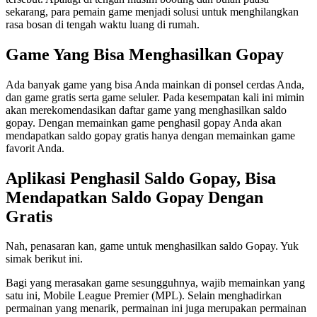
sekarang, para pemain game menjadi solusi untuk menghilangkan
rasa bosan di tengah waktu luang di rumah.
Game Yang Bisa Menghasilkan Gopay
Ada banyak game yang bisa Anda mainkan di ponsel cerdas Anda,
dan game gratis serta game seluler. Pada kesempatan kali ini mimin
akan merekomendasikan daftar game yang menghasilkan saldo
gopay. Dengan memainkan game penghasil gopay Anda akan
mendapatkan saldo gopay gratis hanya dengan memainkan game
favorit Anda.
Aplikasi Penghasil Saldo Gopay, Bisa
Mendapatkan Saldo Gopay Dengan
Gratis
Nah, penasaran kan, game untuk menghasilkan saldo Gopay. Yuk
simak berikut ini.
Bagi yang merasakan game sesungguhnya, wajib memainkan yang
satu ini, Mobile League Premier (MPL). Selain menghadirkan
permainan yang menarik, permainan ini juga merupakan permainan