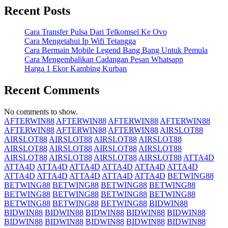
Recent Posts
Cara Transfer Pulsa Dari Telkomsel Ke Ovo
Cara Mengetahui Ip Wifi Tetangga
Cara Bermain Mobile Legend Bang Bang Untuk Pemula
Cara Mengembalikan Cadangan Pesan Whatsapp
Harga 1 Ekor Kambing Kurban
Recent Comments
No comments to show.
AFTERWIN88
AFTERWIN88
AFTERWIN88
AFTERWIN88
AFTERWIN88
AFTERWIN88
AFTERWIN88
AIRSLOT88
AIRSLOT88
AIRSLOT88
AIRSLOT88
AIRSLOT88
AIRSLOT88
AIRSLOT88
AIRSLOT88
AIRSLOT88
AIRSLOT88
AIRSLOT88
AIRSLOT88
AIRSLOT88
ATTA4D
ATTA4D
ATTA4D
ATTA4D
ATTA4D
ATTA4D
ATTA4D
ATTA4D
ATTA4D
ATTA4D
ATTA4D
ATTA4D
BETWING88
BETWING88
BETWING88
BETWING88
BETWING88
BETWING88
BETWING88
BETWING88
BETWING88
BETWING88
BETWING88
BETWING88
BIDWIN88
BIDWIN88
BIDWIN88
BIDWIN88
BIDWIN88
BIDWIN88
BIDWIN88
BIDWIN88
BIDWIN88
BIDWIN88
BIDWIN88