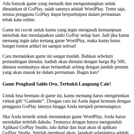
Ada banyak game yang menarik dan menguntungkan untuk
dimainkan di GoPlay, salah satunya adalah WordPlay. Tentu saja,
semua pengguna GoPlay dapat berpartisipasi dalam permainan
tebak kata online.
Game ini cocok untuk kamu yang ingin mengasah kemampuan
menebak dan mendapatkan saldo GoPay setiap hari. Jadi jika kamu
memang ingin tahu tentang game WordPlay, maka kamu harus
banget tonton artikel ini sampai selesai!
Cara memainkan game ini sangat mudah. Bahkan sebelum
pertandingan dimulai, hadiah akan dimulai dengan harga Rp 500,
dimana nominalnya akan bertambah seiring dengan jumlah pemain
yang akan masuk ke dalam permainan. Bagus kan?
Game Penghasil Saldo Ovo, Terbukti Langsung Cair!
Untuk bisa bermain di game ini, kamu memang harus mengirimkan
virtual gift “Ganbatte”. Dengan cara ini Anda dapat bermain dengan
pengguna GoPlay lainnya hingga Anda menjadi pemenangnya.
Jika Anda tertarik untuk memainkan game WordPlay, Anda harus
mendaftar terlebih dahulu. Tentunya dengan hanya mengunduh
Aplikasi GoPlay Studio, lalu daftar dan buat akun di aplikasi
GoPlay Studio. Setelah membuat akun, langkah selanjutnya adalah