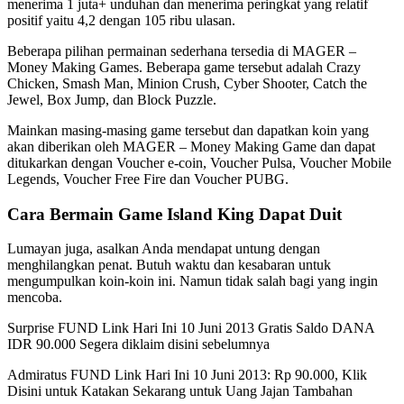
menerima 1 juta+ unduhan dan menerima peringkat yang relatif
positif yaitu 4,2 dengan 105 ribu ulasan.
Beberapa pilihan permainan sederhana tersedia di MAGER –
Money Making Games. Beberapa game tersebut adalah Crazy
Chicken, Smash Man, Minion Crush, Cyber ​​Shooter, Catch the
Jewel, Box Jump, dan Block Puzzle.
Mainkan masing-masing game tersebut dan dapatkan koin yang
akan diberikan oleh MAGER – Money Making Game dan dapat
ditukarkan dengan Voucher e-coin, Voucher Pulsa, Voucher Mobile
Legends, Voucher Free Fire dan Voucher PUBG.
Cara Bermain Game Island King Dapat Duit
Lumayan juga, asalkan Anda mendapat untung dengan
menghilangkan penat. Butuh waktu dan kesabaran untuk
mengumpulkan koin-koin ini. Namun tidak salah bagi yang ingin
mencoba.
Surprise FUND Link Hari Ini 10 Juni 2013 Gratis Saldo DANA
IDR 90.000 Segera diklaim disini sebelumnya
Admiratus FUND Link Hari Ini 10 Juni 2013: Rp 90.000, Klik
Disini untuk Katakan Sekarang untuk Uang Jajan Tambahan