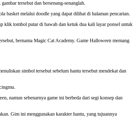
 gambar tersebut dan bersenang-senanglah.
basket melalui doodle yang dapat dilihat di halaman pencarian.
klik tombol putar di bawah dan ketuk dua kali layar ponsel untuk
 tersebut, bernama Magic Cat Academy. Game Halloween memang
enuliskan simbol tersebut sebelum hantu tersebut mendekat dan
ucingmu.
en, namun sebenarnya game ini berbeda dari segi konsep dan
akan. Gim ini menggunakan karakter hantu, yang tujuannya