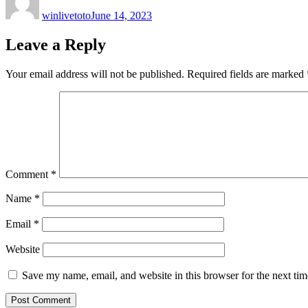
on
winlivetoto
June 14, 2023
Leave a Reply
Your email address will not be published.
Required fields are marked
Comment
*
Name
*
Email
*
Website
Save my name, email, and website in this browser for the next ti