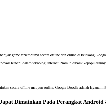
nyak game tersembunyi secara offline dan online di belakang Google
novasi terbaru dalam teknologi internet. Namun dibalik kepopuleranny
inkan secara offline maupun online. Google Doodle adalah layanan h
apat Dimainkan Pada Perangkat Android 