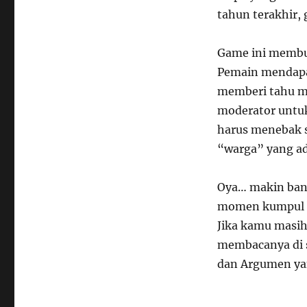
tahun terakhir,
Game ini membut
Pemain mendapat
memberi tahu me
moderator untuk
harus menebak 
“warga” yang ad
Oya… makin bany
momen kumpul b
Jika kamu masih
membacanya di 
dan Argumen ya