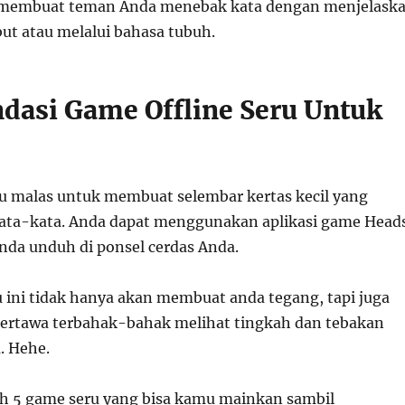
membuat teman Anda menebak kata dengan menjelask
but atau melalui bahasa tubuh.
asi Game Offline Seru Untuk
alu malas untuk membuat selembar kertas kecil yang
ata-kata. Anda dapat menggunakan aplikasi game Head
nda unduh di ponsel cerdas Anda.
u ini tidak hanya akan membuat anda tegang, tapi juga
ertawa terbahak-bahak melihat tingkah dan tebakan
. Hehe.
lah 5 game seru yang bisa kamu mainkan sambil