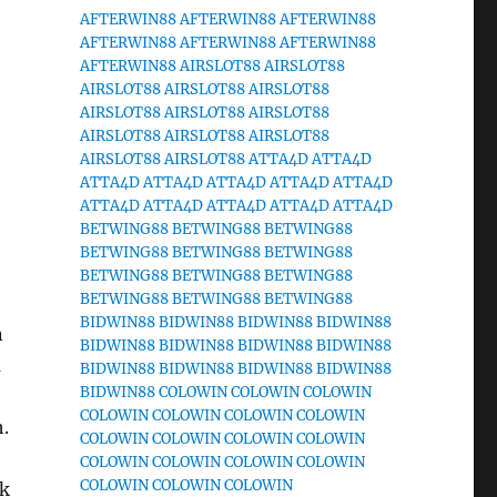
AFTERWIN88
AFTERWIN88
AFTERWIN88
AFTERWIN88
AFTERWIN88
AFTERWIN88
AFTERWIN88
AIRSLOT88
AIRSLOT88
AIRSLOT88
AIRSLOT88
AIRSLOT88
AIRSLOT88
AIRSLOT88
AIRSLOT88
AIRSLOT88
AIRSLOT88
AIRSLOT88
AIRSLOT88
AIRSLOT88
ATTA4D
ATTA4D
ATTA4D
ATTA4D
ATTA4D
ATTA4D
ATTA4D
ATTA4D
ATTA4D
ATTA4D
ATTA4D
ATTA4D
BETWING88
BETWING88
BETWING88
h
BETWING88
BETWING88
BETWING88
BETWING88
BETWING88
BETWING88
BETWING88
BETWING88
BETWING88
BIDWIN88
BIDWIN88
BIDWIN88
BIDWIN88
n
BIDWIN88
BIDWIN88
BIDWIN88
BIDWIN88
u
BIDWIN88
BIDWIN88
BIDWIN88
BIDWIN88
BIDWIN88
COLOWIN
COLOWIN
COLOWIN
COLOWIN
COLOWIN
COLOWIN
COLOWIN
.
COLOWIN
COLOWIN
COLOWIN
COLOWIN
COLOWIN
COLOWIN
COLOWIN
COLOWIN
COLOWIN
COLOWIN
COLOWIN
ak