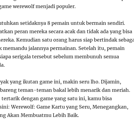
 game werewolf menjadi populer.
uhkan setidaknya 8 pemain untuk bermain sendiri.
kan peran mereka secara acak dan tidak ada yang bisa
reka. Kemudian satu orang harus siap bertindak sebaga
 memandu jalannya permainan. Setelah itu, pemain
siapa serigala tersebut sebelum membunuh semua
a.
ak yang ikutan game ini, makin seru lho. Dijamin,
areng teman-teman bakal lebih menarik dan meriah.
 tertarik dengan game yang satu ini, kamu bisa
sini: Werewolf: Game Kartu yang Seru, Menegangkan,
ng Akan Membuatmu Lebih Baik.