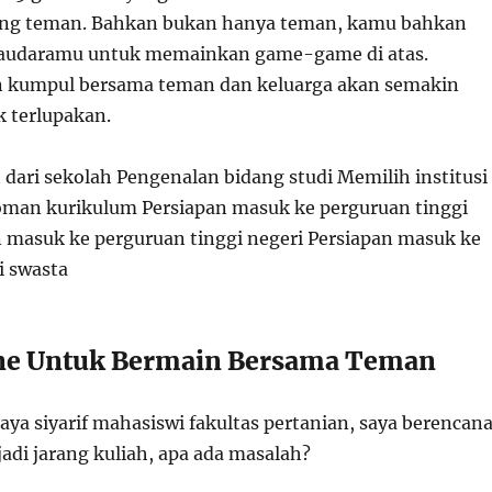
ng teman. Bahkan bukan hanya teman, kamu bahkan
saudaramu untuk memainkan game-game di atas.
 kumpul bersama teman dan keluarga akan semakin
k terlupakan.
 dari sekolah Pengenalan bidang studi Memilih institusi
man kurikulum Persiapan masuk ke perguruan tinggi
n masuk ke perguruan tinggi negeri Persiapan masuk ke
i swasta
ne Untuk Bermain Bersama Teman
saya siyarif mahasiswi fakultas pertanian, saya berencan
jadi jarang kuliah, apa ada masalah?