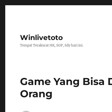
Winlivetoto
Tempat Terakurat HK, SGP, Sdy hari ini.
Game Yang Bisa 
Orang