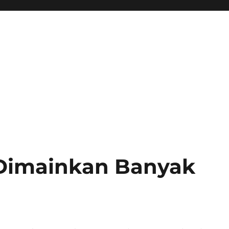
Dimainkan Banyak