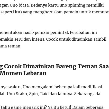
ngan Uno biasa. Bedanya kartu uno spinning memiliki
(seperti itu) yang mengharuskan pemain untuk memuta
enentukan nasib pemain pemintal. Perubahan ini
akin seru dan intens. Cocok untuk dimainkan sambil
ama teman.
g Cocok Dimainkan Bareng Teman Saa
 Momen Lebaran
annya waktu, Uno mengalami beberapa kali modifikasi.
lah Uno Stako, Spin, Raid dan lainnya. Sekarang ada
 tahu game menarik ini? Ya itu betul! Dalam beberapa