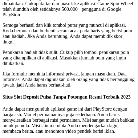
dimainkan. Cukup daftar dan masuk ke aplikasi. Game Spin Wheel
telah diunduh oleh setidaknya 500.000+ pengguna di Google
PlayStore.
Semoga berhasil dan klik tombol putar yang muncul di aplikasi.
Roda berputar dan berhenti secara acak pada baris yang berisi poin
atau hadiah. Jika Anda beruntung, Anda dapat membidik skor
tinggi.
Penukaran hadiah tidak sulit. Cukup pilih tombol penukaran poin
yang ditampilkan di aplikasi. Masukkan jumlah poin yang ingin
ditukarkan.
Jika formulir meminta informasi privasi, jangan masukkan. Data
informasi Anda dapat digunakan oleh orang yang tidak bertanggung
jawab, jadi Anda harus berhati-hati.
Situs Slot Deposit Pulsa Tanpa Potongan Resmi Terbaik 2023
Anda dapat mengunduh aplikasi game ini dari PlayStore dengan
harga asli. Model permainannya juga sederhana. Anda harus
menyelesaikan berbagai misi permainan. Misi sangat mudah bahkan
untuk pemula. Misi lain meminta Anda mendengarkan lagu,
membaca berita, atau menonton video pendek berisi iklan.