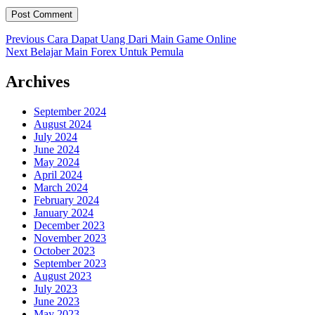
Post
Previous
Previous
Cara Dapat Uang Dari Main Game Online
Next
post:
Next
Belajar Main Forex Untuk Pemula
navigation
post:
Archives
September 2024
August 2024
July 2024
June 2024
May 2024
April 2024
March 2024
February 2024
January 2024
December 2023
November 2023
October 2023
September 2023
August 2023
July 2023
June 2023
May 2023