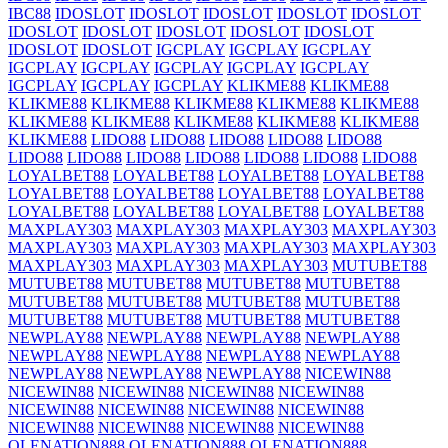
IBC88
IDOSLOT
IDOSLOT
IDOSLOT
IDOSLOT
IDOSLOT
IDOSLOT
IDOSLOT
IDOSLOT
IDOSLOT
IDOSLOT
IDOSLOT
IDOSLOT
IGCPLAY
IGCPLAY
IGCPLAY
IGCPLAY
IGCPLAY
IGCPLAY
IGCPLAY
IGCPLAY
IGCPLAY
IGCPLAY
IGCPLAY
KLIKME88
KLIKME88
KLIKME88
KLIKME88
KLIKME88
KLIKME88
KLIKME88
KLIKME88
KLIKME88
KLIKME88
KLIKME88
KLIKME88
KLIKME88
LIDO88
LIDO88
LIDO88
LIDO88
LIDO88
LIDO88
LIDO88
LIDO88
LIDO88
LIDO88
LIDO88
LIDO88
LOYALBET88
LOYALBET88
LOYALBET88
LOYALBET88
LOYALBET88
LOYALBET88
LOYALBET88
LOYALBET88
LOYALBET88
LOYALBET88
LOYALBET88
LOYALBET88
MAXPLAY303
MAXPLAY303
MAXPLAY303
MAXPLAY303
MAXPLAY303
MAXPLAY303
MAXPLAY303
MAXPLAY303
MAXPLAY303
MAXPLAY303
MAXPLAY303
MUTUBET88
MUTUBET88
MUTUBET88
MUTUBET88
MUTUBET88
MUTUBET88
MUTUBET88
MUTUBET88
MUTUBET88
MUTUBET88
MUTUBET88
MUTUBET88
MUTUBET88
NEWPLAY88
NEWPLAY88
NEWPLAY88
NEWPLAY88
NEWPLAY88
NEWPLAY88
NEWPLAY88
NEWPLAY88
NEWPLAY88
NEWPLAY88
NEWPLAY88
NICEWIN88
NICEWIN88
NICEWIN88
NICEWIN88
NICEWIN88
NICEWIN88
NICEWIN88
NICEWIN88
NICEWIN88
NICEWIN88
NICEWIN88
NICEWIN88
NICEWIN88
OLENATION888
OLENATION888
OLENATION888