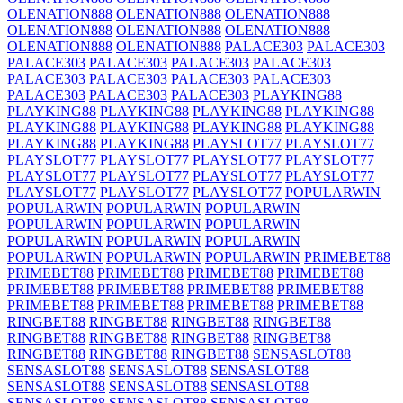
OLENATION888
OLENATION888
OLENATION888
OLENATION888
OLENATION888
OLENATION888
OLENATION888
OLENATION888
PALACE303
PALACE303
PALACE303
PALACE303
PALACE303
PALACE303
PALACE303
PALACE303
PALACE303
PALACE303
PALACE303
PALACE303
PALACE303
PLAYKING88
PLAYKING88
PLAYKING88
PLAYKING88
PLAYKING88
PLAYKING88
PLAYKING88
PLAYKING88
PLAYKING88
PLAYKING88
PLAYKING88
PLAYSLOT77
PLAYSLOT77
PLAYSLOT77
PLAYSLOT77
PLAYSLOT77
PLAYSLOT77
PLAYSLOT77
PLAYSLOT77
PLAYSLOT77
PLAYSLOT77
PLAYSLOT77
PLAYSLOT77
PLAYSLOT77
POPULARWIN
POPULARWIN
POPULARWIN
POPULARWIN
POPULARWIN
POPULARWIN
POPULARWIN
POPULARWIN
POPULARWIN
POPULARWIN
POPULARWIN
POPULARWIN
POPULARWIN
PRIMEBET88
PRIMEBET88
PRIMEBET88
PRIMEBET88
PRIMEBET88
PRIMEBET88
PRIMEBET88
PRIMEBET88
PRIMEBET88
PRIMEBET88
PRIMEBET88
PRIMEBET88
PRIMEBET88
RINGBET88
RINGBET88
RINGBET88
RINGBET88
RINGBET88
RINGBET88
RINGBET88
RINGBET88
RINGBET88
RINGBET88
RINGBET88
SENSASLOT88
SENSASLOT88
SENSASLOT88
SENSASLOT88
SENSASLOT88
SENSASLOT88
SENSASLOT88
SENSASLOT88
SENSASLOT88
SENSASLOT88