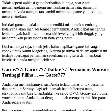
Tidak seperti aplikasi game berhadiah lainnya, saat Anda
memenangkan uang dengan memainkan game lain, game ini
memberi Anda uang instan sambil menikmati game yang sangat
menyenangkan.
Inti dari game ini adalah kamu memiliki misi untuk membangun
kota yang akan menjadi tempat bermainmu. Anda dapat menerima
lebih banyak hadiah saat memasuki level yang lebih tinggi, yang
menampilkan perkembangan kota yang pesat.
Dari namanya saja, sudah jelas bahwa aplikasi game ini sangat
cocok untuk kamu Magelang. Karena pastinya di dalam aplikasi ini
terdapat berbagai permainan sederhana yang seru dan membuat
keseharian anda menjadi lebih seru.
Gacor777: Gacor 777 Daftar 77 Permainan Winrate
Tertinggi Piliha… — Gacor777
Anda bisa memainkannya saat Anda terlalu malas untuk bersantai
dan berpikir. Serunya lagi ada banyak hadiah berupa uang
elektronik yang bisa ditambahkan ke saldo OVO, Gopay atau pulsa
voucher kamu. Anda dapat dengan mudah memperbarui skin game
Anda secara gratis.
Format game ini memungkinkan Anda meningkatkan daya ingat