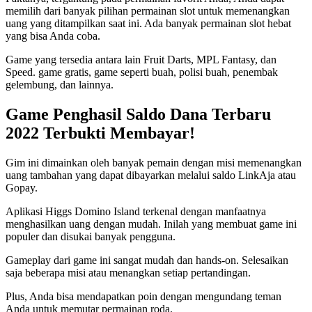
memilih dari banyak pilihan permainan slot untuk memenangkan
uang yang ditampilkan saat ini. Ada banyak permainan slot hebat
yang bisa Anda coba.
Game yang tersedia antara lain Fruit Darts, MPL Fantasy, dan
Speed. ​​​​​​​​​​​​​​​​​​​​​game gratis, game seperti buah, polisi buah, penembak
gelembung, dan lainnya.
Game Penghasil Saldo Dana Terbaru
2022 Terbukti Membayar!
Gim ini dimainkan oleh banyak pemain dengan misi memenangkan
uang tambahan yang dapat dibayarkan melalui saldo LinkAja atau
Gopay.
Aplikasi Higgs Domino Island terkenal dengan manfaatnya
menghasilkan uang dengan mudah. Inilah yang membuat game ini
populer dan disukai banyak pengguna.
Gameplay dari game ini sangat mudah dan hands-on. Selesaikan
saja beberapa misi atau menangkan setiap pertandingan.
Plus, Anda bisa mendapatkan poin dengan mengundang teman
Anda untuk memutar permainan roda.