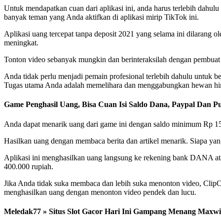
Untuk mendapatkan cuan dari aplikasi ini, anda harus terlebih dah
banyak teman yang Anda aktifkan di aplikasi mirip TikTok ini.
Aplikasi uang tercepat tanpa deposit 2021 yang selama ini dilarang o
meningkat.
Tonton video sebanyak mungkin dan berinteraksilah dengan pembuat 
Anda tidak perlu menjadi pemain profesional terlebih dahulu untuk
Tugas utama Anda adalah memelihara dan menggabungkan hewan hing
Game Penghasil Uang, Bisa Cuan Isi Saldo Dana, Paypal Dan Pu
Anda dapat menarik uang dari game ini dengan saldo minimum Rp 
Hasilkan uang dengan membaca berita dan artikel menarik. Siapa y
Aplikasi ini menghasilkan uang langsung ke rekening bank DANA at
400.000 rupiah.
Jika Anda tidak suka membaca dan lebih suka menonton video, Clip
menghasilkan uang dengan menonton video pendek dan lucu.
Meledak77 » Situs Slot Gacor Hari Ini Gampang Menang Maxwi