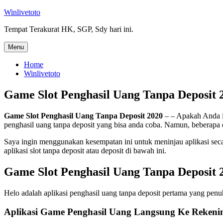
Skip
Winlivetoto
to
Tempat Terakurat HK, SGP, Sdy hari ini.
content
Menu
Home
Winlivetoto
Game Slot Penghasil Uang Tanpa Deposit 
Game Slot Penghasil Uang Tanpa Deposit 2020
– – Apakah Anda in
penghasil uang tanpa deposit yang bisa anda coba. Namun, beberapa
Saya ingin menggunakan kesempatan ini untuk meninjau aplikasi sec
aplikasi slot tanpa deposit atau deposit di bawah ini.
Game Slot Penghasil Uang Tanpa Deposit 
Helo adalah aplikasi penghasil uang tanpa deposit pertama yang pen
Aplikasi Game Penghasil Uang Langsung Ke Rekeni