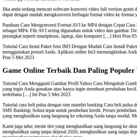
Jika anda sedang mencari software konversi video full version gratis 
dapat dengan mudah mengkonversi berbagai format video ke format 
Panduan Cara Mengonversi Format AVI ke MP4 dengan Cepat Cara 
sebagai MP4. File AVI sering digunakan untuk video dan gambar. D
perangkat seperti smartphone, laptop, dan komputer […] Heri Pras 0
Tutorial Cara Instal Paket Sms IM3 Dengan Mudah Cara Install Pak
menggunakan ponsel Anda. Aplikasi online Im3 memungkinkan Anda m
Pras 5 Mei 2023
Game Online Terbaik Dan Paling Populer
Tutorial Cara Mengganti Gambar Profil Yahoo Cara Mengubah Gamba
yang ingin Anda gunakan atau hanya ingin membuat perubahan kecil.
sederhana […] Ini Pras 5 Mei 2023
Tutorial cara beli pulsa dengan sms mandiri banking Cara beli pulsa 
SMS Banking: Solusi tepat untuk pembelian kredit. Proses pembelia
yang menghasilkan uang langsung ke rekening Anda tanpa modal. Meski
Kami juga tahu; mesin slot yang menghasilkan uang langsung ke akun
menghasilkan uang tanpa deposit 2020, menghasilkan uang tanpa depo