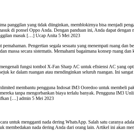
ma panggilan yang tidak diinginkan, memblokirnya bisa menjadi peng
asuk di ponsel Oppo Anda. Dengan panduan ini, Anda dapat dengan 
nggilan masuk […] Ucap Anita 5 Mei 2023
but pemahaman. Pengertian segala sesuatu yang menempati ruang dan 
g dan massa secara sistematis. Memahami bagaimana konsep ruang da
genali fungsi tombol X-Fan Sharp AC untuk efisiensi AC yang opti
uk ke dalam ruangan atau mendinginkan seluruh ruangan. Ini sangat p
3 Unlimited membantu pengguna Indosat IM3 Ooredoo untuk membeli pake
n mereka tanpa mengorbankan biaya terlalu banyak. Pengguna IM3 Unli
tifkan […] admin 5 Mei 2023
ra untuk mengganti nada dering WhatsApp. Salah satu caranya adalah
 membedakan nada dering Anda dari orang lain. Artikel ini akan me