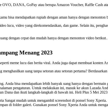
 OVO, DANA, GoPay atau berupa Amazon Voucher, Raffle Cash atau Puls
na kamu bisa mendapatkan rupiah dengan aman hanya dengan menonton b
 video lucu, video yang direkomendasikan, dan game. Selain itu, peng
uang dengan cepat dan mudah hanya dengan menonton video berikut. A
 Gampang Menang 2023
perti meme lucu dan berita viral. Anda juga dapat membuat konten An
menghasilkan uang tanpa setoran atau setoran pertama? Berdasarkan p
 uang. Anda bisa mendapatkan lebih banyak uang hanya dengan bermain
man pengaturan. Untuk melakukan ini, masuk ke akun Lazada Anda dan
un Dana dan ikuti langkah-langkah di bawah ini. Heli Plus 5 Mei 2023
ia Sangat mudah untuk mengambil screenshot di ponsel Sony Xperia. 
simpan di folder galeri. Gunakan ponsel Sony Xperia Anda untuk menga