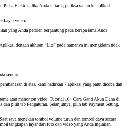
a Elektrik. Jika Anda tertarik, periksa tautan ke aplikasi
erbagai video.
hasilan yang Anda peroleh bergantung pada berapa lama Anda
plikasi dengan akhiran “Lite” pada namanya ini mengklaim tidak
da sendiri.
embahasan di atas, kami hadirkan 7 aplikasi yang patut dicoba dan
 game atau menonton video. Tutorial 10+ Cara Ganti Akun Dana di
 pilih tab Pengaturan. Selanjutnya, pilih tab Payment Setting,
Saat saya menekan tombol volume turun dan tombol daya secara
mbil tangkapan layar dari foto dan video yang Anda inginkan.