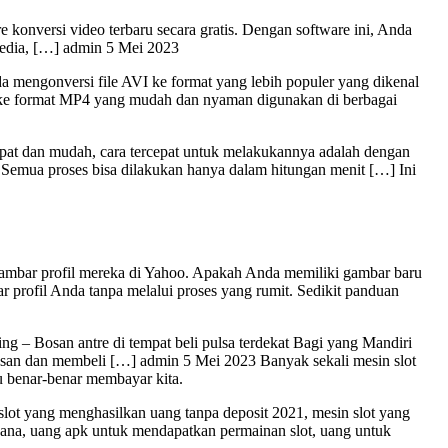
e konversi video terbaru secara gratis. Dengan software ini, Anda
sedia, […] admin 5 Mei 2023
gonversi file AVI ke format yang lebih populer yang dikenal
I ke format MP4 yang mudah dan nyaman digunakan di berbagai
pat dan mudah, cara tercepat untuk melakukannya adalah dengan
emua proses bisa dilakukan hanya dalam hitungan menit […] Ini
mbar profil mereka di Yahoo. Apakah Anda memiliki gambar baru
profil Anda tanpa melalui proses yang rumit. Sedikit panduan
ng – Bosan antre di tempat beli pulsa terdekat Bagi yang Mandiri
esan dan membeli […] admin 5 Mei 2023 Banyak sekali mesin slot
tu benar-benar membayar kita.
lot yang menghasilkan uang tanpa deposit 2021, mesin slot yang
 dana, uang apk untuk mendapatkan permainan slot, uang untuk