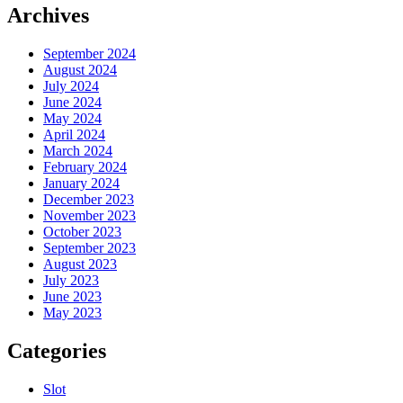
Archives
September 2024
August 2024
July 2024
June 2024
May 2024
April 2024
March 2024
February 2024
January 2024
December 2023
November 2023
October 2023
September 2023
August 2023
July 2023
June 2023
May 2023
Categories
Slot