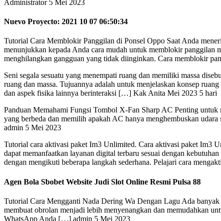
Administrator 5 Mei 2023
Nuevo Proyecto: 2021 10 07 06:50:34
Tutorial Cara Memblokir Panggilan di Ponsel Oppo Saat Anda meneri
menunjukkan kepada Anda cara mudah untuk memblokir panggilan m
menghilangkan gangguan yang tidak diinginkan. Cara memblokir pa
Seni segala sesuatu yang menempati ruang dan memiliki massa dise
ruang dan massa. Tujuannya adalah untuk menjelaskan konsep ruan
dan aspek fisika lainnya berinteraksi […] Kak Anita Mei 2023 5 hari
Panduan Memahami Fungsi Tombol X-Fan Sharp AC Penting untuk men
yang berbeda dan memilih apakah AC hanya menghembuskan udara sej
admin 5 Mei 2023
Tutorial cara aktivasi paket Im3 Unlimited. Cara aktivasi paket Im
dapat memanfaatkan layanan digital terbaru sesuai dengan kebutuha
dengan mengikuti beberapa langkah sederhana. Pelajari cara mengak
Agen Bola Sbobet Website Judi Slot Online Resmi Pulsa 88
Tutorial Cara Mengganti Nada Dering Wa Dengan Lagu Ada banyak ca
membuat obrolan menjadi lebih menyenangkan dan memudahkan untuk
WhatsApp Anda […] admin 5 Mei 2023