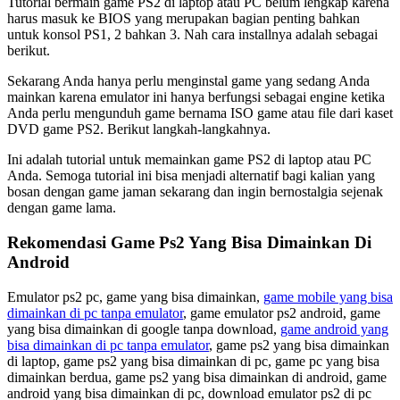
Tutorial bermain game PS2 di laptop atau PC belum lengkap karena
harus masuk ke BIOS yang merupakan bagian penting bahkan
untuk konsol PS1, 2 bahkan 3. Nah cara installnya adalah sebagai
berikut.
Sekarang Anda hanya perlu menginstal game yang sedang Anda
mainkan karena emulator ini hanya berfungsi sebagai engine ketika
Anda perlu mengunduh game bernama ISO game atau file dari kaset
DVD game PS2. Berikut langkah-langkahnya.
Ini adalah tutorial untuk memainkan game PS2 di laptop atau PC
Anda. Semoga tutorial ini bisa menjadi alternatif bagi kalian yang
bosan dengan game jaman sekarang dan ingin bernostalgia sejenak
dengan game lama.
Rekomendasi Game Ps2 Yang Bisa Dimainkan Di
Android
Emulator ps2 pc, game yang bisa dimainkan,
game mobile yang bisa
dimainkan di pc tanpa emulator
, game emulator ps2 android, game
yang bisa dimainkan di google tanpa download,
game android yang
bisa dimainkan di pc tanpa emulator
, game ps2 yang bisa dimainkan
di laptop, game ps2 yang bisa dimainkan di pc, game pc yang bisa
dimainkan berdua, game ps2 yang bisa dimainkan di android, game
android yang bisa dimainkan di pc, download emulator ps2 di pc