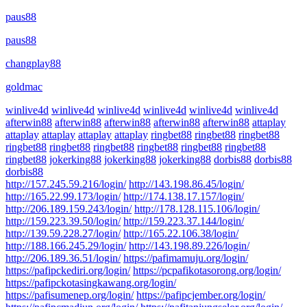
paus88
paus88
changplay88
goldmac
winlive4d
winlive4d
winlive4d
winlive4d
winlive4d
winlive4d
afterwin88
afterwin88
afterwin88
afterwin88
afterwin88
attaplay
attaplay
attaplay
attaplay
attaplay
ringbet88
ringbet88
ringbet88
ringbet88
ringbet88
ringbet88
ringbet88
ringbet88
ringbet88
ringbet88
jokerking88
jokerking88
jokerking88
dorbis88
dorbis88
dorbis88
http://157.245.59.216/login/
http://143.198.86.45/login/
http://165.22.99.173/login/
http://174.138.17.157/login/
http://206.189.159.243/login/
http://178.128.115.106/login/
http://159.223.39.50/login/
http://159.223.37.144/login/
http://139.59.228.27/login/
http://165.22.106.38/login/
http://188.166.245.29/login/
http://143.198.89.226/login/
http://206.189.36.51/login/
https://pafimamuju.org/login/
https://pafipckediri.org/login/
https://pcpafikotasorong.org/login/
https://pafipckotasingkawang.org/login/
https://pafisumenep.org/login/
https://pafipcjember.org/login/