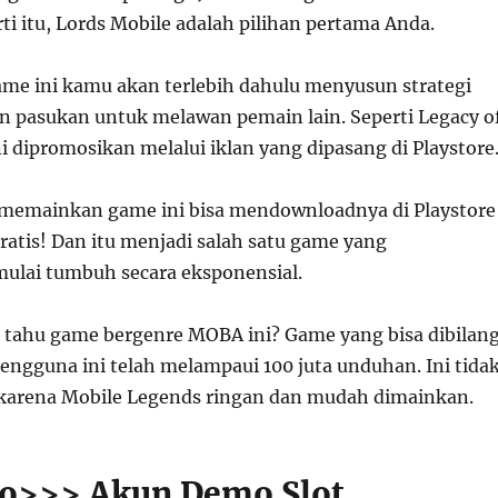
i itu, Lords Mobile adalah pilihan pertama Anda.
me ini kamu akan terlebih dahulu menyusun strategi
pasukan untuk melawan pemain lain. Seperti Legacy o
i dipromosikan melalui iklan yang dipasang di Playstore
 memainkan game ini bisa mendownloadnya di Playstore
ratis! Dan itu menjadi salah satu game yang
mulai tumbuh secara eksponensial.
k tahu game bergenre MOBA ini? Game yang bisa dibilan
pengguna ini telah melampaui 100 juta unduhan. Ini tida
arena Mobile Legends ringan dan mudah dimainkan.
o>>> Akun Demo Slot