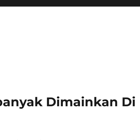
banyak Dimainkan Di