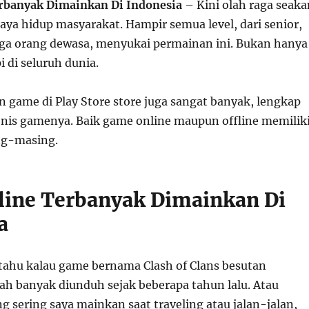
rbanyak Dimainkan Di Indonesia
– Kini olah raga seaka
aya hidup masyarakat. Hampir semua level, dari senior,
ga orang dewasa, menyukai permainan ini. Bukan hanya
i di seluruh dunia.
han game di Play Store store juga sangat banyak, lengkap
enis gamenya. Baik game online maupun offline memilik
ng-masing.
ine Terbanyak Dimainkan Di
a
ahu kalau game bernama Clash of Clans besutan
dah banyak diunduh sejak beberapa tahun lalu. Atau
 sering saya mainkan saat traveling atau jalan-jalan,