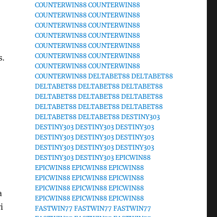
COUNTERWIN88
COUNTERWIN88
COUNTERWIN88
COUNTERWIN88
COUNTERWIN88
COUNTERWIN88
COUNTERWIN88
COUNTERWIN88
COUNTERWIN88
COUNTERWIN88
COUNTERWIN88
COUNTERWIN88
s.
COUNTERWIN88
COUNTERWIN88
COUNTERWIN88
DELTABET88
DELTABET88
DELTABET88
DELTABET88
DELTABET88
DELTABET88
DELTABET88
DELTABET88
DELTABET88
DELTABET88
DELTABET88
DELTABET88
DELTABET88
DESTINY303
DESTINY303
DESTINY303
DESTINY303
DESTINY303
DESTINY303
DESTINY303
DESTINY303
DESTINY303
DESTINY303
DESTINY303
DESTINY303
EPICWIN88
EPICWIN88
EPICWIN88
EPICWIN88
EPICWIN88
EPICWIN88
EPICWIN88
EPICWIN88
EPICWIN88
EPICWIN88
a
EPICWIN88
EPICWIN88
EPICWIN88
i
FASTWIN77
FASTWIN77
FASTWIN77