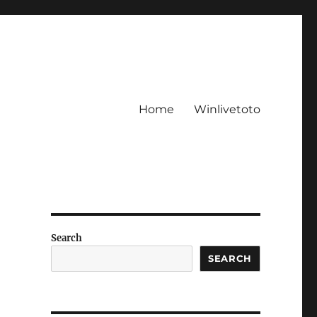
Home
Winlivetoto
Search
SEARCH