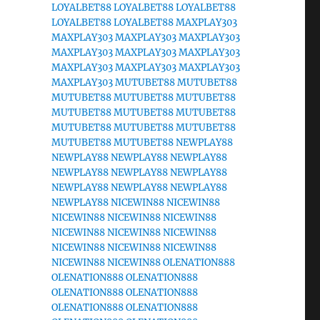
LOYALBET88
LOYALBET88
LOYALBET88
LOYALBET88
LOYALBET88
MAXPLAY303
MAXPLAY303
MAXPLAY303
MAXPLAY303
MAXPLAY303
MAXPLAY303
MAXPLAY303
MAXPLAY303
MAXPLAY303
MAXPLAY303
MAXPLAY303
MUTUBET88
MUTUBET88
MUTUBET88
MUTUBET88
MUTUBET88
MUTUBET88
MUTUBET88
MUTUBET88
MUTUBET88
MUTUBET88
MUTUBET88
MUTUBET88
MUTUBET88
NEWPLAY88
NEWPLAY88
NEWPLAY88
NEWPLAY88
NEWPLAY88
NEWPLAY88
NEWPLAY88
NEWPLAY88
NEWPLAY88
NEWPLAY88
NEWPLAY88
NICEWIN88
NICEWIN88
NICEWIN88
NICEWIN88
NICEWIN88
NICEWIN88
NICEWIN88
NICEWIN88
NICEWIN88
NICEWIN88
NICEWIN88
NICEWIN88
NICEWIN88
OLENATION888
OLENATION888
OLENATION888
OLENATION888
OLENATION888
OLENATION888
OLENATION888