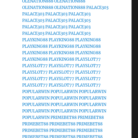
OLENATION888
OLENATION888
OLENATION888
OLENATION888
PALACE303
PALACE303
PALACE303
PALACE303
PALACE303
PALACE303
PALACE303
PALACE303
PALACE303
PALACE303
PALACE303
PALACE303
PALACE303
PLAYKING88
PLAYKING88
PLAYKING88
PLAYKING88
PLAYKING88
PLAYKING88
PLAYKING88
PLAYKING88
PLAYKING88
PLAYKING88
PLAYKING88
PLAYSLOT77
PLAYSLOT77
PLAYSLOT77
PLAYSLOT77
PLAYSLOT77
PLAYSLOT77
PLAYSLOT77
PLAYSLOT77
PLAYSLOT77
PLAYSLOT77
PLAYSLOT77
PLAYSLOT77
PLAYSLOT77
POPULARWIN
POPULARWIN
POPULARWIN
POPULARWIN
POPULARWIN
POPULARWIN
POPULARWIN
POPULARWIN
POPULARWIN
POPULARWIN
POPULARWIN
POPULARWIN
POPULARWIN
PRIMEBET88
PRIMEBET88
PRIMEBET88
PRIMEBET88
PRIMEBET88
PRIMEBET88
PRIMEBET88
PRIMEBET88
PRIMEBET88
PRIMEBET88
PRIMEBET88