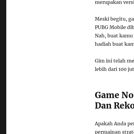
merupakan versi
Meski begitu, ga
PUBG Mobile dib
Nah, buat kamu 
hadiah buat kam
Gim ini telah m
lebih dari 100 j
Game Nom
Dan Reko
Apakah Anda pe
permainan strat