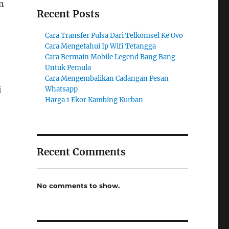
n
Recent Posts
Cara Transfer Pulsa Dari Telkomsel Ke Ovo
Cara Mengetahui Ip Wifi Tetangga
Cara Bermain Mobile Legend Bang Bang
Untuk Pemula
Cara Mengembalikan Cadangan Pesan
i
Whatsapp
Harga 1 Ekor Kambing Kurban
Recent Comments
No comments to show.