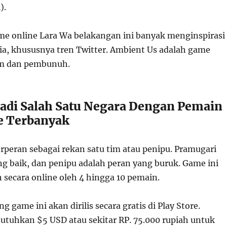
).
e online Lara Wa belakangan ini banyak menginspirasi
ia, khususnya tren Twitter. Ambient Us adalah game
im dan pembunuh.
Jadi Salah Satu Negara Dengan Pemain
e Terbanyak
rperan sebagai rekan satu tim atau penipu. Pramugari
ng baik, dan penipu adalah peran yang buruk. Game ini
 secara online oleh 4 hingga 10 pemain.
 game ini akan dirilis secara gratis di Play Store.
utuhkan $5 USD atau sekitar RP. 75.000 rupiah untuk