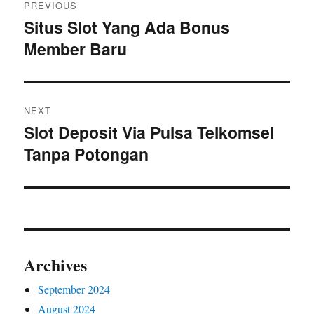
PREVIOUS
navigation
Situs Slot Yang Ada Bonus
Previous
Member Baru
post:
NEXT
Slot Deposit Via Pulsa Telkomsel
Next
Tanpa Potongan
post:
Archives
September 2024
August 2024