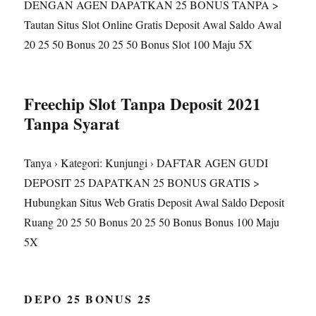
DENGAN AGEN DAPATKAN 25 BONUS TANPA >
Tautan Situs Slot Online Gratis Deposit Awal Saldo Awal
20 25 50 Bonus 20 25 50 Bonus Slot 100 Maju 5X
Freechip Slot Tanpa Deposit 2021
Tanpa Syarat
Tanya › Kategori: Kunjungi › DAFTAR AGEN GUDI
DEPOSIT 25 DAPATKAN 25 BONUS GRATIS >
Hubungkan Situs Web Gratis Deposit Awal Saldo Deposit
Ruang 20 25 50 Bonus 20 25 50 Bonus Bonus 100 Maju
5X
DEPO 25 BONUS 25