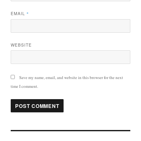
EMAIL
*
WEBSITE
Save my name, email, and website in this browser for the next
time I comment.
Post