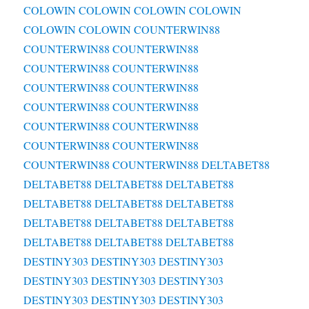
COLOWIN
COLOWIN
COLOWIN
COLOWIN
COLOWIN
COLOWIN
COUNTERWIN88
COUNTERWIN88
COUNTERWIN88
COUNTERWIN88
COUNTERWIN88
COUNTERWIN88
COUNTERWIN88
COUNTERWIN88
COUNTERWIN88
COUNTERWIN88
COUNTERWIN88
COUNTERWIN88
COUNTERWIN88
COUNTERWIN88
COUNTERWIN88
DELTABET88
DELTABET88
DELTABET88
DELTABET88
DELTABET88
DELTABET88
DELTABET88
DELTABET88
DELTABET88
DELTABET88
DELTABET88
DELTABET88
DELTABET88
DESTINY303
DESTINY303
DESTINY303
DESTINY303
DESTINY303
DESTINY303
DESTINY303
DESTINY303
DESTINY303