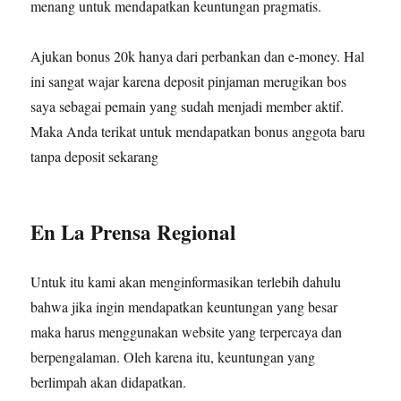
menang untuk mendapatkan keuntungan pragmatis.
Ajukan bonus 20k hanya dari perbankan dan e-money. Hal
ini sangat wajar karena deposit pinjaman merugikan bos
saya sebagai pemain yang sudah menjadi member aktif.
Maka Anda terikat untuk mendapatkan bonus anggota baru
tanpa deposit sekarang
En La Prensa Regional
Untuk itu kami akan menginformasikan terlebih dahulu
bahwa jika ingin mendapatkan keuntungan yang besar
maka harus menggunakan website yang terpercaya dan
berpengalaman. Oleh karena itu, keuntungan yang
berlimpah akan didapatkan.