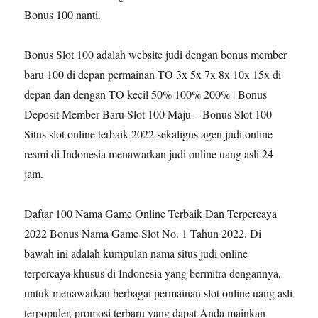
Bonus 100 nanti.
Bonus Slot 100 adalah website judi dengan bonus member
baru 100 di depan permainan TO 3x 5x 7x 8x 10x 15x di
depan dan dengan TO kecil 50% 100% 200% | Bonus
Deposit Member Baru Slot 100 Maju – Bonus Slot 100
Situs slot online terbaik 2022 sekaligus agen judi online
resmi di Indonesia menawarkan judi online uang asli 24
jam.
Daftar 100 Nama Game Online Terbaik Dan Terpercaya
2022 Bonus Nama Game Slot No. 1 Tahun 2022. Di
bawah ini adalah kumpulan nama situs judi online
terpercaya khusus di Indonesia yang bermitra dengannya,
untuk menawarkan berbagai permainan slot online uang asli
terpopuler, promosi terbaru yang dapat Anda mainkan