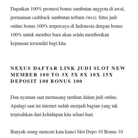
Dapatkan 100% promosi bonus sambutan anggota di awal,
permainan cashback sambutan terbaru (wcs). Situs judi
online bonus 100% terpercaya di Indonesia dengan bonus
100% untuk member baru akan selalu memberikan
kepuasan tersendiri bagi kita.
NEXUS DAFTAR LINK JUDI SLOT NEW
MEMBER 100 TO 3X 5X 8X 10X 15X
DEPOSIT 100 BONUS 100
Dan nyaman saat memasang taruhan dalam judi online.
Apalagi saat ini internet sudah menjadi bagian yang tak
terpisahkan dari kehidupan kita sehari-hari.
Banyak orang mencari kata kunci Slot Depo 10 Bonus 10