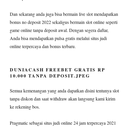
Dan sekarang anda juga bisa bermain live slot mendapatkan
bonus no deposit 2022 sekaligus bermain slot online seperti
game online tanpa deposit awal. Dengan segera daftar,
Anda bisa mendapatkan pulsa gratis melalui situs judi
online terpercaya dan bonus terbaru.
DUNIACASH FREEBET GRATIS RP
10.000 TANPA DEPOSIT.JPEG
Semua kemenangan yang anda dapatkan disini tentunya slot
tanpa diskon dan saat withdraw akan langsung kami kirim
ke rekening bos.
Pragmatic sebagai situs judi online 24 jam terpercaya 2021