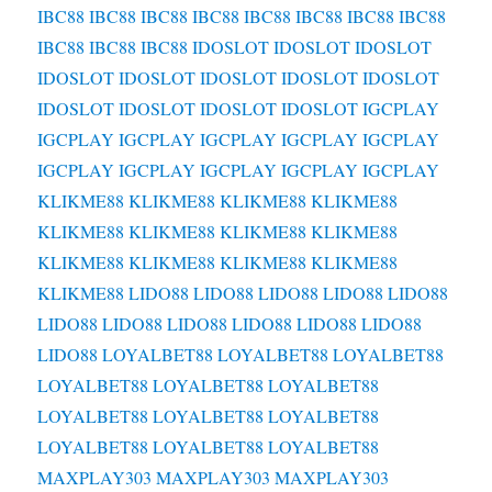
IBC88
IBC88
IBC88
IBC88
IBC88
IBC88
IBC88
IBC88
IBC88
IBC88
IBC88
IDOSLOT
IDOSLOT
IDOSLOT
IDOSLOT
IDOSLOT
IDOSLOT
IDOSLOT
IDOSLOT
IDOSLOT
IDOSLOT
IDOSLOT
IDOSLOT
IGCPLAY
IGCPLAY
IGCPLAY
IGCPLAY
IGCPLAY
IGCPLAY
IGCPLAY
IGCPLAY
IGCPLAY
IGCPLAY
IGCPLAY
KLIKME88
KLIKME88
KLIKME88
KLIKME88
KLIKME88
KLIKME88
KLIKME88
KLIKME88
KLIKME88
KLIKME88
KLIKME88
KLIKME88
KLIKME88
LIDO88
LIDO88
LIDO88
LIDO88
LIDO88
LIDO88
LIDO88
LIDO88
LIDO88
LIDO88
LIDO88
LIDO88
LOYALBET88
LOYALBET88
LOYALBET88
LOYALBET88
LOYALBET88
LOYALBET88
LOYALBET88
LOYALBET88
LOYALBET88
LOYALBET88
LOYALBET88
LOYALBET88
MAXPLAY303
MAXPLAY303
MAXPLAY303