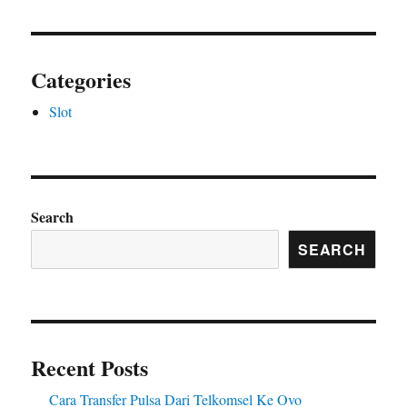
Categories
Slot
Search
SEARCH
Recent Posts
Cara Transfer Pulsa Dari Telkomsel Ke Ovo