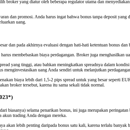
ih broker yang diatur oleh beberapa regulator utama dan menyediakan 
waran dan promosi. Anda harus ingat bahwa bonus tanpa deposit yang
eluarkan uang.
sar dan pada akhirnya evaluasi dengan hati-hati ketentuan bonus dan 
a harus membebaskan biaya perdagangan. Broker juga menghasilkan ua
spread yang tinggi, atau bahkan meningkatkan spreadnya dalam kondisi 
us menginvestasikan uang Anda sendiri untuk melanjutkan perdaganga
akan biaya lebih dari 1,5-2 pips spread untuk yang besar seperti EUR/
n broker tersebut, karena itu sama sekali tidak normal.
2023*)
dari biasanya) selama penarikan bonus, ini juga merupakan peringatan 
 akun trading Anda dengan mereka.
aya akan lebih penting daripada bonus satu kali, karena terlalu bany