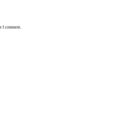
me I comment.