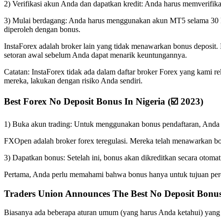
2) Verifikasi akun Anda dan dapatkan kredit: Anda harus memverifik
3) Mulai berdagang: Anda harus menggunakan akun MT5 selama 30 
diperoleh dengan bonus.
InstaForex adalah broker lain yang tidak menawarkan bonus deposit
setoran awal sebelum Anda dapat menarik keuntungannya.
Catatan: InstaForex tidak ada dalam daftar broker Forex yang kami
mereka, lakukan dengan risiko Anda sendiri.
Best Forex No Deposit Bonus In Nigeria (☑️ 2023)
1) Buka akun trading: Untuk menggunakan bonus pendaftaran, Anda 
FXOpen adalah broker forex teregulasi. Mereka telah menawarkan bo
3) Dapatkan bonus: Setelah ini, bonus akan dikreditkan secara oto
Pertama, Anda perlu memahami bahwa bonus hanya untuk tujuan perdaga
Traders Union Announces The Best No Deposit Bonus
Biasanya ada beberapa aturan umum (yang harus Anda ketahui) yang d