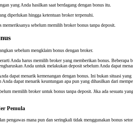
ungan yang Anda hasilkan saat berdagang dengan bonus itu.
g diperlukan hingga ketentuan broker terpenuhi.
us memeriksanya sebelum memilih broker bonus tanpa deposit.
onus
mbangkan sebelum mengklaim bonus dengan broker.
 berarti Anda harus memilih broker yang memberikan bonus. Beberapa
i mengharuskan Anda untuk melakukan deposit sebelum Anda dapat mena
Anda dapat menarik kemenangan dengan bonus. Ini bukan situasi yan
m Anda dapat menarik keuntungan apa pun yang dihasilkan dari mempe
ebelum memilih broker untuk bonus tanpa deposit. Jika ada sesuatu y
der Pemula
badan pengawas mana pun dan seringkali tidak menggunakan bonus set