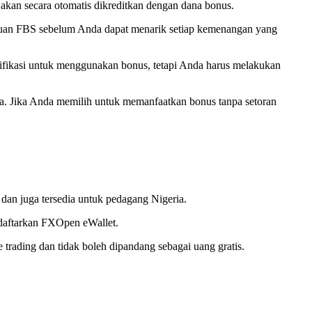
akan secara otomatis dikreditkan dengan dana bonus.
uan FBS sebelum Anda dapat menarik setiap kemenangan yang
rifikasi untuk menggunakan bonus, tetapi Anda harus melakukan
ya. Jika Anda memilih untuk memanfaatkan bonus tanpa setoran
an juga tersedia untuk pedagang Nigeria.
ndaftarkan FXOpen eWallet.
trading dan tidak boleh dipandang sebagai uang gratis.