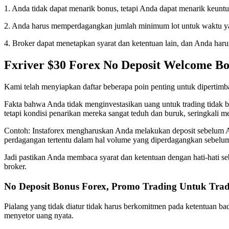
1. Anda tidak dapat menarik bonus, tetapi Anda dapat menarik keunt
2. Anda harus memperdagangkan jumlah minimum lot untuk waktu yan
4. Broker dapat menetapkan syarat dan ketentuan lain, dan Anda har
Fxriver $30 Forex No Deposit Welcome B
Kami telah menyiapkan daftar beberapa poin penting untuk diperti
Fakta bahwa Anda tidak menginvestasikan uang untuk trading tidak
tetapi kondisi penarikan mereka sangat teduh dan buruk, seringkal
Contoh: Instaforex mengharuskan Anda melakukan deposit sebelum 
perdagangan tertentu dalam hal volume yang diperdagangkan sebelu
Jadi pastikan Anda membaca syarat dan ketentuan dengan hati-hati s
broker.
No Deposit Bonus Forex, Promo Trading Untuk Tra
Pialang yang tidak diatur tidak harus berkomitmen pada ketentuan 
menyetor uang nyata.