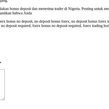
jang.
diakan bonus deposit dan menerima trader di Nigeria. Penting untuk m
emastikan bahwa Anda
forex bonus no deposit, no deposit bonus forex, no deposit bonus forex
 no deposit required, forex bonus no deposit required, forex trading b
*