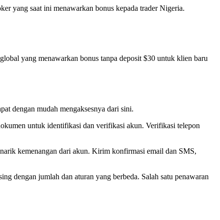
oker yang saat ini menawarkan bonus kepada trader Nigeria.
 global yang menawarkan bonus tanpa deposit $30 untuk klien baru
at dengan mudah mengaksesnya dari sini.
kumen untuk identifikasi dan verifikasi akun. Verifikasi telepon
 menarik kemenangan dari akun. Kirim konfirmasi email dan SMS,
ing dengan jumlah dan aturan yang berbeda. Salah satu penawaran