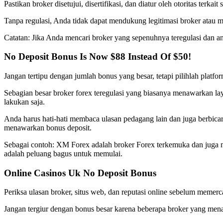
Pastikan broker disetujui, disertifikasi, dan diatur oleh otoritas terk
Tanpa regulasi, Anda tidak dapat mendukung legitimasi broker atau m
Catatan: Jika Anda mencari broker yang sepenuhnya teregulasi dan a
No Deposit Bonus Is Now $88 Instead Of $50!
Jangan tertipu dengan jumlah bonus yang besar, tetapi pilihlah platf
Sebagian besar broker forex teregulasi yang biasanya menawarkan la
lakukan saja.
Anda harus hati-hati membaca ulasan pedagang lain dan juga berbica
menawarkan bonus deposit.
Sebagai contoh: XM Forex adalah broker Forex terkemuka dan juga m
adalah peluang bagus untuk memulai.
Online Casinos Uk No Deposit Bonus
Periksa ulasan broker, situs web, dan reputasi online sebelum memer
Jangan tergiur dengan bonus besar karena beberapa broker yang mena