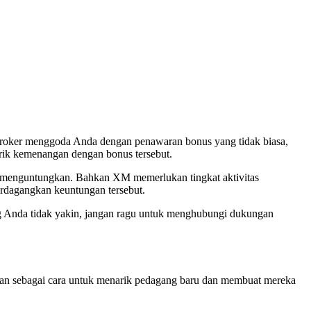
 broker menggoda Anda dengan penawaran bonus yang tidak biasa,
rik kemenangan dengan bonus tersebut.
g menguntungkan. Bahkan XM memerlukan tingkat aktivitas
rdagangkan keuntungan tersebut.
ang Anda tidak yakin, jangan ragu untuk menghubungi dukungan
oran sebagai cara untuk menarik pedagang baru dan membuat mereka