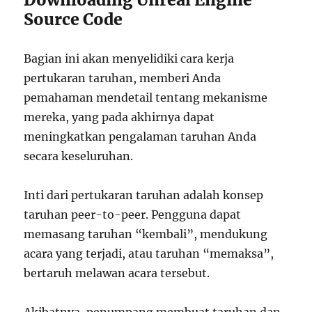
Source Code
Bagian ini akan menyelidiki cara kerja
pertukaran taruhan, memberi Anda
pemahaman mendetail tentang mekanisme
mereka, yang pada akhirnya dapat
meningkatkan pengalaman taruhan Anda
secara keseluruhan.
Inti dari pertukaran taruhan adalah konsep
taruhan peer-to-peer. Pengguna dapat
memasang taruhan “kembali”, mendukung
acara yang terjadi, atau taruhan “memaksa”,
bertaruh melawan acara tersebut.