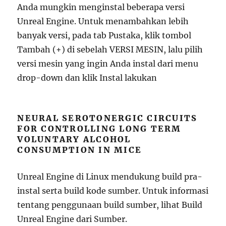
Anda mungkin menginstal beberapa versi
Unreal Engine. Untuk menambahkan lebih
banyak versi, pada tab Pustaka, klik tombol
Tambah (+) di sebelah VERSI MESIN, lalu pilih
versi mesin yang ingin Anda instal dari menu
drop-down dan klik Instal lakukan
NEURAL SEROTONERGIC CIRCUITS
FOR CONTROLLING LONG TERM
VOLUNTARY ALCOHOL
CONSUMPTION IN MICE
Unreal Engine di Linux mendukung build pra-
instal serta build kode sumber. Untuk informasi
tentang penggunaan build sumber, lihat Build
Unreal Engine dari Sumber.