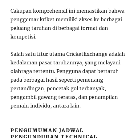
Cakupan komprehensif ini memastikan bahwa
penggemar kriket memiliki akses ke berbagai
peluang taruhan di berbagai format dan
kompetisi.
Salah satu fitur utama CricketExchange adalah
kedalaman pasar taruhannya, yang melayani
olahraga tertentu. Pengguna dapat bertaruh
pada berbagai hasil seperti pemenang
pertandingan, pencetak gol terbanyak,
pengambil gawang teratas, dan penampilan
pemain individu, antara lain.
PENGUMUMAN JADWAL
PENGUNDURAN TECHNICAL