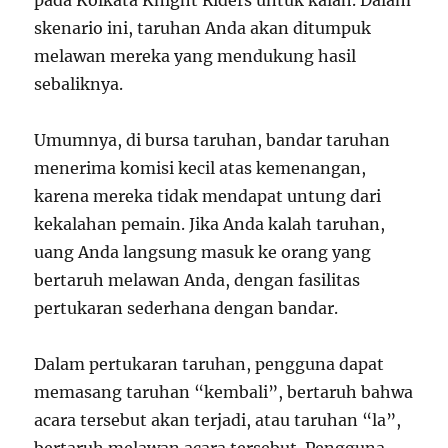
pada Kolkata Knight Riders untuk kalah. Dalam
skenario ini, taruhan Anda akan ditumpuk
melawan mereka yang mendukung hasil
sebaliknya.
Umumnya, di bursa taruhan, bandar taruhan
menerima komisi kecil atas kemenangan,
karena mereka tidak mendapat untung dari
kekalahan pemain. Jika Anda kalah taruhan,
uang Anda langsung masuk ke orang yang
bertaruh melawan Anda, dengan fasilitas
pertukaran sederhana dengan bandar.
Dalam pertukaran taruhan, pengguna dapat
memasang taruhan “kembali”, bertaruh bahwa
acara tersebut akan terjadi, atau taruhan “la”,