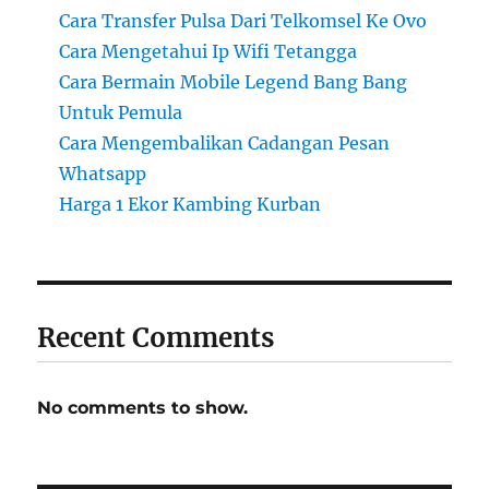
Cara Transfer Pulsa Dari Telkomsel Ke Ovo
Cara Mengetahui Ip Wifi Tetangga
Cara Bermain Mobile Legend Bang Bang
Untuk Pemula
Cara Mengembalikan Cadangan Pesan
Whatsapp
Harga 1 Ekor Kambing Kurban
Recent Comments
No comments to show.