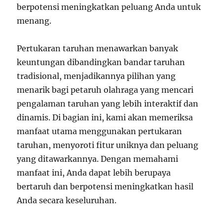
berpotensi meningkatkan peluang Anda untuk
menang.
Pertukaran taruhan menawarkan banyak
keuntungan dibandingkan bandar taruhan
tradisional, menjadikannya pilihan yang
menarik bagi petaruh olahraga yang mencari
pengalaman taruhan yang lebih interaktif dan
dinamis. Di bagian ini, kami akan memeriksa
manfaat utama menggunakan pertukaran
taruhan, menyoroti fitur uniknya dan peluang
yang ditawarkannya. Dengan memahami
manfaat ini, Anda dapat lebih berupaya
bertaruh dan berpotensi meningkatkan hasil
Anda secara keseluruhan.