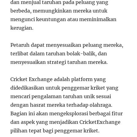
dan menjual taruhan pada peluang yang
berbeda, memungkinkan mereka untuk
mengunci keuntungan atau meminimalkan
kerugian.
Petaruh dapat menyesuaikan peluang mereka,
terlibat dalam taruhan bolak-balik, dan
menyesuaikan strategi taruhan mereka.
Cricket Exchange adalah platform yang
didedikasikan untuk penggemar kriket yang
mencari pengalaman taruhan unik sesuai
dengan hasrat mereka terhadap olahraga.
Bagian ini akan mengeksplorasi berbagai fitur
dan aspek yang menjadikan CricketExchange
pilihan tepat bagi penggemar kriket.