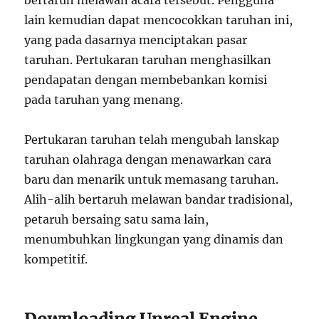
bertaruh melawan acara tersebut. Pengguna
lain kemudian dapat mencocokkan taruhan ini,
yang pada dasarnya menciptakan pasar
taruhan. Pertukaran taruhan menghasilkan
pendapatan dengan membebankan komisi
pada taruhan yang menang.
Pertukaran taruhan telah mengubah lanskap
taruhan olahraga dengan menawarkan cara
baru dan menarik untuk memasang taruhan.
Alih-alih bertaruh melawan bandar tradisional,
petaruh bersaing satu sama lain,
menumbuhkan lingkungan yang dinamis dan
kompetitif.
Downloading Unreal Engine