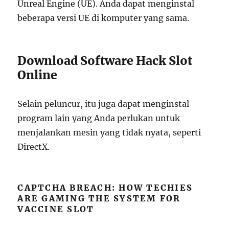
Unreal Engine (UE). Anda dapat menginstal
beberapa versi UE di komputer yang sama.
Download Software Hack Slot
Online
Selain peluncur, itu juga dapat menginstal
program lain yang Anda perlukan untuk
menjalankan mesin yang tidak nyata, seperti
DirectX.
CAPTCHA BREACH: HOW TECHIES
ARE GAMING THE SYSTEM FOR
VACCINE SLOT