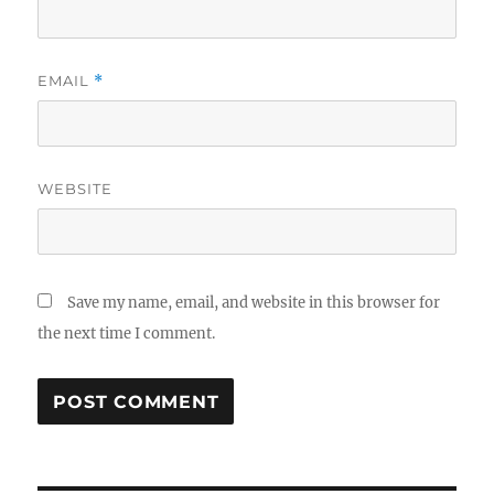
EMAIL
*
WEBSITE
Save my name, email, and website in this browser for
the next time I comment.