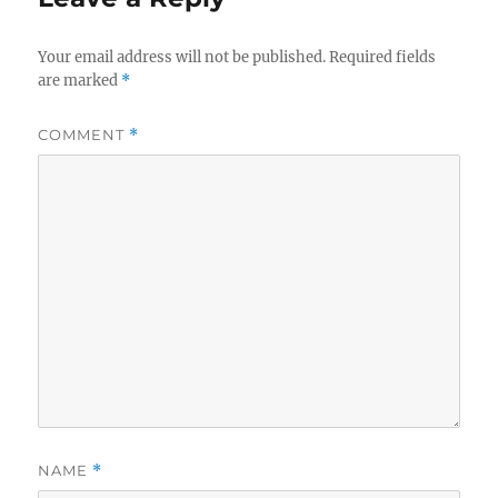
Your email address will not be published.
Required fields
are marked
*
COMMENT
*
NAME
*