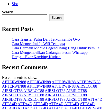
Slot
Search
Search
Recent Posts
Cara Transfer Pulsa Dari Telkomsel Ke Ovo
Cara Mengetahui Ip Wifi Tetangga
Cara Bermain Mobile Legend Bang Bang Untuk Pemula
Cara Mengembalikan Cadangan Pesan Whatsapp
Harga 1 Ekor Kambing Kurban
Recent Comments
No comments to show.
AFTERWIN88
AFTERWIN88
AFTERWIN88
AFTERWIN88
AFTERWIN88
AFTERWIN88
AFTERWIN88
AIRSLOT88
AIRSLOT88
AIRSLOT88
AIRSLOT88
AIRSLOT88
AIRSLOT88
AIRSLOT88
AIRSLOT88
AIRSLOT88
AIRSLOT88
AIRSLOT88
AIRSLOT88
AIRSLOT88
ATTA4D
ATTA4D
ATTA4D
ATTA4D
ATTA4D
ATTA4D
ATTA4D
ATTA4D
ATTA4D
ATTA4D
ATTA4D
ATTA4D
BETWING88