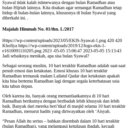
Syawal tidak kalah istimewanya dengan bulan Ramadhan atau
bulan Hijriah lainnya. Kita doakan agar semangat Ramadhan tetap
hidup di bulan-bulan lainnya, khususnya di bulan Syawal yang
diberkahi ini. .
Majalah Himmah No. 01/thn. L/2017
Https:///wp-content/uploads/2023/05/EKIS-Syawal-1.png 420 420
Khofiya https:///wp-content/uploads/2019/12/logo-ekis-1-
e1610091110205.png 2023 -05-05 15:06:47 2023-05-05 15:13:43
Jadi sebaiknya menikah, apa sisa bulan Syawal?
Sebagai seorang muslim, 10 hari terakhir Ramadhan adalah saat-saat
penuh emosi dan ketakutan. Emosi khusus 10 hari terakhir
Ramadhan termasuk malam Lailatul Qadar dan ketakutan apakah
kita bisa bertemu Ramadhan lagi dengan segala keterbatasan usia
kita tahun depan.
Oleh karena itu, banyak orang memanfaatkannya di 10 hari
Ramadhan berikutnya dengan beribadah lebih khusyuk dan lebih
baik. Banyak dari mereka beri’tikaf di masjid selama 10 hari terakhir
Ramadhan, menurut hadits yang diriwayatkan oleh ‘Aisyah.
“Pesan Allah itu serius – bahkan disembah dalam 10 hari terakhir
(bulan Ramadhan), yang melampaui ketulusan ibadah, kecuali