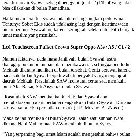
terakhir bulan Syawal sebagai pengganti (qadha’) i’tikaf yang tidak
bisa dilakukan di bulan Ramadhan.
Harta bulan terakhir Syawal adalah melangsungkan perkawinan.
Tentunya Sobat Ekis sudah tidak asing lagi dengan keistimewaan
bulan pertama Syawal ini, karena seringkali setelah Idul Fitri banyak
umat muslim yang menikah.
Lcd Touchscreen Fullset Crown Super Oppo A3s / A5 / C1 / 2
Namun faktanya, pada masa Jahiliyah, bulan Syawal justru
dianggap bukan bulan baik dan membawa sial, sehingga penduduk
Mekkah dilarang menikah di bulan tersebut. Cerita berawal karena
pada satu bulan Syawal terjadi wabah penyakit yang menjangkit
daerah Mekkah. Rasulullah SAW mengurai cerita saat menikahi
putri Abu Bakar, Siti Aisyah, di bulan Syawal.
“Rasulullah SAW menikahkanku di bulan Syawal dan
menghabiskan malam pertama denganku di bulan Syawal. Dimana
istrinya yang lebih perhatian dariku? (HR. Muslim, An-Nasa’i) .
Maka beliau menikah di bulan Syawal, salah satu sunnah Nabi,
dimana Nabi Muhammad SAW menikah di bulan Syawal.
“Yang terpenting bagi umat Islam adalah mengetahui bahwa bulan