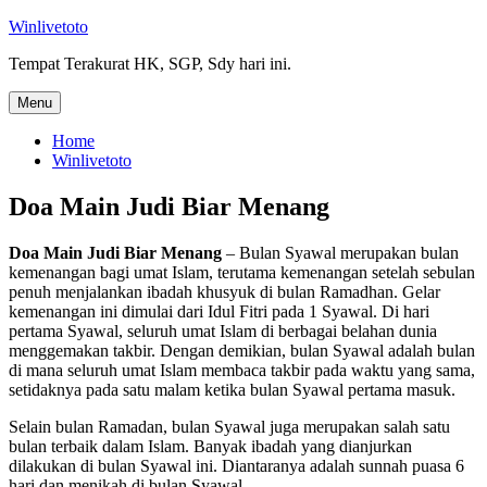
Skip
Winlivetoto
to
Tempat Terakurat HK, SGP, Sdy hari ini.
content
Menu
Home
Winlivetoto
Doa Main Judi Biar Menang
Doa Main Judi Biar Menang
– Bulan Syawal merupakan bulan
kemenangan bagi umat Islam, terutama kemenangan setelah sebulan
penuh menjalankan ibadah khusyuk di bulan Ramadhan. Gelar
kemenangan ini dimulai dari Idul Fitri pada 1 Syawal. Di hari
pertama Syawal, seluruh umat Islam di berbagai belahan dunia
menggemakan takbir. Dengan demikian, bulan Syawal adalah bulan
di mana seluruh umat Islam membaca takbir pada waktu yang sama,
setidaknya pada satu malam ketika bulan Syawal pertama masuk.
Selain bulan Ramadan, bulan Syawal juga merupakan salah satu
bulan terbaik dalam Islam. Banyak ibadah yang dianjurkan
dilakukan di bulan Syawal ini. Diantaranya adalah sunnah puasa 6
hari dan menikah di bulan Syawal.