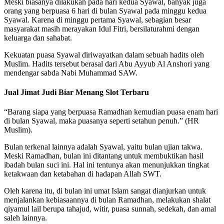
Meski biasanya dilakukan pada hari kedua Syawal, banyak juga
orang yang berpuasa 6 hari di bulan Syawal pada minggu kedua
Syawal. Karena di minggu pertama Syawal, sebagian besar
masyarakat masih merayakan Idul Fitri, bersilaturahmi dengan
keluarga dan sahabat.
Kekuatan puasa Syawal diriwayatkan dalam sebuah hadits oleh
Muslim. Hadits tersebut berasal dari Abu Ayyub Al Anshori yang
mendengar sabda Nabi Muhammad SAW.
Jual Jimat Judi Biar Menang Slot Terbaru
“Barang siapa yang berpuasa Ramadhan kemudian puasa enam hari
di bulan Syawal, maka puasanya seperti setahun penuh.” (HR
Muslim).
Bulan terkenal lainnya adalah Syawal, yaitu bulan ujian takwa.
Meski Ramadhan, bulan ini ditantang untuk membuktikan hasil
ibadah bulan suci ini. Hal ini tentunya akan menunjukkan tingkat
ketakwaan dan ketabahan di hadapan Allah SWT.
Oleh karena itu, di bulan ini umat Islam sangat dianjurkan untuk
menjalankan kebiasaannya di bulan Ramadhan, melakukan shalat
qiyamul lail berupa tahajud, witir, puasa sunnah, sedekah, dan amal
saleh lainnya.