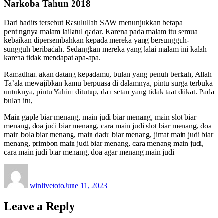
Narkoba Tahun 2018
Dari hadits tersebut Rasulullah SAW menunjukkan betapa
pentingnya malam lailatul qadar. Karena pada malam itu semua
kebaikan dipersembahkan kepada mereka yang bersungguh-
sungguh beribadah. Sedangkan mereka yang lalai malam ini kalah
karena tidak mendapat apa-apa.
Ramadhan akan datang kepadamu, bulan yang penuh berkah, Allah
Ta’ala mewajibkan kamu berpuasa di dalamnya, pintu surga terbuka
untuknya, pintu Yahim ditutup, dan setan yang tidak taat diikat. Pada
bulan itu,
Main gaple biar menang, main judi biar menang, main slot biar
menang, doa judi biar menang, cara main judi slot biar menang, doa
main bola biar menang, main dadu biar menang, jimat main judi biar
menang, primbon main judi biar menang, cara menang main judi,
cara main judi biar menang, doa agar menang main judi
Author
Posted
on
winlivetoto
June 11, 2023
Leave a Reply