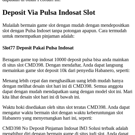
Deposit Via Pulsa Indosat Slot
Mulailah bermain game slot dengan mudah dengan mendepositkan
slot dengan Pulsa Indoset tanpa potongan apapun. Cara termudah
untuk menempatkan pinjaman adalah:
Slot77 Deposit Pakai Pulsa Indosat
Beragam game top indosat 10000 deposit pulsa bisa anda mainkan
di situs slot CMD398. Dengan mendaftar, Anda dapat langsung
memainkan game slot deposit 10k dari penyedia Habanero, seperti:
Menang lebih cepat dan menghasilkan uang lebih mudah hanya
dengan melihat desain slot hari ini di CMD398. Semua anggota
dapat dengan mudah mendapatkan uang dengan model slot ini. Mari
kita lihat desain slot hari ini di bawah ini.
Waktu hoki disediakan oleh situs slot teratas CMD398. Anda dapat
mengatur waktu bermain slot dengan waktu keberuntungan slot
Habanero yang menyenangkan hari ini, seperti:
CMD398 No Deposit Pinjaman Indosat IM3 Solusi terbaik adalah
menghibur diri dengan bermain game di situs judi slot. Anda dapat