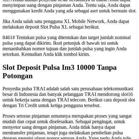
menyimpan uang dengan pinjaman Anda. Tentu saja, Anda dapat
menggunakan kredit Anda yang ada sebagai aset untuk bermain slot.
Jika Anda salah satu pengguna XL Mobile Network, Anda dapat
melakukan deposit Slot Pulsa XL sebagai berikut.
8461# Tentukan pulsa yang ditentukan dan target jumlah nominal
pulsa yang dapat dikirim. Ikuti petunjuk di bawah ini untuk
menambahkan nomor tujuan dan jumlah pulsa yang ingin Anda
setorkan. Kemudian Anda klik tombol kirim.
Slot Deposit Pulsa Im3 10000 Tanpa
Potongan
Penyedia pulsa TRAI adalah salah satu perusahaan telekomunikasi
besar di Indonesia dan banyak pelanggan TRAI mendorong slot16
untuk bekerja sama dengan TRAI telecom. Berikut cara deposit slot
dengan Tri Credit untuk ketiga pengguna tersebut.
Proses setoran pinjaman umumnya merupakan proses yang sangat
mudah dan cepat untuk diselesaikan. Sebagai pengingat, untuk
menyetor uang dengan pinjaman, Anda tidak hanya dapat
mentransfer pinjaman, tetapi juga melakukan pembelian pulsa
dengan mengisi ulang nomor setoran Anda. Yang perlu Anda tulis