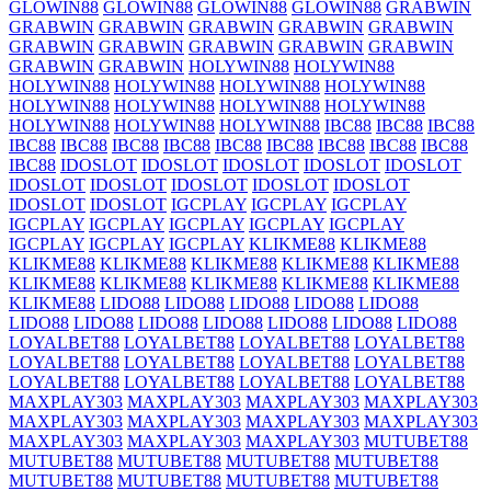
GLOWIN88
GLOWIN88
GLOWIN88
GLOWIN88
GRABWIN
GRABWIN
GRABWIN
GRABWIN
GRABWIN
GRABWIN
GRABWIN
GRABWIN
GRABWIN
GRABWIN
GRABWIN
GRABWIN
GRABWIN
HOLYWIN88
HOLYWIN88
HOLYWIN88
HOLYWIN88
HOLYWIN88
HOLYWIN88
HOLYWIN88
HOLYWIN88
HOLYWIN88
HOLYWIN88
HOLYWIN88
HOLYWIN88
HOLYWIN88
IBC88
IBC88
IBC88
IBC88
IBC88
IBC88
IBC88
IBC88
IBC88
IBC88
IBC88
IBC88
IBC88
IDOSLOT
IDOSLOT
IDOSLOT
IDOSLOT
IDOSLOT
IDOSLOT
IDOSLOT
IDOSLOT
IDOSLOT
IDOSLOT
IDOSLOT
IDOSLOT
IGCPLAY
IGCPLAY
IGCPLAY
IGCPLAY
IGCPLAY
IGCPLAY
IGCPLAY
IGCPLAY
IGCPLAY
IGCPLAY
IGCPLAY
KLIKME88
KLIKME88
KLIKME88
KLIKME88
KLIKME88
KLIKME88
KLIKME88
KLIKME88
KLIKME88
KLIKME88
KLIKME88
KLIKME88
KLIKME88
LIDO88
LIDO88
LIDO88
LIDO88
LIDO88
LIDO88
LIDO88
LIDO88
LIDO88
LIDO88
LIDO88
LIDO88
LOYALBET88
LOYALBET88
LOYALBET88
LOYALBET88
LOYALBET88
LOYALBET88
LOYALBET88
LOYALBET88
LOYALBET88
LOYALBET88
LOYALBET88
LOYALBET88
MAXPLAY303
MAXPLAY303
MAXPLAY303
MAXPLAY303
MAXPLAY303
MAXPLAY303
MAXPLAY303
MAXPLAY303
MAXPLAY303
MAXPLAY303
MAXPLAY303
MUTUBET88
MUTUBET88
MUTUBET88
MUTUBET88
MUTUBET88
MUTUBET88
MUTUBET88
MUTUBET88
MUTUBET88