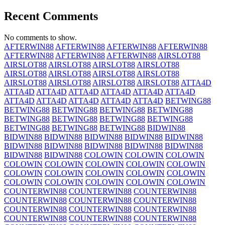
Recent Comments
No comments to show.
AFTERWIN88
AFTERWIN88
AFTERWIN88
AFTERWIN88
AFTERWIN88
AFTERWIN88
AFTERWIN88
AIRSLOT88
AIRSLOT88
AIRSLOT88
AIRSLOT88
AIRSLOT88
AIRSLOT88
AIRSLOT88
AIRSLOT88
AIRSLOT88
AIRSLOT88
AIRSLOT88
AIRSLOT88
AIRSLOT88
ATTA4D
ATTA4D
ATTA4D
ATTA4D
ATTA4D
ATTA4D
ATTA4D
ATTA4D
ATTA4D
ATTA4D
ATTA4D
ATTA4D
BETWING88
BETWING88
BETWING88
BETWING88
BETWING88
BETWING88
BETWING88
BETWING88
BETWING88
BETWING88
BETWING88
BETWING88
BIDWIN88
BIDWIN88
BIDWIN88
BIDWIN88
BIDWIN88
BIDWIN88
BIDWIN88
BIDWIN88
BIDWIN88
BIDWIN88
BIDWIN88
BIDWIN88
BIDWIN88
COLOWIN
COLOWIN
COLOWIN
COLOWIN
COLOWIN
COLOWIN
COLOWIN
COLOWIN
COLOWIN
COLOWIN
COLOWIN
COLOWIN
COLOWIN
COLOWIN
COLOWIN
COLOWIN
COLOWIN
COLOWIN
COUNTERWIN88
COUNTERWIN88
COUNTERWIN88
COUNTERWIN88
COUNTERWIN88
COUNTERWIN88
COUNTERWIN88
COUNTERWIN88
COUNTERWIN88
COUNTERWIN88
COUNTERWIN88
COUNTERWIN88