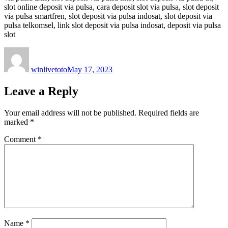
slot online deposit via pulsa, cara deposit slot via pulsa, slot deposit
via pulsa smartfren, slot deposit via pulsa indosat, slot deposit via
pulsa telkomsel, link slot deposit via pulsa indosat, deposit via pulsa
slot
Author
Posted
on
winlivetoto
May 17, 2023
Leave a Reply
Your email address will not be published.
Required fields are
marked
*
Comment
*
Name
*