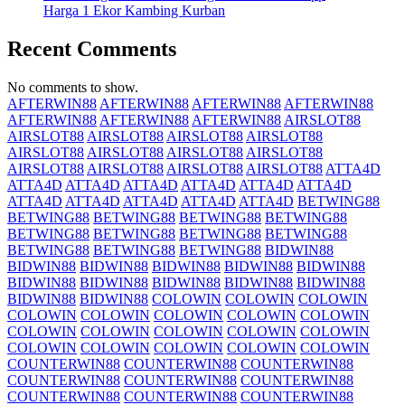
Harga 1 Ekor Kambing Kurban
Recent Comments
No comments to show.
AFTERWIN88
AFTERWIN88
AFTERWIN88
AFTERWIN88
AFTERWIN88
AFTERWIN88
AFTERWIN88
AIRSLOT88
AIRSLOT88
AIRSLOT88
AIRSLOT88
AIRSLOT88
AIRSLOT88
AIRSLOT88
AIRSLOT88
AIRSLOT88
AIRSLOT88
AIRSLOT88
AIRSLOT88
AIRSLOT88
ATTA4D
ATTA4D
ATTA4D
ATTA4D
ATTA4D
ATTA4D
ATTA4D
ATTA4D
ATTA4D
ATTA4D
ATTA4D
ATTA4D
BETWING88
BETWING88
BETWING88
BETWING88
BETWING88
BETWING88
BETWING88
BETWING88
BETWING88
BETWING88
BETWING88
BETWING88
BIDWIN88
BIDWIN88
BIDWIN88
BIDWIN88
BIDWIN88
BIDWIN88
BIDWIN88
BIDWIN88
BIDWIN88
BIDWIN88
BIDWIN88
BIDWIN88
BIDWIN88
COLOWIN
COLOWIN
COLOWIN
COLOWIN
COLOWIN
COLOWIN
COLOWIN
COLOWIN
COLOWIN
COLOWIN
COLOWIN
COLOWIN
COLOWIN
COLOWIN
COLOWIN
COLOWIN
COLOWIN
COLOWIN
COUNTERWIN88
COUNTERWIN88
COUNTERWIN88
COUNTERWIN88
COUNTERWIN88
COUNTERWIN88
COUNTERWIN88
COUNTERWIN88
COUNTERWIN88