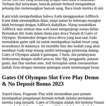
Terlepas dari kenyataan, banyak pemain berhasil mengalahkan
peluang dan memenangkan banyak uang. Baca kisah mereka di sini.
Kami telah memperhatikan bahwa Anda menggunakan AdBlock.
Kami tidak menampilkan iklan, tetapi tautan ke beberapa mungkin
tidak berfungsi dengan AdBlock diaktifkan. Harap nonaktifkan
AdBlock atau izinkan situs web kami mengunjungi semua daftar.
Benamkan diri Anda dalam dunia para dewa Yunani di Gates of
Olympus. Berinteraksi dengan dewa-dewa yang kuat saat Anda
memainkan game epik ini untuk mendapatkan hadiah besar yang
tersembunyi di dalamnya. Ini memiliki fitur dan hadiah yang akan
membuat Anda tetap tenang sambil menunggu pemenang datang.
Gates of Olympus adalah 6 gulungan, 5 baris, slot pembayaran
berkerumun dengan simbol pencar, fitur flip, pengganda, putaran
gratis, dan fitur taruhan ante. Jadi bersiaplah untuk memamerkan
hadiah Zeus dengan memutar gulungan untuk kemenangan besar.
Gates Of Olympus Slot Free Play Demo
& No Deposit Bonus 2023
Seperti biasa, Pragmatic Play telah memastikan para pemain
mendapatkan pengalaman bermain terbaik melalui permainan
mereka yang menarik. Gates of Olympus adalah slot bertema Yunani