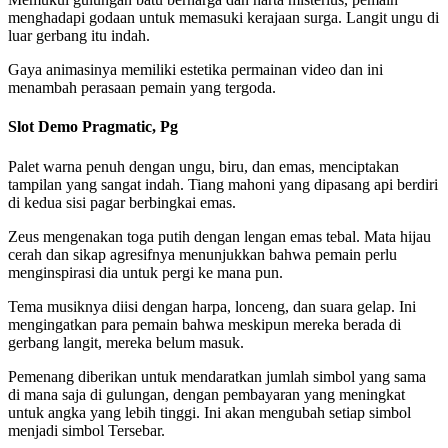
menghadapi godaan untuk memasuki kerajaan surga. Langit ungu di
luar gerbang itu indah.
Gaya animasinya memiliki estetika permainan video dan ini
menambah perasaan pemain yang tergoda.
Slot Demo Pragmatic, Pg
Palet warna penuh dengan ungu, biru, dan emas, menciptakan
tampilan yang sangat indah. Tiang mahoni yang dipasang api berdiri
di kedua sisi pagar berbingkai emas.
Zeus mengenakan toga putih dengan lengan emas tebal. Mata hijau
cerah dan sikap agresifnya menunjukkan bahwa pemain perlu
menginspirasi dia untuk pergi ke mana pun.
Tema musiknya diisi dengan harpa, lonceng, dan suara gelap. Ini
mengingatkan para pemain bahwa meskipun mereka berada di
gerbang langit, mereka belum masuk.
Pemenang diberikan untuk mendaratkan jumlah simbol yang sama
di mana saja di gulungan, dengan pembayaran yang meningkat
untuk angka yang lebih tinggi. Ini akan mengubah setiap simbol
menjadi simbol Tersebar.