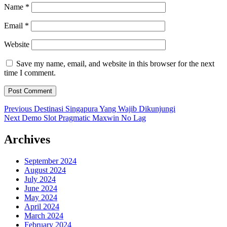
Name
*
Email
*
Website
Save my name, email, and website in this browser for the next
time I comment.
Post
Previous
Previous
Destinasi Singapura Yang Wajib Dikunjungi
Next
post:
Next
Demo Slot Pragmatic Maxwin No Lag
navigation
post:
Archives
September 2024
August 2024
July 2024
June 2024
May 2024
April 2024
March 2024
February 2024