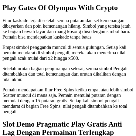
Play Gates Of Olympus With Crypto
Fitur kaskade terjadi setelah semua putaran dan set kemenangan
dibayarkan dan poin kemenangan hilang. Simbol yang tersisa jatuh
ke bagian bawah layar dan ruang kosong diisi dengan simbol baru.
Pemain bisa mendapatkan kaskade tanpa batas.
Empat simbol pengganda muncul di semua gulungan. Setiap kali
pemain mendarat di simbol pengali, mereka akan menerima nilai
pengali acak mulai dari x2 hingga x500.
Setelah urutan bagian pengurangan selesai, semua simbol Pengali
ditambahkan dan total kemenangan dari urutan dikalikan dengan
nilai akhir.
Pemain mendapatkan fitur Free Spins ketika empat atau lebih simbol
Scatter muncul di mana saja. Pemain memulai putaran dengan
memulai dengan 15 putaran gratis. Setiap kali simbol pengali
mendarat di bagian Free Spins, nilai pengali ditambahkan ke total
pengali.
Slot Demo Pragmatic Play Gratis Anti
Lag Dengan Permainan Terlengkap