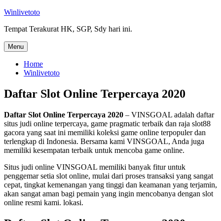
Skip
Winlivetoto
to
Tempat Terakurat HK, SGP, Sdy hari ini.
content
Menu
Home
Winlivetoto
Daftar Slot Online Terpercaya 2020
Daftar Slot Online Terpercaya 2020
– VINSGOAL adalah daftar
situs judi online terpercaya, game pragmatic terbaik dan raja slot88
gacora yang saat ini memiliki koleksi game online terpopuler dan
terlengkap di Indonesia. Bersama kami VINSGOAL, Anda juga
memiliki kesempatan terbaik untuk mencoba game online.
Situs judi online VINSGOAL memiliki banyak fitur untuk
penggemar setia slot online, mulai dari proses transaksi yang sangat
cepat, tingkat kemenangan yang tinggi dan keamanan yang terjamin,
akan sangat aman bagi pemain yang ingin mencobanya dengan slot
online resmi kami. lokasi.