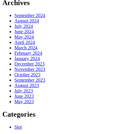
Archives
September 2024
August 2024
July 2024
June 2024
May 2024
April 2024
March 2024
February 2024
January 2024
December 2023
November 2023
October 2023
September 2023
August 2023
July 2023
June 2023
May 2023
Categories
Slot