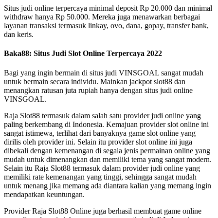
Situs judi online terpercaya minimal deposit Rp 20.000 dan minimal
withdraw hanya Rp 50.000. Mereka juga menawarkan berbagai
layanan transaksi termasuk linkay, ovo, dana, gopay, transfer bank,
dan keris.
Baka88: Situs Judi Slot Online Terpercaya 2022
Bagi yang ingin bermain di situs judi VINSGOAL sangat mudah
untuk bermain secara individu. Mainkan jackpot slot88 dan
menangkan ratusan juta rupiah hanya dengan situs judi online
VINSGOAL.
Raja Slot88 termasuk dalam salah satu provider judi online yang
paling berkembang di Indonesia. Kemajuan provider slot online ini
sangat istimewa, terlihat dari banyaknya game slot online yang
dirilis oleh provider ini. Selain itu provider slot online ini juga
dibekali dengan kemenangan di segala jenis permainan online yang
mudah untuk dimenangkan dan memiliki tema yang sangat modern.
Selain itu Raja Slot88 termasuk dalam provider judi online yang
memiliki rate kemenangan yang tinggi, sehingga sangat mudah
untuk menang jika memang ada diantara kalian yang memang ingin
mendapatkan keuntungan.
Provider Raja Slot88 Online juga berhasil membuat game online