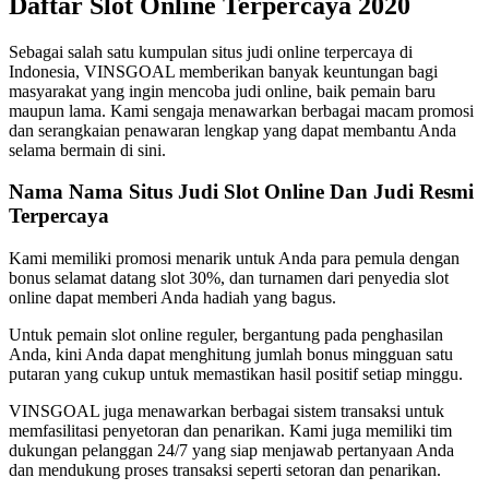
Daftar Slot Online Terpercaya 2020
Sebagai salah satu kumpulan situs judi online terpercaya di
Indonesia, VINSGOAL memberikan banyak keuntungan bagi
masyarakat yang ingin mencoba judi online, baik pemain baru
maupun lama. Kami sengaja menawarkan berbagai macam promosi
dan serangkaian penawaran lengkap yang dapat membantu Anda
selama bermain di sini.
Nama Nama Situs Judi Slot Online Dan Judi Resmi
Terpercaya
Kami memiliki promosi menarik untuk Anda para pemula dengan
bonus selamat datang slot 30%, dan turnamen dari penyedia slot
online dapat memberi Anda hadiah yang bagus.
Untuk pemain slot online reguler, bergantung pada penghasilan
Anda, kini Anda dapat menghitung jumlah bonus mingguan satu
putaran yang cukup untuk memastikan hasil positif setiap minggu.
VINSGOAL juga menawarkan berbagai sistem transaksi untuk
memfasilitasi penyetoran dan penarikan. Kami juga memiliki tim
dukungan pelanggan 24/7 yang siap menjawab pertanyaan Anda
dan mendukung proses transaksi seperti setoran dan penarikan.