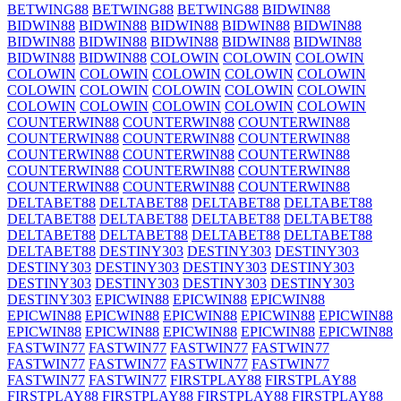
BETWING88
BETWING88
BETWING88
BIDWIN88
BIDWIN88
BIDWIN88
BIDWIN88
BIDWIN88
BIDWIN88
BIDWIN88
BIDWIN88
BIDWIN88
BIDWIN88
BIDWIN88
BIDWIN88
BIDWIN88
COLOWIN
COLOWIN
COLOWIN
COLOWIN
COLOWIN
COLOWIN
COLOWIN
COLOWIN
COLOWIN
COLOWIN
COLOWIN
COLOWIN
COLOWIN
COLOWIN
COLOWIN
COLOWIN
COLOWIN
COLOWIN
COUNTERWIN88
COUNTERWIN88
COUNTERWIN88
COUNTERWIN88
COUNTERWIN88
COUNTERWIN88
COUNTERWIN88
COUNTERWIN88
COUNTERWIN88
COUNTERWIN88
COUNTERWIN88
COUNTERWIN88
COUNTERWIN88
COUNTERWIN88
COUNTERWIN88
DELTABET88
DELTABET88
DELTABET88
DELTABET88
DELTABET88
DELTABET88
DELTABET88
DELTABET88
DELTABET88
DELTABET88
DELTABET88
DELTABET88
DELTABET88
DESTINY303
DESTINY303
DESTINY303
DESTINY303
DESTINY303
DESTINY303
DESTINY303
DESTINY303
DESTINY303
DESTINY303
DESTINY303
DESTINY303
EPICWIN88
EPICWIN88
EPICWIN88
EPICWIN88
EPICWIN88
EPICWIN88
EPICWIN88
EPICWIN88
EPICWIN88
EPICWIN88
EPICWIN88
EPICWIN88
EPICWIN88
FASTWIN77
FASTWIN77
FASTWIN77
FASTWIN77
FASTWIN77
FASTWIN77
FASTWIN77
FASTWIN77
FASTWIN77
FASTWIN77
FIRSTPLAY88
FIRSTPLAY88
FIRSTPLAY88
FIRSTPLAY88
FIRSTPLAY88
FIRSTPLAY88