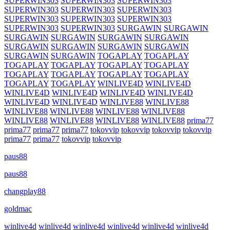
SUPERWIN303
SUPERWIN303
SUPERWIN303
SUPERWIN303
SUPERWIN303
SUPERWIN303
SUPERWIN303
SUPERWIN303
SUPERWIN303
SUPERWIN303
SUPERWIN303
SURGAWIN
SURGAWIN
SURGAWIN
SURGAWIN
SURGAWIN
SURGAWIN
SURGAWIN
SURGAWIN
SURGAWIN
SURGAWIN
SURGAWIN
SURGAWIN
TOGAPLAY
TOGAPLAY
TOGAPLAY
TOGAPLAY
TOGAPLAY
TOGAPLAY
TOGAPLAY
TOGAPLAY
TOGAPLAY
TOGAPLAY
TOGAPLAY
TOGAPLAY
WINLIVE4D
WINLIVE4D
WINLIVE4D
WINLIVE4D
WINLIVE4D
WINLIVE4D
WINLIVE4D
WINLIVE4D
WINLIVE88
WINLIVE88
WINLIVE88
WINLIVE88
WINLIVE88
WINLIVE88
WINLIVE88
WINLIVE88
WINLIVE88
WINLIVE88
prima77
prima77
prima77
prima77
tokovvip
tokovvip
tokovvip
tokovvip
prima77
prima77
tokovvip
tokovvip
paus88
paus88
changplay88
goldmac
winlive4d
winlive4d
winlive4d
winlive4d
winlive4d
winlive4d