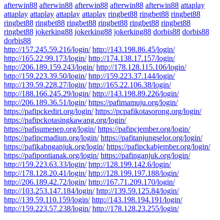
afterwin88
afterwin88
afterwin88
afterwin88
afterwin88
attaplay
attaplay
attaplay
attaplay
attaplay
ringbet88
ringbet88
ringbet88
ringbet88
ringbet88
ringbet88
ringbet88
ringbet88
ringbet88
ringbet88
jokerking88
jokerking88
jokerking88
dorbis88
dorbis88
dorbis88
http://157.245.59.216/login/
http://143.198.86.45/login/
http://165.22.99.173/login/
http://174.138.17.157/login/
http://206.189.159.243/login/
http://178.128.115.106/login/
http://159.223.39.50/login/
http://159.223.37.144/login/
http://139.59.228.27/login/
http://165.22.106.38/login/
http://188.166.245.29/login/
http://143.198.89.226/login/
http://206.189.36.51/login/
https://pafimamuju.org/login/
https://pafipckediri.org/login/
https://pcpafikotasorong.org/login/
https://pafipckotasingkawang.org/login/
https://pafisumenep.org/login/
https://pafipcjember.org/login/
https://pafipcmadiun.org/login/
https://pafitanjungselor.org/login/
https://pafikabnganjuk.org/login/
https://pafipckabjember.org/login/
https://pafipontianak.org/login/
https://pafinganjuk.org/login/
http://159.223.63.33/login/
http://128.199.142.6/login/
http://178.128.20.41/login/
http://128.199.197.188/login/
http://206.189.42.72/login/
http://167.71.209.170/login/
http://103.253.147.184/login/
http://139.59.125.84/login/
http://139.59.110.159/login/
http://143.198.194.191/login/
http://159.223.57.238/login/
http://178.128.23.255/login/