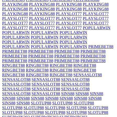
PLAYKING88
PLAYKING88
PLAYKING88
PLAYKING88
PLAYKING88
PLAYKING88
PLAYKING88
PLAYKING88
PLAYKING88
PLAYKING88
PLAYSLOT77
PLAYSLOT77
PLAYSLOT77
PLAYSLOT77
PLAYSLOT77
PLAYSLOT77
PLAYSLOT77
PLAYSLOT77
PLAYSLOT77
PLAYSLOT77
PLAYSLOT77
PLAYSLOT77
PLAYSLOT77
POPULARWIN
POPULARWIN
POPULARWIN
POPULARWIN
POPULARWIN
POPULARWIN
POPULARWIN
POPULARWIN
POPULARWIN
POPULARWIN
POPULARWIN
POPULARWIN
POPULARWIN
PRIMEBET88
PRIMEBET88
PRIMEBET88
PRIMEBET88
PRIMEBET88
PRIMEBET88
PRIMEBET88
PRIMEBET88
PRIMEBET88
PRIMEBET88
PRIMEBET88
PRIMEBET88
PRIMEBET88
RINGBET88
RINGBET88
RINGBET88
RINGBET88
RINGBET88
RINGBET88
RINGBET88
RINGBET88
RINGBET88
RINGBET88
RINGBET88
SENSASLOT88
SENSASLOT88
SENSASLOT88
SENSASLOT88
SENSASLOT88
SENSASLOT88
SENSASLOT88
SENSASLOT88
SENSASLOT88
SENSASLOT88
SENSASLOT88
SENSASLOT88
SINS88
SINS88
SINS88
SINS88
SINS88
SINS88
SINS88
SINS88
SINS88
SINS88
SINS88
SINS88
SLOTUP88
SLOTUP88
SLOTUP88
SLOTUP88
SLOTUP88
SLOTUP88
SLOTUP88
SLOTUP88
SLOTUP88
SLOTUP88
SLOTUP88
SLOTUP88
SLOTUP88