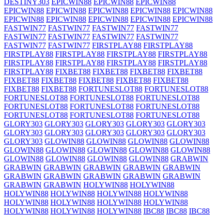
DESTINY303
EPICWIN88
EPICWIN88
EPICWIN88
EPICWIN88
EPICWIN88
EPICWIN88
EPICWIN88
EPICWIN88
EPICWIN88
EPICWIN88
EPICWIN88
EPICWIN88
EPICWIN88
FASTWIN77
FASTWIN77
FASTWIN77
FASTWIN77
FASTWIN77
FASTWIN77
FASTWIN77
FASTWIN77
FASTWIN77
FASTWIN77
FIRSTPLAY88
FIRSTPLAY88
FIRSTPLAY88
FIRSTPLAY88
FIRSTPLAY88
FIRSTPLAY88
FIRSTPLAY88
FIRSTPLAY88
FIRSTPLAY88
FIRSTPLAY88
FIRSTPLAY88
FIXBET88
FIXBET88
FIXBET88
FIXBET88
FIXBET88
FIXBET88
FIXBET88
FIXBET88
FIXBET88
FIXBET88
FIXBET88
FORTUNESLOT88
FORTUNESLOT88
FORTUNESLOT88
FORTUNESLOT88
FORTUNESLOT88
FORTUNESLOT88
FORTUNESLOT88
FORTUNESLOT88
FORTUNESLOT88
FORTUNESLOT88
FORTUNESLOT88
GLORY303
GLORY303
GLORY303
GLORY303
GLORY303
GLORY303
GLORY303
GLORY303
GLORY303
GLORY303
GLORY303
GLOWIN88
GLOWIN88
GLOWIN88
GLOWIN88
GLOWIN88
GLOWIN88
GLOWIN88
GLOWIN88
GLOWIN88
GLOWIN88
GLOWIN88
GLOWIN88
GLOWIN88
GRABWIN
GRABWIN
GRABWIN
GRABWIN
GRABWIN
GRABWIN
GRABWIN
GRABWIN
GRABWIN
GRABWIN
GRABWIN
GRABWIN
GRABWIN
HOLYWIN88
HOLYWIN88
HOLYWIN88
HOLYWIN88
HOLYWIN88
HOLYWIN88
HOLYWIN88
HOLYWIN88
HOLYWIN88
HOLYWIN88
HOLYWIN88
HOLYWIN88
HOLYWIN88
IBC88
IBC88
IBC88