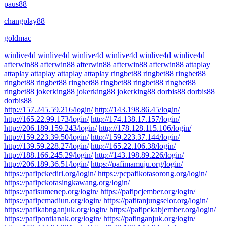
paus88
changplay88
goldmac
winlive4d
winlive4d
winlive4d
winlive4d
winlive4d
winlive4d
afterwin88
afterwin88
afterwin88
afterwin88
afterwin88
attaplay
attaplay
attaplay
attaplay
attaplay
ringbet88
ringbet88
ringbet88
ringbet88
ringbet88
ringbet88
ringbet88
ringbet88
ringbet88
ringbet88
jokerking88
jokerking88
jokerking88
dorbis88
dorbis88
dorbis88
http://157.245.59.216/login/
http://143.198.86.45/login/
http://165.22.99.173/login/
http://174.138.17.157/login/
http://206.189.159.243/login/
http://178.128.115.106/login/
http://159.223.39.50/login/
http://159.223.37.144/login/
http://139.59.228.27/login/
http://165.22.106.38/login/
http://188.166.245.29/login/
http://143.198.89.226/login/
http://206.189.36.51/login/
https://pafimamuju.org/login/
https://pafipckediri.org/login/
https://pcpafikotasorong.org/login/
https://pafipckotasingkawang.org/login/
https://pafisumenep.org/login/
https://pafipcjember.org/login/
https://pafipcmadiun.org/login/
https://pafitanjungselor.org/login/
https://pafikabnganjuk.org/login/
https://pafipckabjember.org/login/
https://pafipontianak.org/login/
https://pafinganjuk.org/login/