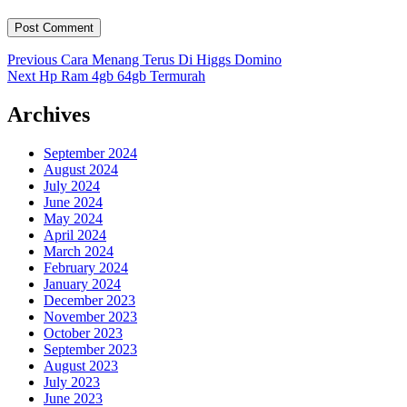
Post
Previous
Previous
Cara Menang Terus Di Higgs Domino
Next
post:
Next
Hp Ram 4gb 64gb Termurah
navigation
post:
Archives
September 2024
August 2024
July 2024
June 2024
May 2024
April 2024
March 2024
February 2024
January 2024
December 2023
November 2023
October 2023
September 2023
August 2023
July 2023
June 2023