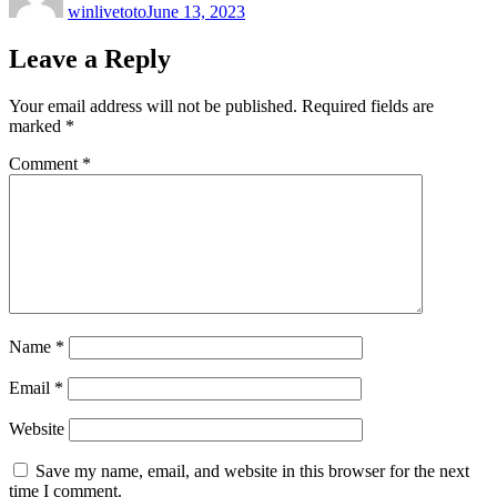
winlivetoto
June 13, 2023
Leave a Reply
Your email address will not be published.
Required fields are
marked
*
Comment
*
Name
*
Email
*
Website
Save my name, email, and website in this browser for the next
time I comment.