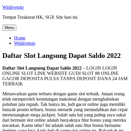
Skip
Winlivetoto
to
Tempat Terakurat HK, SGP, Sdy hari ini.
content
Menu
Home
Winlivetoto
Daftar Slot Langsung Dapat Saldo 2022
Daftar Slot Langsung Dapat Saldo 2022
– LOGIN LOGIN
ONLINE SLOT LINK WEBSITE GUDI SLOT 88 ONLINE
GACOR DEPOSITA PULSA TANPA DEPOSIT DANA 24 JAM
TERBAIK
Menawarkan game terbaru dengan game slot terbaik. Jutaan orang
telah memperoleh keuntungan maksimal dengan menghabiskan
puluhan juta rupiah. Tak hanya itu, judi gacor online juga memiliki
banyak promo terbaru, bonus menarik yang memudahkan dan cepat
memenangkan mega jackpot. Salah satu hal yang paling saya sukai
dari bermain slot online adalah banyaknya fitur bonus yang mereka
tawarkan. Kamu tahu? Ini adalah salah satu fitur bonus bernama
freebies yang bisa Anda beli di game slot online ini. Bukankah ini