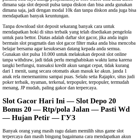
dimana saja slot deposit pulsa tanpa diskon dan bisa anda gunakan
dimana saja, jadi dengan modal 10k dan tanpa diskon anda juga bisa
mendapatkan banyak keuntungan.
Tanpa download slot deposit sekarang banyak cara untuk
mendapatkan hoki di situs terbaik yang telah disediakan pengelola
untuk para bettor. Diatas adalah daftar slot gacor, jika anda ingin
bermain slot pragmatis dan slot gacor filter maka anda bisa mencoba
belajar bersama agar kesuksesan datang kepada anda semua.
Gunakan slot pulsa 10.000 untuk melakukan deposit slot online
tanpa withdraw, jadi tidak perlu menghabiskan waktu lama karena
tangki berfungsi, transaksi kredit akun sangat cepat, tidak kurang
dari 1 menit, uang secara otomatis akan masuk ke akun. janda 1
anak rela menemanimu sampai puas. Selalu setia Rajapkv, situs judi
poker terbaik, nyaman, terkenal, terpopuler, terpopuler, termudah
menang, JP mudah, paling gakor dan terpercaya.
Slot Gacor Hari Ini — Slot Depo 20
Bonus 20 — Rtp/pola Jalan — Pasti Wd
— Hujan Petir — ГУЗ
Banyak orang yang masih ragu dalam memilih situs game slot
terpercaya dan masih bingung bagaimana cara mendapatkan akun