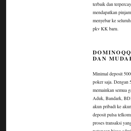
terbaik dan terperc
mendapatkan pinjaman
menyebar ke seluru
pkv KK baru.
DOMINOQQ 
DAN MUDA
Minimal deposit 500
poker saja. Dengan 
memainkan semua gam
Aduk, Bandark, BDK,
akun pribadi ke aku
deposit pulsa telkom
proses transaksi ya
potongan biaya admin