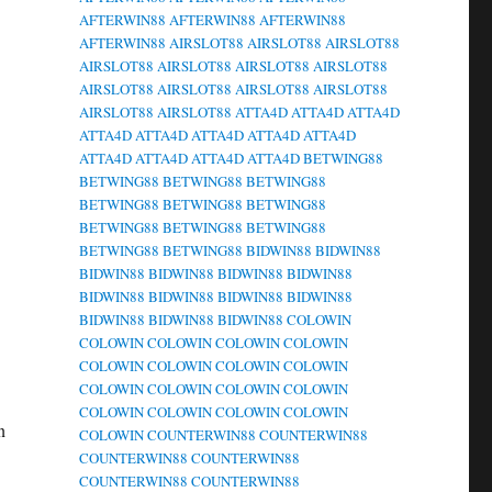
AFTERWIN88
AFTERWIN88
AFTERWIN88
AFTERWIN88
AIRSLOT88
AIRSLOT88
AIRSLOT88
AIRSLOT88
AIRSLOT88
AIRSLOT88
AIRSLOT88
AIRSLOT88
AIRSLOT88
AIRSLOT88
AIRSLOT88
AIRSLOT88
AIRSLOT88
ATTA4D
ATTA4D
ATTA4D
ATTA4D
ATTA4D
ATTA4D
ATTA4D
ATTA4D
ATTA4D
ATTA4D
ATTA4D
ATTA4D
BETWING88
BETWING88
BETWING88
BETWING88
I
BETWING88
BETWING88
BETWING88
BETWING88
BETWING88
BETWING88
BETWING88
BETWING88
BIDWIN88
BIDWIN88
BIDWIN88
BIDWIN88
BIDWIN88
BIDWIN88
BIDWIN88
BIDWIN88
BIDWIN88
BIDWIN88
BIDWIN88
BIDWIN88
BIDWIN88
COLOWIN
COLOWIN
COLOWIN
COLOWIN
COLOWIN
COLOWIN
COLOWIN
COLOWIN
COLOWIN
COLOWIN
COLOWIN
COLOWIN
COLOWIN
COLOWIN
COLOWIN
COLOWIN
COLOWIN
n
COLOWIN
COUNTERWIN88
COUNTERWIN88
COUNTERWIN88
COUNTERWIN88
COUNTERWIN88
COUNTERWIN88