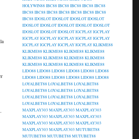
HOLYWIN88
IBC88
IBC88
IBC88
IBC88
IBC88
IBC88
IBC88
IBC88
IBC88
IBC88
IBC88
IBC88
IBC88
IDOSLOT
IDOSLOT
IDOSLOT
IDOSLOT
IDOSLOT
IDOSLOT
IDOSLOT
IDOSLOT
IDOSLOT
IDOSLOT
IDOSLOT
IDOSLOT
IGCPLAY
IGCPLAY
IGCPLAY
IGCPLAY
IGCPLAY
IGCPLAY
IGCPLAY
la
IGCPLAY
IGCPLAY
IGCPLAY
IGCPLAY
KLIKME88
KLIKME88
KLIKME88
KLIKME88
KLIKME88
KLIKME88
KLIKME88
KLIKME88
KLIKME88
KLIKME88
KLIKME88
KLIKME88
KLIKME88
LIDO88
LIDO88
LIDO88
LIDO88
LIDO88
LIDO88
er
LIDO88
LIDO88
LIDO88
LIDO88
LIDO88
LIDO88
LOYALBET88
LOYALBET88
LOYALBET88
LOYALBET88
LOYALBET88
LOYALBET88
LOYALBET88
LOYALBET88
LOYALBET88
LOYALBET88
LOYALBET88
LOYALBET88
MAXPLAY303
MAXPLAY303
MAXPLAY303
.
MAXPLAY303
MAXPLAY303
MAXPLAY303
MAXPLAY303
MAXPLAY303
MAXPLAY303
MAXPLAY303
MAXPLAY303
MUTUBET88
MUTUBET88
MUTUBET88
MUTUBET88