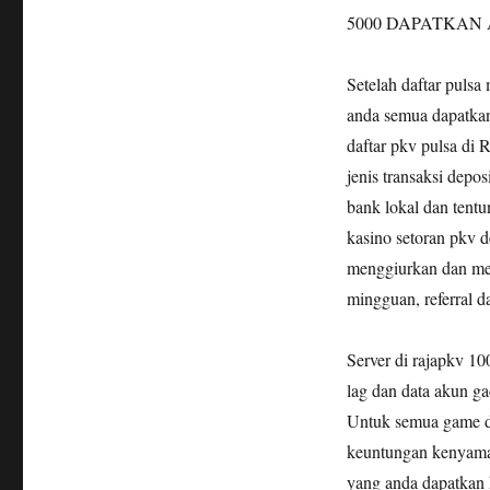
5000 DAPATKAN
Setelah daftar pulsa
anda semua dapatkan 
daftar pkv pulsa di
jenis transaksi depo
bank lokal dan tentu
kasino setoran pkv 
menggiurkan dan men
mingguan, referral da
Server di rajapkv 10
lag dan data akun ga
Untuk semua game di
keuntungan kenyaman
yang anda dapatkan k