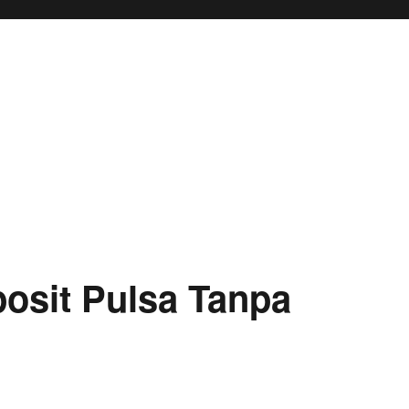
posit Pulsa Tanpa