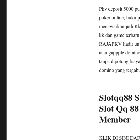
Pkv deposit 5000 pu
poker online, buku p
menawarkan judi Kk 
kk dan game terbaru 
RAJAPKV hadir untu
atau gappple domino
tanpa dipotong biaya
domino yang tergabu
Slotqq88 S
Slot Qq 88
Member
KLIK DI SINI D