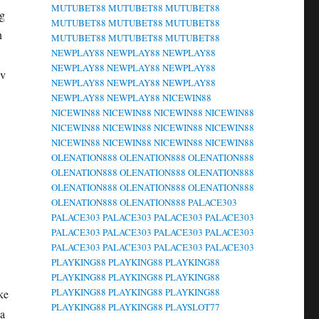
MUTUBET88
MUTUBET88
MUTUBET88
ng
MUTUBET88
MUTUBET88
MUTUBET88
n
MUTUBET88
MUTUBET88
MUTUBET88
NEWPLAY88
NEWPLAY88
NEWPLAY88
NEWPLAY88
NEWPLAY88
NEWPLAY88
kv
NEWPLAY88
NEWPLAY88
NEWPLAY88
NEWPLAY88
NEWPLAY88
NICEWIN88
NICEWIN88
NICEWIN88
NICEWIN88
NICEWIN88
NICEWIN88
NICEWIN88
NICEWIN88
NICEWIN88
NICEWIN88
NICEWIN88
NICEWIN88
NICEWIN88
OLENATION888
OLENATION888
OLENATION888
OLENATION888
OLENATION888
OLENATION888
OLENATION888
OLENATION888
OLENATION888
OLENATION888
OLENATION888
PALACE303
PALACE303
PALACE303
PALACE303
PALACE303
PALACE303
PALACE303
PALACE303
PALACE303
PALACE303
PALACE303
PALACE303
PALACE303
PLAYKING88
PLAYKING88
PLAYKING88
PLAYKING88
PLAYKING88
PLAYKING88
PLAYKING88
PLAYKING88
PLAYKING88
ke
PLAYKING88
PLAYKING88
PLAYSLOT77
da