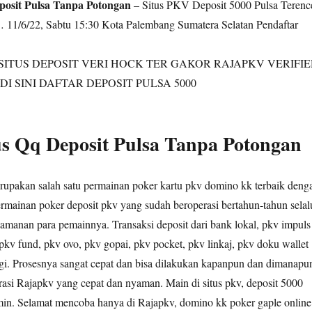
posit Pulsa Tanpa Potongan
– Situs PKV Deposit 5000 Pulsa Terenc
/6/22, Sabtu 15:30 Kota Palembang Sumatera Selatan Pendaftar
 SITUS DEPOSIT VERI HOCK TER GAKOR RAJAPKV VERIFI
DI SINI DAFTAR DEPOSIT PULSA 5000
us Qq Deposit Pulsa Tanpa Potongan
pakan salah satu permainan poker kartu pkv domino kk terbaik deng
ermainan poker deposit pkv yang sudah beroperasi bertahun-tahun selal
anan para pemainnya. Transaksi deposit dari bank lokal, pkv impuls
i pkv fund, pkv ovo, pkv gopai, pkv pocket, pkv linkaj, pkv doku wallet
gi. Prosesnya sangat cepat dan bisa dilakukan kapanpun dan dimanapu
rasi Rajapkv yang cepat dan nyaman. Main di situs pkv, deposit 5000
dmin. Selamat mencoba hanya di Rajapkv, domino kk poker gaple online