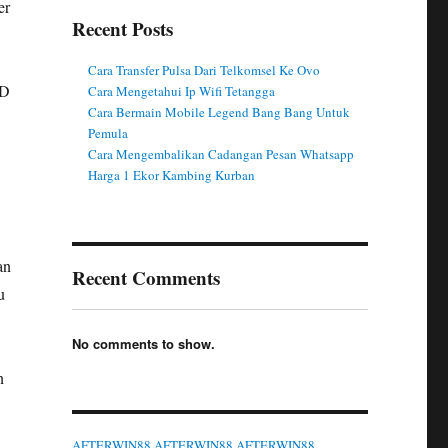
er
Recent Posts
Cara Transfer Pulsa Dari Telkomsel Ke Ovo
ED
Cara Mengetahui Ip Wifi Tetangga
Cara Bermain Mobile Legend Bang Bang Untuk
Pemula
Cara Mengembalikan Cadangan Pesan Whatsapp
Harga 1 Ekor Kambing Kurban
an
Recent Comments
u
No comments to show.
n
AFTERWIN88
AFTERWIN88
AFTERWIN88