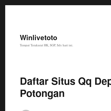
Winlivetoto
Tempat Terakurat HK, SGP, Sdy hari ini.
Daftar Situs Qq De
Potongan