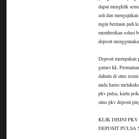
dapat mengklik semu
asli dan mengajukan 
ingin bermain judi 
memberikan solusi b
deposit menggunaka
Deposit merupakan p
games kk. Permainan 
dahulu di situs res
anda harus melakuka
pkv pulsa, kartu pok
situs pkv deposit pin
KLIK DISINI PK
DEPOSIT PULSA