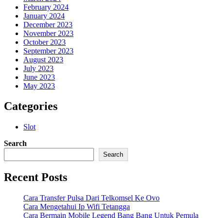
February 2024
January 2024
December 2023
November 2023
October 2023
September 2023
August 2023
July 2023
June 2023
May 2023
Categories
Slot
Search
Search
Recent Posts
Cara Transfer Pulsa Dari Telkomsel Ke Ovo
Cara Mengetahui Ip Wifi Tetangga
Cara Bermain Mobile Legend Bang Bang Untuk Pemula