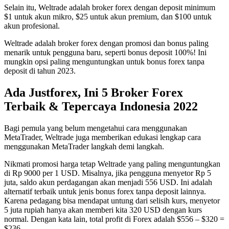
Selain itu, Weltrade adalah broker forex dengan deposit minimum
$1 untuk akun mikro, $25 untuk akun premium, dan $100 untuk
akun profesional.
Weltrade adalah broker forex dengan promosi dan bonus paling
menarik untuk pengguna baru, seperti bonus deposit 100%! Ini
mungkin opsi paling menguntungkan untuk bonus forex tanpa
deposit di tahun 2023.
Ada Justforex, Ini 5 Broker Forex
Terbaik & Tepercaya Indonesia 2022
Bagi pemula yang belum mengetahui cara menggunakan
MetaTrader, Weltrade juga memberikan edukasi lengkap cara
menggunakan MetaTrader langkah demi langkah.
Nikmati promosi harga tetap Weltrade yang paling menguntungkan
di Rp 9000 per 1 USD. Misalnya, jika pengguna menyetor Rp 5
juta, saldo akun perdagangan akan menjadi 556 USD. Ini adalah
alternatif terbaik untuk jenis bonus forex tanpa deposit lainnya.
Karena pedagang bisa mendapat untung dari selisih kurs, menyetor
5 juta rupiah hanya akan memberi kita 320 USD dengan kurs
normal. Dengan kata lain, total profit di Forex adalah $556 – $320 =
$236.