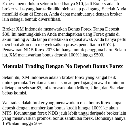
Exness memerlukan setoran kecil hanya $10, jadi Exness adalah
broker valas yang harus dimiliki oleh setiap pedagang. Setelah Anda
memiliki akun di Exness, Anda dapat membuatnya dengan broker
lain sebagai bentuk diversifikasi.
Broker XM Indonesia menawarkan Bonus Forex Tanpa Deposit
$30. Ini memungkinkan Anda mendapatkan uang Forex gratis di
akun trading Anda tanpa melakukan deposit awal. Anda hanya perlu
membuat akun dan menyelesaikan proses pendaftaran (KYC).
Penawaran NDB forex 2023 ini hanya untuk pengguna baru. Selain
itu, XM menawarkan bonus deposit 100% hingga $500.
Memulai Trading Dengan No Deposit Bonus Forex
Selain itu, XM Indonesia adalah broker forex yang sangat baik
untuk pemula. Terutama karena spread perdagangan awal minimum
ditetapkan sebesar $5, ini termasuk akun Mikro, Ultra, dan Standar
bebas komisi.
Weltrade adalah broker yang menawarkan opsi bonus forex tanpa
deposit dengan memberikan bonus kredit hingga 100% ke akun
MT5. Keuntungan forex NDB jauh lebih tinggi daripada broker lain
yang menawarkan promosi bonus sambutan forex. Bonusnya hanya
15% atau hingga 50%.