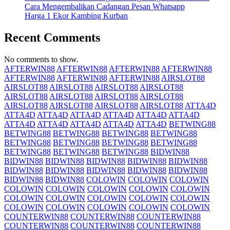
Cara Mengembalikan Cadangan Pesan Whatsapp
Harga 1 Ekor Kambing Kurban
Recent Comments
No comments to show.
AFTERWIN88
AFTERWIN88
AFTERWIN88
AFTERWIN88
AFTERWIN88
AFTERWIN88
AFTERWIN88
AIRSLOT88
AIRSLOT88
AIRSLOT88
AIRSLOT88
AIRSLOT88
AIRSLOT88
AIRSLOT88
AIRSLOT88
AIRSLOT88
AIRSLOT88
AIRSLOT88
AIRSLOT88
AIRSLOT88
ATTA4D
ATTA4D
ATTA4D
ATTA4D
ATTA4D
ATTA4D
ATTA4D
ATTA4D
ATTA4D
ATTA4D
ATTA4D
ATTA4D
BETWING88
BETWING88
BETWING88
BETWING88
BETWING88
BETWING88
BETWING88
BETWING88
BETWING88
BETWING88
BETWING88
BETWING88
BIDWIN88
BIDWIN88
BIDWIN88
BIDWIN88
BIDWIN88
BIDWIN88
BIDWIN88
BIDWIN88
BIDWIN88
BIDWIN88
BIDWIN88
BIDWIN88
BIDWIN88
COLOWIN
COLOWIN
COLOWIN
COLOWIN
COLOWIN
COLOWIN
COLOWIN
COLOWIN
COLOWIN
COLOWIN
COLOWIN
COLOWIN
COLOWIN
COLOWIN
COLOWIN
COLOWIN
COLOWIN
COLOWIN
COUNTERWIN88
COUNTERWIN88
COUNTERWIN88
COUNTERWIN88
COUNTERWIN88
COUNTERWIN88