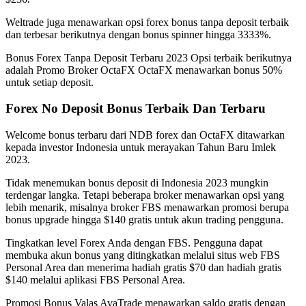
Weltrade juga menawarkan opsi forex bonus tanpa deposit terbaik
dan terbesar berikutnya dengan bonus spinner hingga 3333%.
Bonus Forex Tanpa Deposit Terbaru 2023 Opsi terbaik berikutnya
adalah Promo Broker OctaFX OctaFX menawarkan bonus 50%
untuk setiap deposit.
Forex No Deposit Bonus Terbaik Dan Terbaru
Welcome bonus terbaru dari NDB forex dan OctaFX ditawarkan
kepada investor Indonesia untuk merayakan Tahun Baru Imlek
2023.
Tidak menemukan bonus deposit di Indonesia 2023 mungkin
terdengar langka. Tetapi beberapa broker menawarkan opsi yang
lebih menarik, misalnya broker FBS menawarkan promosi berupa
bonus upgrade hingga $140 gratis untuk akun trading pengguna.
Tingkatkan level Forex Anda dengan FBS. Pengguna dapat
membuka akun bonus yang ditingkatkan melalui situs web FBS
Personal Area dan menerima hadiah gratis $70 dan hadiah gratis
$140 melalui aplikasi FBS Personal Area.
Promosi Bonus Valas AvaTrade menawarkan saldo gratis dengan