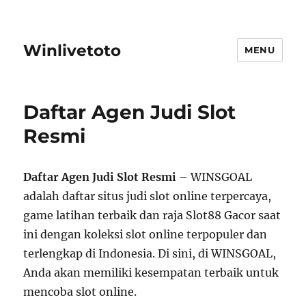
Winlivetoto
MENU
Daftar Agen Judi Slot
Resmi
Daftar Agen Judi Slot Resmi
– WINSGOAL
adalah daftar situs judi slot online terpercaya,
game latihan terbaik dan raja Slot88 Gacor saat
ini dengan koleksi slot online terpopuler dan
terlengkap di Indonesia. Di sini, di WINSGOAL,
Anda akan memiliki kesempatan terbaik untuk
mencoba slot online.