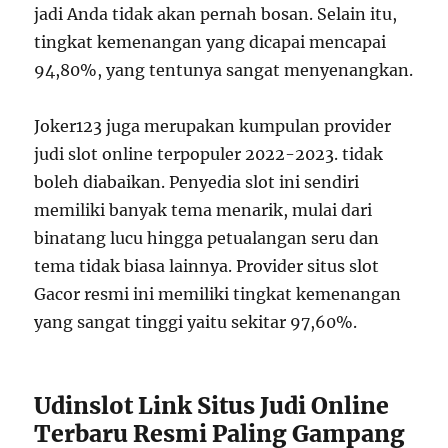
jadi Anda tidak akan pernah bosan. Selain itu,
tingkat kemenangan yang dicapai mencapai
94,80%, yang tentunya sangat menyenangkan.
Joker123 juga merupakan kumpulan provider
judi slot online terpopuler 2022-2023. tidak
boleh diabaikan. Penyedia slot ini sendiri
memiliki banyak tema menarik, mulai dari
binatang lucu hingga petualangan seru dan
tema tidak biasa lainnya. Provider situs slot
Gacor resmi ini memiliki tingkat kemenangan
yang sangat tinggi yaitu sekitar 97,60%.
Udinslot Link Situs Judi Online
Terbaru Resmi Paling Gampang