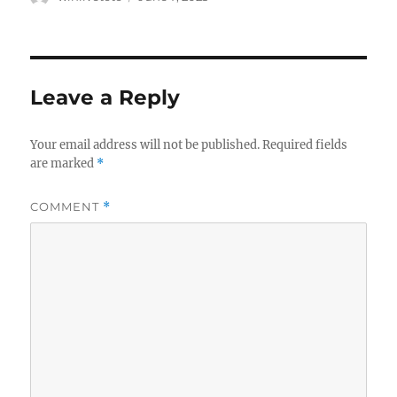
on
Leave a Reply
Your email address will not be published.
Required fields
are marked
*
COMMENT
*