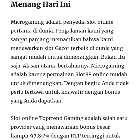
Menang Hari Ini
Microgaming adalah penyedia slot online
pertama di dunia. Pengalaman kami yang
sangat panjang memastikan bahwa kami
menawarkan slot Gacor terbaik di dunia yang
sangat mudah untuk dimenangkan. Bukan itu
saja. Alasan utama bertahannya Microgaming
adalah karena permainan Slot88 online mudah
untuk dimenangkan. Dengan begitu Anda tidak
perlu tertawa untuk khawatir dengan bonus
yang Anda dapatkan.
Slot online Toptrend Gaming adalah salah satu
provider yang menawarkan bonus besar
hampir 97,85% dengan RTP tertinggi untuk