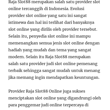
Raja Slot88 merupakan salah satu provider slot
online tercanggih di Indonesia. Evolusi
provider slot online yang satu ini sangat
istimewa dan hal ini terlihat dari banyaknya
slot online yang dirilis oleh provider tersebut.
Selain itu, penyedia slot online ini mampu
memenangkan semua jenis slot online dengan
hadiah yang mudah dan tema yang sangat
modern. Selain itu Raja Slot88 merupakan
salah satu provider judi slot online pemenang
terbaik sehingga sangat mudah untuk menang
jika memang ingin mendapatkan keuntungan.
Provider Raja Slot88 Online juga sukses
menciptakan slot online yang digandrungi oleh
para penggemar judi online terpercaya di