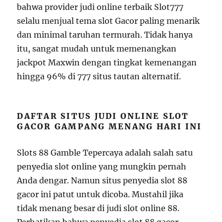
bahwa provider judi online terbaik Slot777
selalu menjual tema slot Gacor paling menarik
dan minimal taruhan termurah. Tidak hanya
itu, sangat mudah untuk memenangkan
jackpot Maxwin dengan tingkat kemenangan
hingga 96% di 777 situs tautan alternatif.
DAFTAR SITUS JUDI ONLINE SLOT
GACOR GAMPANG MENANG HARI INI
Slots 88 Gamble Tepercaya adalah salah satu
penyedia slot online yang mungkin pernah
Anda dengar. Namun situs penyedia slot 88
gacor ini patut untuk dicoba. Mustahil jika
tidak menang besar di judi slot online 88.