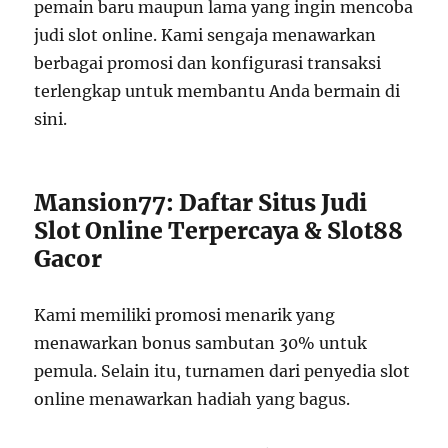
pemain baru maupun lama yang ingin mencoba
judi slot online. Kami sengaja menawarkan
berbagai promosi dan konfigurasi transaksi
terlengkap untuk membantu Anda bermain di
sini.
Mansion77: Daftar Situs Judi
Slot Online Terpercaya & Slot88
Gacor
Kami memiliki promosi menarik yang
menawarkan bonus sambutan 30% untuk
pemula. Selain itu, turnamen dari penyedia slot
online menawarkan hadiah yang bagus.