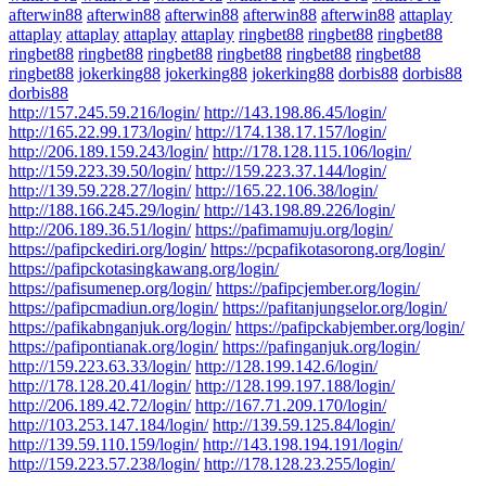
afterwin88
afterwin88
afterwin88
afterwin88
afterwin88
attaplay
attaplay
attaplay
attaplay
attaplay
ringbet88
ringbet88
ringbet88
ringbet88
ringbet88
ringbet88
ringbet88
ringbet88
ringbet88
ringbet88
jokerking88
jokerking88
jokerking88
dorbis88
dorbis88
dorbis88
http://157.245.59.216/login/
http://143.198.86.45/login/
http://165.22.99.173/login/
http://174.138.17.157/login/
http://206.189.159.243/login/
http://178.128.115.106/login/
http://159.223.39.50/login/
http://159.223.37.144/login/
http://139.59.228.27/login/
http://165.22.106.38/login/
http://188.166.245.29/login/
http://143.198.89.226/login/
http://206.189.36.51/login/
https://pafimamuju.org/login/
https://pafipckediri.org/login/
https://pcpafikotasorong.org/login/
https://pafipckotasingkawang.org/login/
https://pafisumenep.org/login/
https://pafipcjember.org/login/
https://pafipcmadiun.org/login/
https://pafitanjungselor.org/login/
https://pafikabnganjuk.org/login/
https://pafipckabjember.org/login/
https://pafipontianak.org/login/
https://pafinganjuk.org/login/
http://159.223.63.33/login/
http://128.199.142.6/login/
http://178.128.20.41/login/
http://128.199.197.188/login/
http://206.189.42.72/login/
http://167.71.209.170/login/
http://103.253.147.184/login/
http://139.59.125.84/login/
http://139.59.110.159/login/
http://143.198.194.191/login/
http://159.223.57.238/login/
http://178.128.23.255/login/