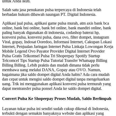
untuk Anda ikuti.
Salah satu jasa penukaran pulsa terpercaya di Indonesia telah
berbadan hukum dibawah naungan PT. Digital Indonesia.
Aplikasi jual pulsa, aplikasi game pulsa murah, atm axis bank bca
online, bank bni online, bank bri online, bank mandiri online, bank
paling banyak digunakan di indonesia, codashop baterai hp,
konversi pulsa, konversi pulsa, dana ovo, filter dompet, instagram
Viral, gopay, Indosat Ooredoo, Informasi Internet, Cakupan Lokasi
Internet, Penjualan Jaringan Internet Pulsa Linkaja Lowongan Kerja
Mobile Legend Ovo Payator Provider Digital Internet Provider
Pulsa Gratis Telkomsel Pulsa Tri Shopeepay Spotify Startup
Telcomcel Tips Startup Pulsa Tutorial Transfer Whatsapp Billing
Billing Billing. Lebih praktis dan mudah dimana tidak perlu
membawa uang melalui DANA, Gopay atau OVO. Namun,
bagaimana jika saldo dompet digital Anda habis? Ada cara mudah
dan cepat untuk mengisi saldo dompet digital tanpa mengeluarkan
uang. Trik ini menggunakan aplikasi konversi pulsa termurah yang
dapat mentransfer pulsa ponsel Anda ke saldo dompet digital.
Convert Pulsa Ke Shopeepay Proses Mudah, Saldo Berlimpah
Layanan tukar pulsa ini sendiri sudah cukup dikenal di Indonesia,
terbukti dengan semakin banyaknya website dan aplikasi yang