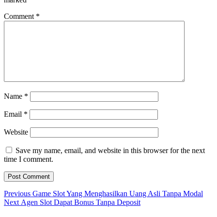
Comment
*
Name
*
Email
*
Website
Save my name, email, and website in this browser for the next
time I comment.
Post
Previous
Previous
Game Slot Yang Menghasilkan Uang Asli Tanpa Modal
Next
post:
Next
Agen Slot Dapat Bonus Tanpa Deposit
navigation
post: