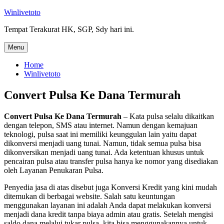
Skip
Winlivetoto
to
Tempat Terakurat HK, SGP, Sdy hari ini.
content
Menu
Home
Winlivetoto
Convert Pulsa Ke Dana Termurah
Convert Pulsa Ke Dana Termurah
– Kata pulsa selalu dikaitkan
dengan telepon, SMS atau internet. Namun dengan kemajuan
teknologi, pulsa saat ini memiliki keunggulan lain yaitu dapat
dikonversi menjadi uang tunai. Namun, tidak semua pulsa bisa
dikonversikan menjadi uang tunai. Ada ketentuan khusus untuk
pencairan pulsa atau transfer pulsa hanya ke nomor yang disediakan
oleh Layanan Penukaran Pulsa.
Penyedia jasa di atas disebut juga Konversi Kredit yang kini mudah
ditemukan di berbagai website. Salah satu keuntungan
menggunakan layanan ini adalah Anda dapat melakukan konversi
menjadi dana kredit tanpa biaya admin atau gratis. Setelah mengisi
saldo dana melalui tukar pulsa, kita bisa menggunakannya untuk