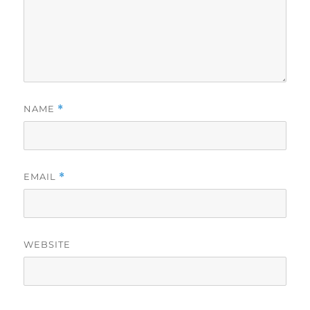
NAME
*
EMAIL
*
WEBSITE