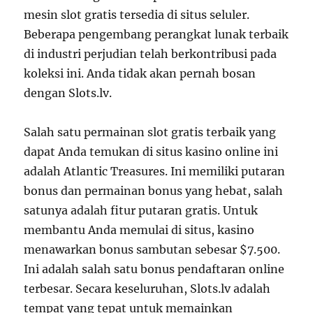
mesin slot gratis tersedia di situs seluler.
Beberapa pengembang perangkat lunak terbaik
di industri perjudian telah berkontribusi pada
koleksi ini. Anda tidak akan pernah bosan
dengan Slots.lv.
Salah satu permainan slot gratis terbaik yang
dapat Anda temukan di situs kasino online ini
adalah Atlantic Treasures. Ini memiliki putaran
bonus dan permainan bonus yang hebat, salah
satunya adalah fitur putaran gratis. Untuk
membantu Anda memulai di situs, kasino
menawarkan bonus sambutan sebesar $7.500.
Ini adalah salah satu bonus pendaftaran online
terbesar. Secara keseluruhan, Slots.lv adalah
tempat yang tepat untuk memainkan