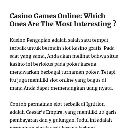
Casino Games Online: Which
Ones Are The Most Interesting ?
Kasino Pengapian adalah salah satu tempat
terbaik untuk bermain slot kasino gratis. Pada
saat yang sama, Anda akan melihat bahwa situs
kasino ini berfokus pada poker karena
menawarkan berbagai turnamen poker. Tetapi
itu juga memiliki slot online yang bagus di
mana Anda dapat memenangkan uang nyata.
Contoh permainan slot terbaik di Ignition
adalah Caesar’s Empire, yang memiliki 20 garis
pembayaran dan 5 gulungan. Judul ini adalah