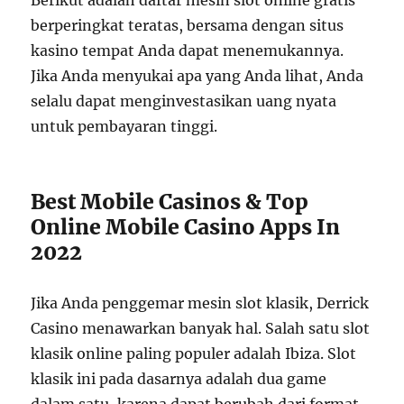
Berikut adalah daftar mesin slot online gratis
berperingkat teratas, bersama dengan situs
kasino tempat Anda dapat menemukannya.
Jika Anda menyukai apa yang Anda lihat, Anda
selalu dapat menginvestasikan uang nyata
untuk pembayaran tinggi.
Best Mobile Casinos & Top
Online Mobile Casino Apps In
2022
Jika Anda penggemar mesin slot klasik, Derrick
Casino menawarkan banyak hal. Salah satu slot
klasik online paling populer adalah Ibiza. Slot
klasik ini pada dasarnya adalah dua game