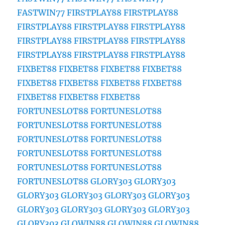
FASTWIN77
FIRSTPLAY88
FIRSTPLAY88
FIRSTPLAY88
FIRSTPLAY88
FIRSTPLAY88
FIRSTPLAY88
FIRSTPLAY88
FIRSTPLAY88
FIRSTPLAY88
FIRSTPLAY88
FIRSTPLAY88
FIXBET88
FIXBET88
FIXBET88
FIXBET88
FIXBET88
FIXBET88
FIXBET88
FIXBET88
FIXBET88
FIXBET88
FIXBET88
FORTUNESLOT88
FORTUNESLOT88
FORTUNESLOT88
FORTUNESLOT88
FORTUNESLOT88
FORTUNESLOT88
FORTUNESLOT88
FORTUNESLOT88
FORTUNESLOT88
FORTUNESLOT88
FORTUNESLOT88
GLORY303
GLORY303
GLORY303
GLORY303
GLORY303
GLORY303
GLORY303
GLORY303
GLORY303
GLORY303
GLORY303
GLOWIN88
GLOWIN88
GLOWIN88