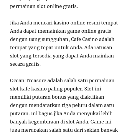
permainan slot online gratis.
Jika Anda mencari kasino online resmi tempat
Anda dapat memainkan game online gratis
dengan uang sungguhan, Cafe Casino adalah
tempat yang tepat untuk Anda. Ada ratusan
slot yang tersedia yang dapat Anda mainkan
secara gratis.
Ocean Treasure adalah salah satu permainan
slot kafe kasino paling populer. Slot ini
memiliki putaran bonus yang diaktifkan
dengan mendaratkan tiga peluru dalam satu
putaran. Ini bagus jika Anda menyukai lebih
banyak kegembiraan di slot Anda. Game ini
juga merupakan salah satu dari sekian banyak