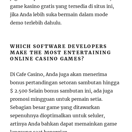
game kasino gratis yang tersedia di situs ini,
jika Anda lebih suka bermain dalam mode
demo terlebih dahulu.
WHICH SOFTWARE DEVELOPERS
MAKE THE MOST ENTERTAINING
ONLINE CASINO GAMES?
Di Cafe Casino, Anda juga akan menerima
bonus pertandingan setoran sambutan hingga
$ 2.500 Selain bonus sambutan ini, ada juga
promosi mingguan untuk pemain setia.
Sebagian besar game yang ditawarkan
sepenuhnya dioptimalkan untuk seluler,
artinya Anda bahkan dapat memainkan game