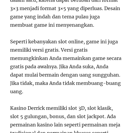
dalam satu, karena dapat berubah dari format
3×3 menjadi format 3×5 yang diperluas. Desain
game yang indah dan tema pulau juga
membuat game ini menyenangkan.
Seperti kebanyakan slot online, game ini juga
memiliki versi gratis. Versi gratis
memungkinkan Anda memainkan game secara
gratis pada awalnya. Jika Anda suka, Anda
dapat mulai bermain dengan uang sungguhan.
Jika tidak, maka Anda tidak membuang-buang
uang.
Kasino Derrick memiliki slot 3D, slot klasik,
slot 5 gulungan, bonus, dan slot jackpot. Ada
permainan kasino lain seperti permainan meja