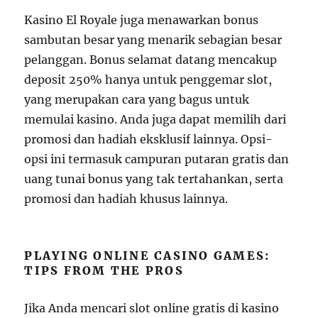
Kasino El Royale juga menawarkan bonus
sambutan besar yang menarik sebagian besar
pelanggan. Bonus selamat datang mencakup
deposit 250% hanya untuk penggemar slot,
yang merupakan cara yang bagus untuk
memulai kasino. Anda juga dapat memilih dari
promosi dan hadiah eksklusif lainnya. Opsi-
opsi ini termasuk campuran putaran gratis dan
uang tunai bonus yang tak tertahankan, serta
promosi dan hadiah khusus lainnya.
PLAYING ONLINE CASINO GAMES:
TIPS FROM THE PROS
Jika Anda mencari slot online gratis di kasino