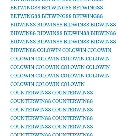
BETWING88
BETWING88
BETWING88
BETWING88
BETWING88
BETWING88
BIDWIN88
BIDWIN88
BIDWIN88
BIDWIN88
BIDWIN88
BIDWIN88
BIDWIN88
BIDWIN88
BIDWIN88
BIDWIN88
BIDWIN88
BIDWIN88
BIDWIN88
COLOWIN
COLOWIN
COLOWIN
COLOWIN
COLOWIN
COLOWIN
COLOWIN
COLOWIN
COLOWIN
COLOWIN
COLOWIN
COLOWIN
COLOWIN
COLOWIN
COLOWIN
COLOWIN
COLOWIN
COLOWIN
COUNTERWIN88
COUNTERWIN88
COUNTERWIN88
COUNTERWIN88
COUNTERWIN88
COUNTERWIN88
COUNTERWIN88
COUNTERWIN88
COUNTERWIN88
COUNTERWIN88
COUNTERWIN88
COUNTERWIN88