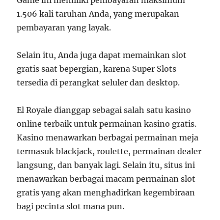
Game ini memiliki pembayaran maksimum
1.506 kali taruhan Anda, yang merupakan
pembayaran yang layak.
Selain itu, Anda juga dapat memainkan slot
gratis saat bepergian, karena Super Slots
tersedia di perangkat seluler dan desktop.
El Royale dianggap sebagai salah satu kasino
online terbaik untuk permainan kasino gratis.
Kasino menawarkan berbagai permainan meja
termasuk blackjack, roulette, permainan dealer
langsung, dan banyak lagi. Selain itu, situs ini
menawarkan berbagai macam permainan slot
gratis yang akan menghadirkan kegembiraan
bagi pecinta slot mana pun.