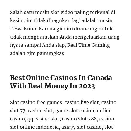
Salah satu mesin slot video paling terkenal di
kasino ini tidak diragukan lagi adalah mesin
Dewa Kuno. Karena gim ini dirancang untuk
tidak mengharuskan Anda mengeluarkan uang
nyata sampai Anda siap, Real Time Gaming
adalah gim pamungkas
Best Online Casinos In Canada
With Real Money In 2023
Slot casino free games, casino live slot, casino
slot 77, casino slot, game slot casino, online
casino, qq casino slot, casino slot 288, casino
slot online indonesia, asia77 slot casino, slot