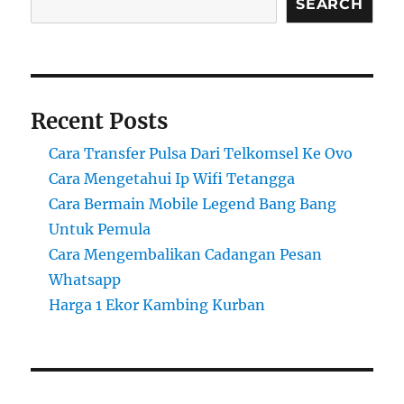
SEARCH
Recent Posts
Cara Transfer Pulsa Dari Telkomsel Ke Ovo
Cara Mengetahui Ip Wifi Tetangga
Cara Bermain Mobile Legend Bang Bang
Untuk Pemula
Cara Mengembalikan Cadangan Pesan
Whatsapp
Harga 1 Ekor Kambing Kurban