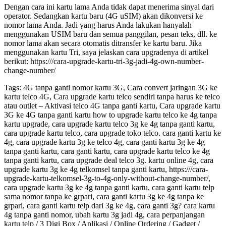
Dengan cara ini kartu lama Anda tidak dapat menerima sinyal dari
operator. Sedangkan kartu baru (4G uSIM) akan dikonversi ke
nomor lama Anda. Jadi yang harus Anda lakukan hanyalah
menggunakan USIM baru dan semua panggilan, pesan teks, dll. ke
nomor lama akan secara otomatis ditransfer ke kartu baru. Jika
menggunakan kartu Tri, saya jelaskan cara upgradenya di artikel
berikut: https:///cara-upgrade-kartu-tri-3g-jadi-4g-own-number-
change-number/
Tags: 4G tanpa ganti nomor kartu 3G, Cara convert jaringan 3G ke
kartu telco 4G, Cara upgrade kartu telco sendiri tanpa harus ke telco
atau outlet – Aktivasi telco 4G tanpa ganti kartu, Cara upgrade kartu
3G ke 4G tanpa ganti kartu how to upgrade kartu telco ke 4g tanpa
kartu upgrade, cara upgrade kartu telco 3g ke 4g tanpa ganti kartu,
cara upgrade kartu telco, cara upgrade toko telco. cara ganti kartu ke
4g, cara upgrade kartu 3g ke telco 4g, cara ganti kartu 3g ke 4g
tanpa ganti kartu, cara ganti kartu, cara upgrade kartu telco ke 4g
tanpa ganti kartu, cara upgrade deal telco 3g. kartu online 4g, cara
upgrade kartu 3g ke 4g telkomsel tanpa ganti kartu, https:///cara-
upgrade-kartu-telkomsel-3g-to-4g-only-without-change-number/,
cara upgrade kartu 3g ke 4g tanpa ganti kartu, cara ganti kartu telp
sama nomor tanpa ke grpari, cara ganti kartu 3g ke 4g tanpa ke
grpari, cara ganti kartu telp dari 3g ke 4g, cara ganti 3g? cara kartu
4g tanpa ganti nomor, ubah kartu 3g jadi 4g, cara perpanjangan
kartu telp / 3 Digi Box / Aplikasi / Online Ordering / Gadget /