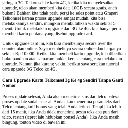
jaringan 3G Telkomsel ke kartu 4G, ketika kita menyelesaikan
upgrade, telco akan memberi kita data 10GB secara gratis, aneh
bukan? Bahkan kita tidak perlu pergi ke sales point atau Grapari
Telkomsel karena proses upgrade sangat mudah, kita bisa
melakukannya sendiri, mungkin membutuhkan waktu sekitar 5
menit. Untuk melakukan upgrade dari 3G ke 4G, kita hanya perlu
membeli kartu perdana yang disebut upgrade card.
Untuk upgrade card ini, kita bisa membelinya secara over the
counter atau online. Saya membelinya secara online dan harganya
sekitar Rp 10.000. Ketika kita membeli kartu upgrade, kita diberikan
buku panduan atau semacam buklet kertas tentang cara melakukan
upgrade. Namun jika kurang yakin, berikut saya sertakan tutorial
cara upgrade 3G Telco ke 4G.
Cara Upgrade Kartu Telkomsel 3g Ke 4g Sendiri Tanpa Ganti
Nomor
Proses update selesai, Anda akan menerima sms dari telco bahwa
proses update sudah selesai. Anda akan menerima pesan teks dari
Telco tentang tarif bonus yang telah Anda terima. Tetapi jika lebih
dari 15 menit, jika Anda tidak menerima pesan teks apa pun dari
telco, restart (jepret lalu hidupkan ponsel Anda). Jika Anda masih
bingung, tonton video di bawah ini: