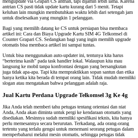
mengupdate via Grapari CS antrian, tapi dijamin lebih lama. Karena
antrian CS pasti tidak update kartu kurang dari 5 menit. Tetapi
keluhan lain mungkin membutuhkan waktu lebih dari setengah jam
untuk diselesaikan yang mungkin 1 pelanggan.
Bagi yang memilih datang ke CS untuk persiapan bisa membaca
artikel ini: Cara dan Biaya Upgrade Kartu SIM 4G Telkomsel di
Counter Grapari CS. Sedangkan bagi yang ingin memilih upgrade
otomatis bisa membaca artikel ini sampai tuntas.
Untuk bisa menggunakan auto-updater ini, tentunya kita harus
“berterima kasih” pada task handler lokal. Walaupun kita mau
langsung ke mobil tanpa konfrontasi dengan yang bersangkutan
juga tidak apa-apa. Tapi kita mempraktikkan sopan santun dan etika
hanya ketika kita berada di tempat orang lain. Tidak mudah memiliki
slogan atau mengatakan bahwa pelanggan adalah raja.
Jual Kartu Perdana Upgrade Telkomsel 3g Ke 4g
Jika Anda telah memberi tahu petugas tentang orientasi dan niat
Anda, Anda akan diminta untuk pergi ke kendaraan otomatis yang
disediakan. Mesinnya sudah memiliki spesifikasi teknis, kita hanya
perlu memesannya secara berurutan. Terkadang, ada orang-orang
tertentu yang terlalu gengsi untuk menemani seorang petugas dalam
memperbaharui melalui mesin otomatis, sehingga petugas tidak