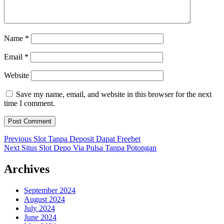
Name
*
Email
*
Website
Save my name, email, and website in this browser for the next
time I comment.
Post
Previous
Previous
Slot Tanpa Deposit Dapat Freebet
Next
post:
Next
Situs Slot Depo Via Pulsa Tanpa Potongan
navigation
post:
Archives
September 2024
August 2024
July 2024
June 2024