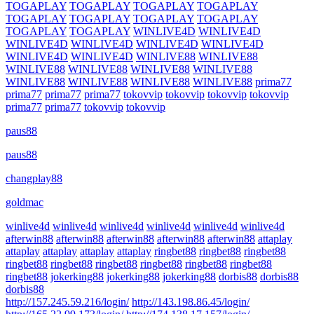
TOGAPLAY
TOGAPLAY
TOGAPLAY
TOGAPLAY
TOGAPLAY
TOGAPLAY
TOGAPLAY
TOGAPLAY
TOGAPLAY
TOGAPLAY
WINLIVE4D
WINLIVE4D
WINLIVE4D
WINLIVE4D
WINLIVE4D
WINLIVE4D
WINLIVE4D
WINLIVE4D
WINLIVE88
WINLIVE88
WINLIVE88
WINLIVE88
WINLIVE88
WINLIVE88
WINLIVE88
WINLIVE88
WINLIVE88
WINLIVE88
prima77
prima77
prima77
prima77
tokovvip
tokovvip
tokovvip
tokovvip
prima77
prima77
tokovvip
tokovvip
paus88
paus88
changplay88
goldmac
winlive4d
winlive4d
winlive4d
winlive4d
winlive4d
winlive4d
afterwin88
afterwin88
afterwin88
afterwin88
afterwin88
attaplay
attaplay
attaplay
attaplay
attaplay
ringbet88
ringbet88
ringbet88
ringbet88
ringbet88
ringbet88
ringbet88
ringbet88
ringbet88
ringbet88
jokerking88
jokerking88
jokerking88
dorbis88
dorbis88
dorbis88
http://157.245.59.216/login/
http://143.198.86.45/login/