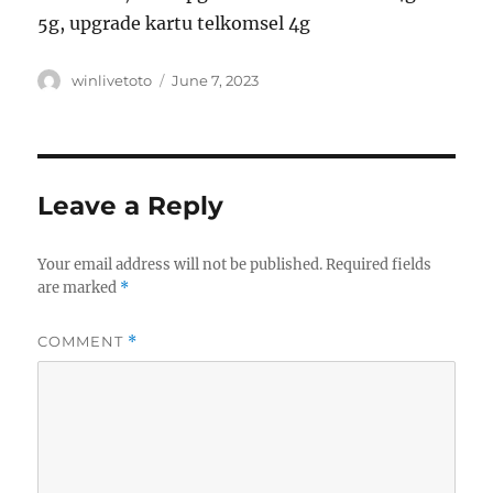
5g, upgrade kartu telkomsel 4g
Author
Posted
winlivetoto
June 7, 2023
on
Leave a Reply
Your email address will not be published.
Required fields
are marked
*
COMMENT
*