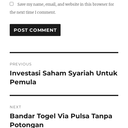
Save my name, email, and website in this browser for
the next time I comment.
Post
PREVIOUS
navigation
Investasi Saham Syariah Untuk
Previous
post:
Pemula
NEXT
Bandar Togel Via Pulsa Tanpa
Next
post:
Potongan