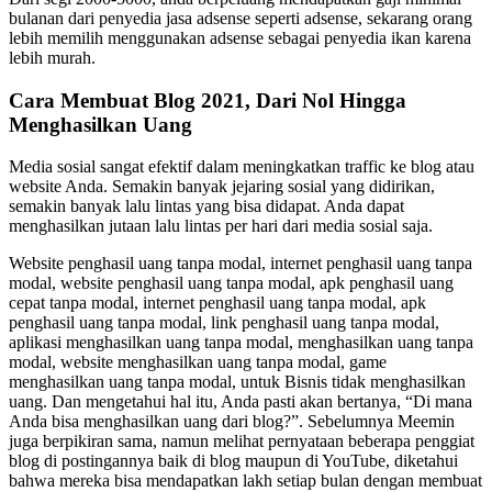
bulanan dari penyedia jasa adsense seperti adsense, sekarang orang
lebih memilih menggunakan adsense sebagai penyedia ikan karena
lebih murah.
Cara Membuat Blog 2021, Dari Nol Hingga
Menghasilkan Uang
Media sosial sangat efektif dalam meningkatkan traffic ke blog atau
website Anda. Semakin banyak jejaring sosial yang didirikan,
semakin banyak lalu lintas yang bisa didapat. Anda dapat
menghasilkan jutaan lalu lintas per hari dari media sosial saja.
Website penghasil uang tanpa modal, internet penghasil uang tanpa
modal, website penghasil uang tanpa modal, apk penghasil uang
cepat tanpa modal, internet penghasil uang tanpa modal, apk
penghasil uang tanpa modal, link penghasil uang tanpa modal,
aplikasi menghasilkan uang tanpa modal, menghasilkan uang tanpa
modal, website menghasilkan uang tanpa modal, game
menghasilkan uang tanpa modal, untuk Bisnis tidak menghasilkan
uang. Dan mengetahui hal itu, Anda pasti akan bertanya, “Di mana
Anda bisa menghasilkan uang dari blog?”. Sebelumnya Meemin
juga berpikiran sama, namun melihat pernyataan beberapa penggiat
blog di postingannya baik di blog maupun di YouTube, diketahui
bahwa mereka bisa mendapatkan lakh setiap bulan dengan membuat