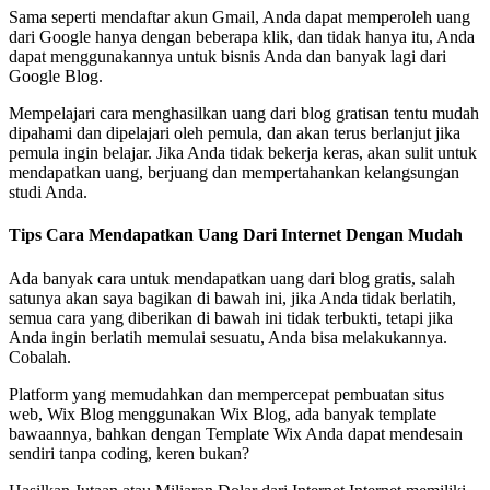
Sama seperti mendaftar akun Gmail, Anda dapat memperoleh uang
dari Google hanya dengan beberapa klik, dan tidak hanya itu, Anda
dapat menggunakannya untuk bisnis Anda dan banyak lagi dari
Google Blog.
Mempelajari cara menghasilkan uang dari blog gratisan tentu mudah
dipahami dan dipelajari oleh pemula, dan akan terus berlanjut jika
pemula ingin belajar. Jika Anda tidak bekerja keras, akan sulit untuk
mendapatkan uang, berjuang dan mempertahankan kelangsungan
studi Anda.
Tips Cara Mendapatkan Uang Dari Internet Dengan Mudah
Ada banyak cara untuk mendapatkan uang dari blog gratis, salah
satunya akan saya bagikan di bawah ini, jika Anda tidak berlatih,
semua cara yang diberikan di bawah ini tidak terbukti, tetapi jika
Anda ingin berlatih memulai sesuatu, Anda bisa melakukannya.
Cobalah.
Platform yang memudahkan dan mempercepat pembuatan situs
web, Wix Blog menggunakan Wix Blog, ada banyak template
bawaannya, bahkan dengan Template Wix Anda dapat mendesain
sendiri tanpa coding, keren bukan?