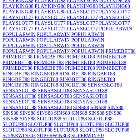
PLAYKING88
PLAYKING88
PLAYKING88
PLAYKING88
PLAYKING88
PLAYKING88
PLAYKING88
PLAYKING88
PLAYKING88
PLAYKING88
PLAYSLOT77
PLAYSLOT77
PLAYSLOT77
PLAYSLOT77
PLAYSLOT77
PLAYSLOT77
PLAYSLOT77
PLAYSLOT77
PLAYSLOT77
PLAYSLOT77
PLAYSLOT77
PLAYSLOT77
PLAYSLOT77
POPULARWIN
POPULARWIN
POPULARWIN
POPULARWIN
POPULARWIN
POPULARWIN
POPULARWIN
POPULARWIN
POPULARWIN
POPULARWIN
POPULARWIN
POPULARWIN
POPULARWIN
PRIMEBET88
PRIMEBET88
PRIMEBET88
PRIMEBET88
PRIMEBET88
PRIMEBET88
PRIMEBET88
PRIMEBET88
PRIMEBET88
PRIMEBET88
PRIMEBET88
PRIMEBET88
PRIMEBET88
RINGBET88
RINGBET88
RINGBET88
RINGBET88
RINGBET88
RINGBET88
RINGBET88
RINGBET88
RINGBET88
RINGBET88
RINGBET88
SENSASLOT88
SENSASLOT88
SENSASLOT88
SENSASLOT88
SENSASLOT88
SENSASLOT88
SENSASLOT88
SENSASLOT88
SENSASLOT88
SENSASLOT88
SENSASLOT88
SENSASLOT88
SINS88
SINS88
SINS88
SINS88
SINS88
SINS88
SINS88
SINS88
SINS88
SINS88
SINS88
SINS88
SLOTUP88
SLOTUP88
SLOTUP88
SLOTUP88
SLOTUP88
SLOTUP88
SLOTUP88
SLOTUP88
SLOTUP88
SLOTUP88
SLOTUP88
SLOTUP88
SLOTUP88
SUPERWIN303
SUPERWIN303
SUPERWIN303