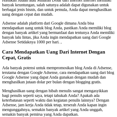
Hasilkan Jutaan atau Miliaran Dolar dari Internet Internet memiliki
banyak keuntungan, salah satunya adalah dapat digunakan untuk
berbagai jenis bisnis, dan untuk pemula, Anda dapat menghasilkan
uang dengan cepat dan mudah.
Adsense adalah platform dari Google dimana Anda bisa
mendapatkan uang untuk blog Anda, pastikan Anda memiliki blog
dengan banyak artikel yang bermanfaat dan tentunya Anda memiliki
banyak lalu lintas, jika Anda ingin mendapatkan uang dari Google
Adsense Setidaknya 1000 per hari. ,
Cara Mendapatkan Uang Dari Internet Dengan
Cepat, Gratis
Ada banyak potensi untuk mempromosikan blog Anda di Adsense,
terutama dengan Google Adsense, cara mendapatkan uang dari blog
Google Adsense yang dapat Anda gunakan dengan mudah dan
menghasilkan jutaan dolar per bulan dengan blogging gratis.
Menghasilkan uang dengan hibah menulis sangat mengasyikkan
bagi penulis seperti saya, tetapi tahukah Anda? Apakah ada
keterbatasan seperti waktu dan kegiatan penulis lainnya? Dengan
Adsense, jam kerja Anda tidak tetap, terserah Anda kapan ingin
mengunggahnya, semakin banyak artikel yang Anda unggah,
semakin banyak pemirsa yang Anda dapatkan.