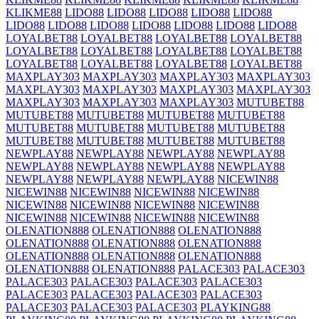
KLIKME88
LIDO88
LIDO88
LIDO88
LIDO88
LIDO88
LIDO88
LIDO88
LIDO88
LIDO88
LIDO88
LIDO88
LIDO88
LOYALBET88
LOYALBET88
LOYALBET88
LOYALBET88
LOYALBET88
LOYALBET88
LOYALBET88
LOYALBET88
LOYALBET88
LOYALBET88
LOYALBET88
LOYALBET88
MAXPLAY303
MAXPLAY303
MAXPLAY303
MAXPLAY303
MAXPLAY303
MAXPLAY303
MAXPLAY303
MAXPLAY303
MAXPLAY303
MAXPLAY303
MAXPLAY303
MUTUBET88
MUTUBET88
MUTUBET88
MUTUBET88
MUTUBET88
MUTUBET88
MUTUBET88
MUTUBET88
MUTUBET88
MUTUBET88
MUTUBET88
MUTUBET88
MUTUBET88
NEWPLAY88
NEWPLAY88
NEWPLAY88
NEWPLAY88
NEWPLAY88
NEWPLAY88
NEWPLAY88
NEWPLAY88
NEWPLAY88
NEWPLAY88
NEWPLAY88
NICEWIN88
NICEWIN88
NICEWIN88
NICEWIN88
NICEWIN88
NICEWIN88
NICEWIN88
NICEWIN88
NICEWIN88
NICEWIN88
NICEWIN88
NICEWIN88
NICEWIN88
OLENATION888
OLENATION888
OLENATION888
OLENATION888
OLENATION888
OLENATION888
OLENATION888
OLENATION888
OLENATION888
OLENATION888
OLENATION888
PALACE303
PALACE303
PALACE303
PALACE303
PALACE303
PALACE303
PALACE303
PALACE303
PALACE303
PALACE303
PALACE303
PALACE303
PALACE303
PLAYKING88