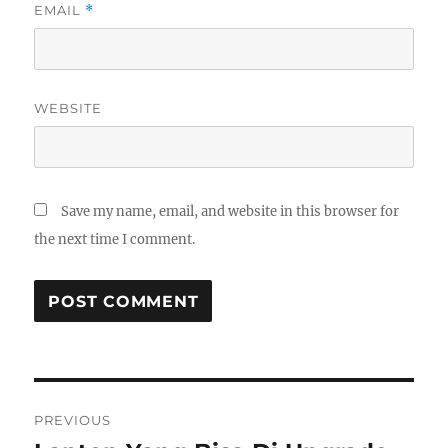
EMAIL
*
WEBSITE
Save my name, email, and website in this browser for
the next time I comment.
Post
PREVIOUS
navigation