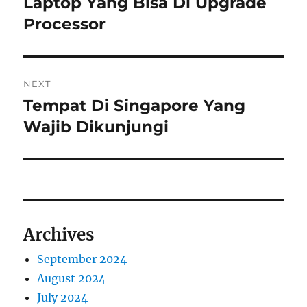
Laptop Yang Bisa Di Upgrade
Previous
post:
Processor
NEXT
Tempat Di Singapore Yang
Next
post:
Wajib Dikunjungi
Archives
September 2024
August 2024
July 2024