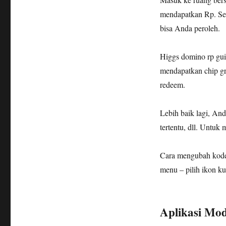
mendapatkan Rp. Se
bisa Anda peroleh.
Higgs domino rp gui
mendapatkan chip gr
redeem.
Lebih baik lagi, And
tertentu, dll. Untuk
Cara mengubah kode 
menu – pilih ikon k
Aplikasi Mo