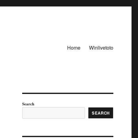
Home
Winlivetoto
Search
SEARCH