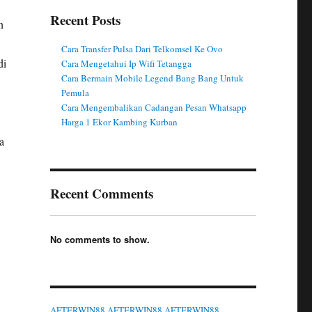
Recent Posts
n
Cara Transfer Pulsa Dari Telkomsel Ke Ovo
di
Cara Mengetahui Ip Wifi Tetangga
Cara Bermain Mobile Legend Bang Bang Untuk
Pemula
Cara Mengembalikan Cadangan Pesan Whatsapp
Harga 1 Ekor Kambing Kurban
a
Recent Comments
No comments to show.
AFTERWIN88
AFTERWIN88
AFTERWIN88