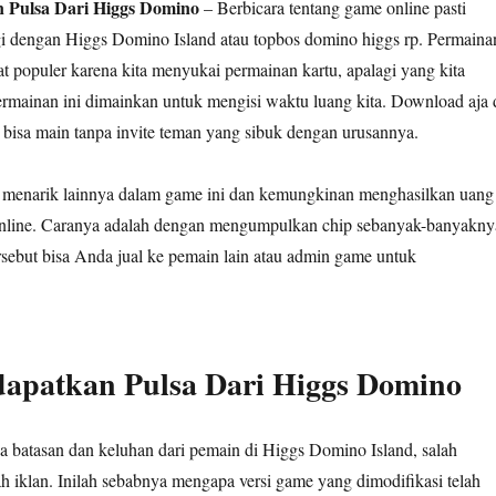
 Pulsa Dari Higgs Domino
– Berbicara tentang game online pasti
agi dengan Higgs Domino Island atau topbos domino higgs rp. Permaina
gat populer karena kita menyukai permainan kartu, apalagi yang kita
ermainan ini dimainkan untuk mengisi waktu luang kita. Download aja 
 bisa main tanpa invite teman yang sibuk dengan urusannya.
ek menarik lainnya dalam game ini dan kemungkinan menghasilkan uang
online. Caranya adalah dengan mengumpulkan chip sebanyak-banyakny
rsebut bisa Anda jual ke pemain lain atau admin game untuk
apatkan Pulsa Dari Higgs Domino
 batasan dan keluhan dari pemain di Higgs Domino Island, salah
h iklan. Inilah sebabnya mengapa versi game yang dimodifikasi telah