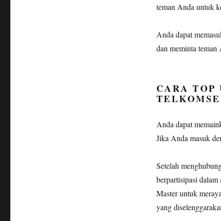
teman Anda untuk k
Anda dapat memasukk
dan meminta teman 
CARA TOP 
TELKOMSE
Anda dapat memainka
Jika Anda masuk de
Setelah menghubung
berpartisipasi dalam
Master untuk meraya
yang diselenggaraka