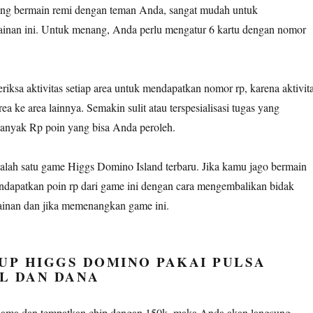
ing bermain remi dengan teman Anda, sangat mudah untuk
nan ini. Untuk menang, Anda perlu mengatur 6 kartu dengan nomor
iksa aktivitas setiap area untuk mendapatkan nomor rp, karena aktivit
area ke area lainnya. Semakin sulit atau terspesialisasi tugas yang
banyak Rp poin yang bisa Anda peroleh.
lah satu game Higgs Domino Island terbaru. Jika kamu jago bermain
dapatkan poin rp dari game ini dengan cara mengembalikan bidak
ainan dan jika memenangkan game ini.
UP HIGGS DOMINO PAKAI PULSA
L DAN DANA
sama dan tempatkan chip dengan 150k, maka Anda akan langsung