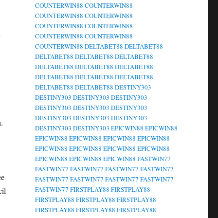
COUNTERWIN88
COUNTERWIN88
COUNTERWIN88
COUNTERWIN88
COUNTERWIN88
COUNTERWIN88
n
COUNTERWIN88
COUNTERWIN88
COUNTERWIN88
DELTABET88
DELTABET88
DELTABET88
DELTABET88
DELTABET88
DELTABET88
DELTABET88
DELTABET88
DELTABET88
DELTABET88
DELTABET88
DELTABET88
DELTABET88
DESTINY303
DESTINY303
DESTINY303
DESTINY303
DESTINY303
DESTINY303
DESTINY303
DESTINY303
DESTINY303
DESTINY303
.
DESTINY303
DESTINY303
EPICWIN88
EPICWIN88
EPICWIN88
EPICWIN88
EPICWIN88
EPICWIN88
EPICWIN88
EPICWIN88
EPICWIN88
EPICWIN88
EPICWIN88
EPICWIN88
EPICWIN88
FASTWIN77
FASTWIN77
FASTWIN77
FASTWIN77
FASTWIN77
ee
FASTWIN77
FASTWIN77
FASTWIN77
FASTWIN77
FASTWIN77
FIRSTPLAY88
FIRSTPLAY88
il
FIRSTPLAY88
FIRSTPLAY88
FIRSTPLAY88
FIRSTPLAY88
FIRSTPLAY88
FIRSTPLAY88