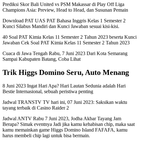
Prediksi Skor Bali United vs PSM Makassar di Play Off Liga
Champions Asia: Preview, Head to Head, dan Susunan Pemain
Download PAT UAS PAT Bahasa Inggris Kelas 1 Semester 2
Kunci Silabus Mandiri dan Kunci Jawaban sesuai kisi-kisi.
40 Soal PAT Kimia Kelas 11 Semester 2 Tahun 2023 beserta Kunci
Jawaban Cek Soal PAT Kimia Kelas 11 Semester 2 Tahun 2023
Cuaca di Jawa Tengah Rabu, 7 Juni 2023 Dari Kota Semarang
Sampai Kabupaten Batang, Coba Lihat
Trik Higgs Domino Seru, Auto Menang
8 Juni 2023 Ingat Hari Apa? Hari Lautan Sedunia adalah Hari
Bestie Internasional, sebuah peristiwa penting
Jadwal TRANSTV TV hari ini, 07 Juni 2023: Saksikan waktu
tayang terbaik di Casino Raider 2
Jadwal ANTV Rabu 7 Juni 2023, Jodha Akbar Tayang Jam
Berapa? Simak eventnya Jadi jika kamu kehabisan chip, maka saat
kamu memainkan game Higgs Domino Island FAFAFA, kamu
harus membeli chip lagi untuk bisa bermain.