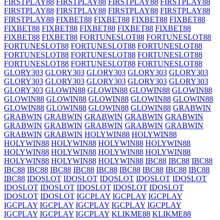
FIRSTPLAY88
FIRSTPLAY88
FIRSTPLAY88
FIRSTPLAY88
FIRSTPLAY88
FIRSTPLAY88
FIRSTPLAY88
FIRSTPLAY88
FIRSTPLAY88
FIXBET88
FIXBET88
FIXBET88
FIXBET88
FIXBET88
FIXBET88
FIXBET88
FIXBET88
FIXBET88
FIXBET88
FIXBET88
FORTUNESLOT88
FORTUNESLOT88
FORTUNESLOT88
FORTUNESLOT88
FORTUNESLOT88
FORTUNESLOT88
FORTUNESLOT88
FORTUNESLOT88
FORTUNESLOT88
FORTUNESLOT88
FORTUNESLOT88
GLORY303
GLORY303
GLORY303
GLORY303
GLORY303
GLORY303
GLORY303
GLORY303
GLORY303
GLORY303
GLORY303
GLOWIN88
GLOWIN88
GLOWIN88
GLOWIN88
GLOWIN88
GLOWIN88
GLOWIN88
GLOWIN88
GLOWIN88
GLOWIN88
GLOWIN88
GLOWIN88
GLOWIN88
GRABWIN
GRABWIN
GRABWIN
GRABWIN
GRABWIN
GRABWIN
GRABWIN
GRABWIN
GRABWIN
GRABWIN
GRABWIN
GRABWIN
GRABWIN
HOLYWIN88
HOLYWIN88
HOLYWIN88
HOLYWIN88
HOLYWIN88
HOLYWIN88
HOLYWIN88
HOLYWIN88
HOLYWIN88
HOLYWIN88
HOLYWIN88
HOLYWIN88
HOLYWIN88
IBC88
IBC88
IBC88
IBC88
IBC88
IBC88
IBC88
IBC88
IBC88
IBC88
IBC88
IBC88
IBC88
IDOSLOT
IDOSLOT
IDOSLOT
IDOSLOT
IDOSLOT
IDOSLOT
IDOSLOT
IDOSLOT
IDOSLOT
IDOSLOT
IDOSLOT
IDOSLOT
IGCPLAY
IGCPLAY
IGCPLAY
IGCPLAY
IGCPLAY
IGCPLAY
IGCPLAY
IGCPLAY
IGCPLAY
IGCPLAY
IGCPLAY
KLIKME88
KLIKME88