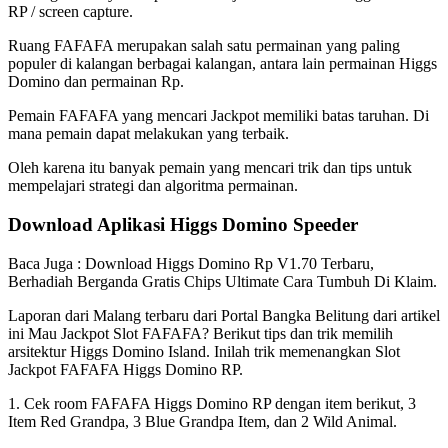
RP / screen capture.
Ruang FAFAFA merupakan salah satu permainan yang paling
populer di kalangan berbagai kalangan, antara lain permainan Higgs
Domino dan permainan Rp.
Pemain FAFAFA yang mencari Jackpot memiliki batas taruhan. Di
mana pemain dapat melakukan yang terbaik.
Oleh karena itu banyak pemain yang mencari trik dan tips untuk
mempelajari strategi dan algoritma permainan.
Download Aplikasi Higgs Domino Speeder
Baca Juga : Download Higgs Domino Rp V1.70 Terbaru,
Berhadiah Berganda Gratis Chips Ultimate Cara Tumbuh Di Klaim.
Laporan dari Malang terbaru dari Portal Bangka Belitung dari artikel
ini Mau Jackpot Slot FAFAFA? Berikut tips dan trik memilih
arsitektur Higgs Domino Island. Inilah trik memenangkan Slot
Jackpot FAFAFA Higgs Domino RP.
1. Cek room FAFAFA Higgs Domino RP dengan item berikut, 3
Item Red Grandpa, 3 Blue Grandpa Item, dan 2 Wild Animal.