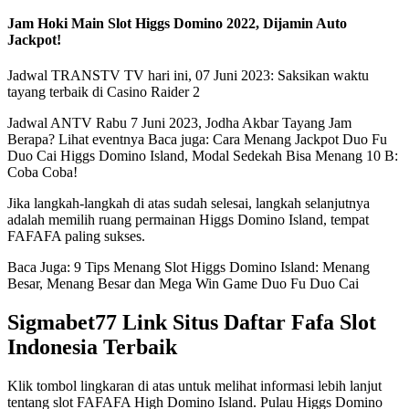
Jam Hoki Main Slot Higgs Domino 2022, Dijamin Auto
Jackpot!
Jadwal TRANSTV TV hari ini, 07 Juni 2023: Saksikan waktu
tayang terbaik di Casino Raider 2
Jadwal ANTV Rabu 7 Juni 2023, Jodha Akbar Tayang Jam
Berapa? Lihat eventnya Baca juga: Cara Menang Jackpot Duo Fu
Duo Cai Higgs Domino Island, Modal Sedekah Bisa Menang 10 B:
Coba Coba!
Jika langkah-langkah di atas sudah selesai, langkah selanjutnya
adalah memilih ruang permainan Higgs Domino Island, tempat
FAFAFA paling sukses.
Baca Juga: 9 Tips Menang Slot Higgs Domino Island: Menang
Besar, Menang Besar dan Mega Win Game Duo Fu Duo Cai
Sigmabet77 Link Situs Daftar Fafa Slot
Indonesia Terbaik
Klik tombol lingkaran di atas untuk melihat informasi lebih lanjut
tentang slot FAFAFA High Domino Island. Pulau Higgs Domino