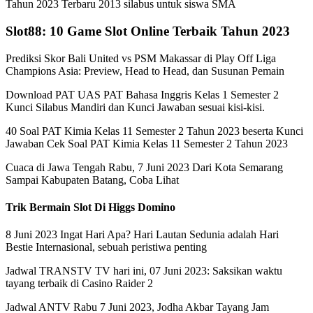
Tahun 2023 Terbaru 2013 silabus untuk siswa SMA
Slot88: 10 Game Slot Online Terbaik Tahun 2023
Prediksi Skor Bali United vs PSM Makassar di Play Off Liga
Champions Asia: Preview, Head to Head, dan Susunan Pemain
Download PAT UAS PAT Bahasa Inggris Kelas 1 Semester 2
Kunci Silabus Mandiri dan Kunci Jawaban sesuai kisi-kisi.
40 Soal PAT Kimia Kelas 11 Semester 2 Tahun 2023 beserta Kunci
Jawaban Cek Soal PAT Kimia Kelas 11 Semester 2 Tahun 2023
Cuaca di Jawa Tengah Rabu, 7 Juni 2023 Dari Kota Semarang
Sampai Kabupaten Batang, Coba Lihat
Trik Bermain Slot Di Higgs Domino
8 Juni 2023 Ingat Hari Apa? Hari Lautan Sedunia adalah Hari
Bestie Internasional, sebuah peristiwa penting
Jadwal TRANSTV TV hari ini, 07 Juni 2023: Saksikan waktu
tayang terbaik di Casino Raider 2
Jadwal ANTV Rabu 7 Juni 2023, Jodha Akbar Tayang Jam