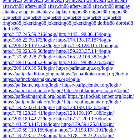
winlive4d
winlive4d
winlive4d
winlive4d
winlive4d
winlive4d
afterwin88
afterwin88
afterwin88
afterwin88
afterwin88
attaplay
attaplay
attaplay
attaplay
attaplay
ringbet88
ringbet88
ringbet88
ringbet88
ringbet88
ringbet88
ringbet88
ringbet88
ringbet88
ringbet88
jokerking88
jokerking88
jokerking88
dorbis88
dorbis88
dorbis88
http://157.245.59.216/login/
http://143.198.86.45/login/
http://165.22.99.173/login/
http://174.138.17.157/login/
http://206.189.159.243/login/
http://178.128.115.106/login/
http://159.223.39.50/login/
http://159.223.37.144/login/
http://139.59.228.27/login/
http://165.22.106.38/login/
http://188.166.245.29/login/
http://143.198.89.226/login/
http://206.189.36.51/login/
https://pafimamuju.org/login/
https://pafipckediri.org/login/
https://pcpafikotasorong.org/login/
https://pafipckotasingkawang.org/login/
https://pafisumenep.org/login/
https://pafipcjember.org/login/
https://pafipcmadiun.org/login/
https://pafitanjungselor.org/login/
https://pafikabnganjuk.org/login/
https://pafipckabjember.org/login/
https://pafipontianak.org/login/
https://pafinganjuk.org/login/
http://159.223.63.33/login/
http://128.199.142.6/login/
http://178.128.20.41/login/
http://128.199.197.188/login/
http://206.189.42.72/login/
http://167.71.209.170/login/
http://103.253.147.184/login/
http://139.59.125.84/login/
http://139.59.110.159/login/
http://143.198.194.191/login/
http://159.223.57.238/login/
http://178.128.23.255/login/