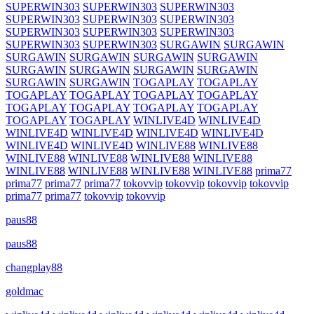
SUPERWIN303
SUPERWIN303
SUPERWIN303
SUPERWIN303
SUPERWIN303
SUPERWIN303
SUPERWIN303
SUPERWIN303
SUPERWIN303
SUPERWIN303
SUPERWIN303
SURGAWIN
SURGAWIN
SURGAWIN
SURGAWIN
SURGAWIN
SURGAWIN
SURGAWIN
SURGAWIN
SURGAWIN
SURGAWIN
SURGAWIN
SURGAWIN
TOGAPLAY
TOGAPLAY
TOGAPLAY
TOGAPLAY
TOGAPLAY
TOGAPLAY
TOGAPLAY
TOGAPLAY
TOGAPLAY
TOGAPLAY
TOGAPLAY
TOGAPLAY
WINLIVE4D
WINLIVE4D
WINLIVE4D
WINLIVE4D
WINLIVE4D
WINLIVE4D
WINLIVE4D
WINLIVE4D
WINLIVE88
WINLIVE88
WINLIVE88
WINLIVE88
WINLIVE88
WINLIVE88
WINLIVE88
WINLIVE88
WINLIVE88
WINLIVE88
prima77
prima77
prima77
prima77
tokovvip
tokovvip
tokovvip
tokovvip
prima77
prima77
tokovvip
tokovvip
paus88
paus88
changplay88
goldmac