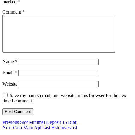
marked
*
Comment
*
Name
*
Email
*
Website
Save my name, email, and website in this browser for the next
time I comment.
Post
Previous
Previous
Slot Minimal Deposit 15 Ribu
Next
post:
Next
Cara Main Aplikasi Hsb Investasi
navigation
post: