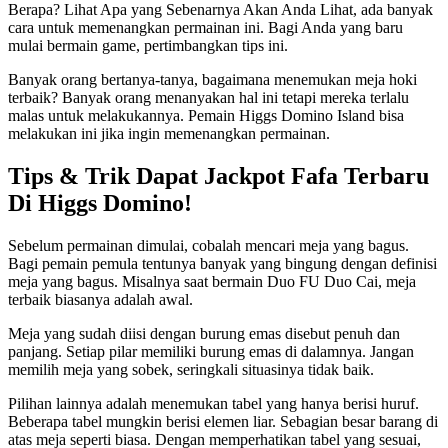
Berapa? Lihat Apa yang Sebenarnya Akan Anda Lihat, ada banyak
cara untuk memenangkan permainan ini. Bagi Anda yang baru
mulai bermain game, pertimbangkan tips ini.
Banyak orang bertanya-tanya, bagaimana menemukan meja hoki
terbaik? Banyak orang menanyakan hal ini tetapi mereka terlalu
malas untuk melakukannya. Pemain Higgs Domino Island bisa
melakukan ini jika ingin memenangkan permainan.
Tips & Trik Dapat Jackpot Fafa Terbaru
Di Higgs Domino!
Sebelum permainan dimulai, cobalah mencari meja yang bagus.
Bagi pemain pemula tentunya banyak yang bingung dengan definisi
meja yang bagus. Misalnya saat bermain Duo FU Duo Cai, meja
terbaik biasanya adalah awal.
Meja yang sudah diisi dengan burung emas disebut penuh dan
panjang. Setiap pilar memiliki burung emas di dalamnya. Jangan
memilih meja yang sobek, seringkali situasinya tidak baik.
Pilihan lainnya adalah menemukan tabel yang hanya berisi huruf.
Beberapa tabel mungkin berisi elemen liar. Sebagian besar barang di
atas meja seperti biasa. Dengan memperhatikan tabel yang sesuai,