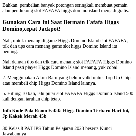
Bahkan, pembelian banyak potongan seringkali membuat pemain
atau pendukung slot FAFAFA higgs domino island menjadi gratis.
Gunakan Cara Ini Saat Bermain Fafafa Higgs
Domino,cepat Jackpot!
Nah, untuk menang di game Higgs Domino Island slot FAFAFA,
trik dan tips cara menang game slot higgs Domino Island itu
penting.
Nah dengan tips dan trik cara menang slot FAFAFA Higgs Domino
Island pasti player Higgs Domino Island menang, yuk coba!
2. Menggunakan Akun Baru yang belum valid untuk Top Up Chip
atau membeli chip Higgs Domino Island lainnya.
5. Hitung 10 kali, lalu putar slot FAFAFA Higgs Domino Island 500
kali dengan taruhan chip tetap.
Info Kode Pola Room Fafafa Higgs Domino Terbaru Hari Ini,
Jp Kakek Merah 45b
30 Kelas 8 PAT IPS Tahun Pelajaran 2023 beserta Kunci
Jawabannya