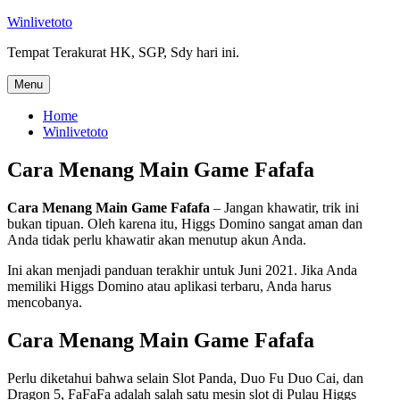
Skip
Winlivetoto
to
Tempat Terakurat HK, SGP, Sdy hari ini.
content
Menu
Home
Winlivetoto
Cara Menang Main Game Fafafa
Cara Menang Main Game Fafafa
– Jangan khawatir, trik ini
bukan tipuan. Oleh karena itu, Higgs Domino sangat aman dan
Anda tidak perlu khawatir akan menutup akun Anda.
Ini akan menjadi panduan terakhir untuk Juni 2021. Jika Anda
memiliki Higgs Domino atau aplikasi terbaru, Anda harus
mencobanya.
Cara Menang Main Game Fafafa
Perlu diketahui bahwa selain Slot Panda, Duo Fu Duo Cai, dan
Dragon 5, FaFaFa adalah salah satu mesin slot di Pulau Higgs