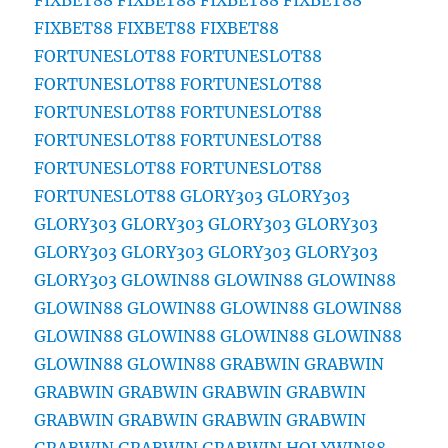
FIXBET88
FIXBET88
FIXBET88
FIXBET88
FIXBET88
FIXBET88
FIXBET88
FORTUNESLOT88
FORTUNESLOT88
FORTUNESLOT88
FORTUNESLOT88
FORTUNESLOT88
FORTUNESLOT88
FORTUNESLOT88
FORTUNESLOT88
FORTUNESLOT88
FORTUNESLOT88
FORTUNESLOT88
GLORY303
GLORY303
GLORY303
GLORY303
GLORY303
GLORY303
GLORY303
GLORY303
GLORY303
GLORY303
GLORY303
GLOWIN88
GLOWIN88
GLOWIN88
GLOWIN88
GLOWIN88
GLOWIN88
GLOWIN88
GLOWIN88
GLOWIN88
GLOWIN88
GLOWIN88
GLOWIN88
GLOWIN88
GRABWIN
GRABWIN
GRABWIN
GRABWIN
GRABWIN
GRABWIN
GRABWIN
GRABWIN
GRABWIN
GRABWIN