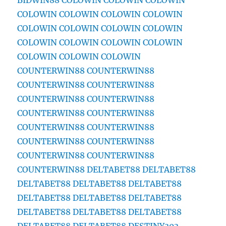
BIDWIN88
COLOWIN
COLOWIN
COLOWIN
COLOWIN
COLOWIN
COLOWIN
COLOWIN
COLOWIN
COLOWIN
COLOWIN
COLOWIN
COLOWIN
COLOWIN
COLOWIN
COLOWIN
COLOWIN
COLOWIN
COLOWIN
COUNTERWIN88
COUNTERWIN88
COUNTERWIN88
COUNTERWIN88
COUNTERWIN88
COUNTERWIN88
COUNTERWIN88
COUNTERWIN88
COUNTERWIN88
COUNTERWIN88
COUNTERWIN88
COUNTERWIN88
COUNTERWIN88
COUNTERWIN88
COUNTERWIN88
DELTABET88
DELTABET88
DELTABET88
DELTABET88
DELTABET88
DELTABET88
DELTABET88
DELTABET88
DELTABET88
DELTABET88
DELTABET88