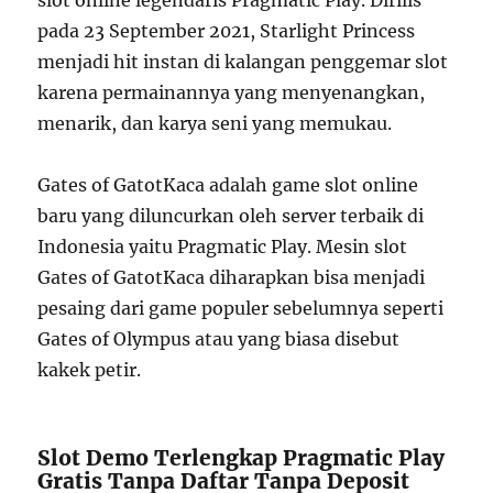
slot online legendaris Pragmatic Play. Dirilis
pada 23 September 2021, Starlight Princess
menjadi hit instan di kalangan penggemar slot
karena permainannya yang menyenangkan,
menarik, dan karya seni yang memukau.
Gates of GatotKaca adalah game slot online
baru yang diluncurkan oleh server terbaik di
Indonesia yaitu Pragmatic Play. Mesin slot
Gates of GatotKaca diharapkan bisa menjadi
pesaing dari game populer sebelumnya seperti
Gates of Olympus atau yang biasa disebut
kakek petir.
Slot Demo Terlengkap Pragmatic Play
Gratis Tanpa Daftar Tanpa Deposit