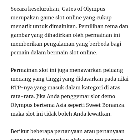
Secara keseluruhan, Gates of Olympus
merupakan game slot online yang cukup
menarik untuk dimainkan. Pemilihan tema dan
gambar yang dihadirkan oleh permainan ini
memberikan pengalaman yang berbeda bagi
pemain dalam bermain slot online.
Permainan slot ini juga menawarkan peluang
menang yang tinggi yang didasarkan pada nilai
RTP-nya yang masuk dalam kategori di atas
rata-rata. Jika Anda penggemar slot demo
Olympus bertema Asia seperti Sweet Bonanza,
maka slot ini tidak boleh Anda lewatkan.
Berikut beberapa pertanyaan atau pertanyaan