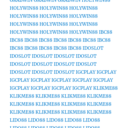
GRABWIN
GRABWIN
GRABWIN
HOLYWIN88
HOLYWIN88
HOLYWIN88
HOLYWIN88
HOLYWIN88
HOLYWIN88
HOLYWIN88
HOLYWIN88
HOLYWIN88
HOLYWIN88
HOLYWIN88
HOLYWIN88
HOLYWIN88
IBC88
IBC88
IBC88
IBC88
IBC88
IBC88
IBC88
IBC88
IBC88
IBC88
IBC88
IBC88
IBC88
IDOSLOT
IDOSLOT
IDOSLOT
IDOSLOT
IDOSLOT
IDOSLOT
IDOSLOT
IDOSLOT
IDOSLOT
IDOSLOT
IDOSLOT
IDOSLOT
IGCPLAY
IGCPLAY
IGCPLAY
IGCPLAY
IGCPLAY
IGCPLAY
IGCPLAY
IGCPLAY
IGCPLAY
IGCPLAY
IGCPLAY
KLIKME88
KLIKME88
KLIKME88
KLIKME88
KLIKME88
KLIKME88
KLIKME88
KLIKME88
KLIKME88
KLIKME88
KLIKME88
KLIKME88
KLIKME88
LIDO88
LIDO88
LIDO88
LIDO88
LIDO88